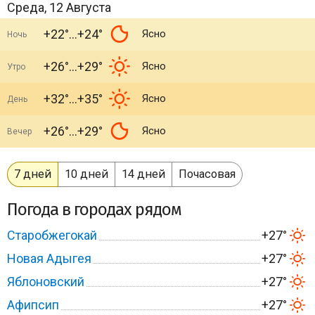
Среда, 12 Августа
+22°
+24°
Ясно
Ночь
+26°
+29°
Ясно
Утро
+32°
+35°
Ясно
День
+26°
+29°
Ясно
Вечер
7 дней
10 дней
14 дней
Почасовая
Погода в городах рядом
Старобжегокай
+27°
Новая Адыгея
+27°
Яблоновский
+27°
Афипсип
+27°