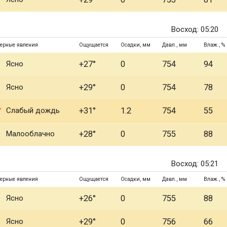
Восход: 05:20
ерные явления
Ощущается
Осадки, мм
Давл., мм
Влаж., %
Ясно
+27°
0
754
94
Ясно
+29°
0
754
78
Слабый дождь
+31°
1.2
754
55
Малооблачно
+28°
0
755
88
Восход: 05:21
ерные явления
Ощущается
Осадки, мм
Давл., мм
Влаж., %
Ясно
+26°
0
755
88
Ясно
+29°
0
756
66