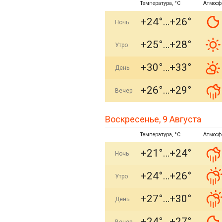
Температура, °C
Атмосф
+24°
+26°
Ночь
+25°
+28°
Утро
+30°
+33°
День
+26°
+29°
Вечер
Воскресенье, 9 Августа
Температура, °C
Атмосф
+21°
+24°
Ночь
+24°
+26°
Утро
+27°
+30°
День
+24°
+27°