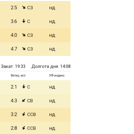
2.5
нд
СЗ
3.6
нд
С
4.0
нд
СЗ
4.7
нд
СЗ
Закат: 19:33
Долгота дня: 14:08
Ветер, м/с
УФ-индекс
2.1
нд
С
4.3
нд
СВ
3.2
нд
ССВ
2.8
нд
ССВ