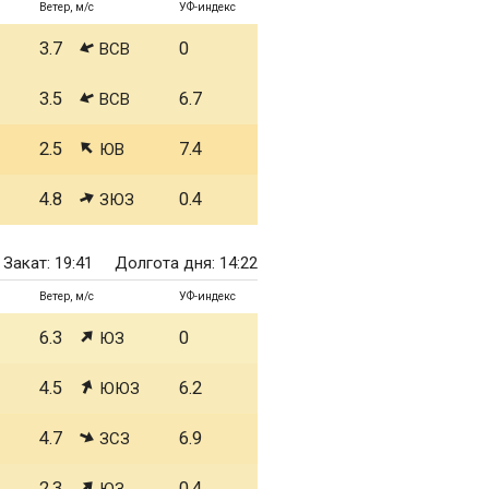
Ветер, м/с
УФ-индекс
3.7
0
ВСВ
3.5
6.7
ВСВ
2.5
7.4
ЮВ
4.8
0.4
ЗЮЗ
Закат: 19:41
Долгота дня: 14:22
Ветер, м/с
УФ-индекс
6.3
0
ЮЗ
4.5
6.2
ЮЮЗ
4.7
6.9
ЗСЗ
2.3
0.4