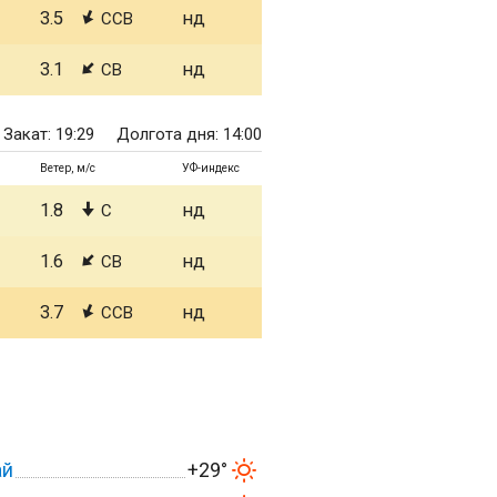
3.5
нд
ССВ
3.1
нд
СВ
Закат: 19:29
Долгота дня: 14:00
Ветер, м/с
УФ-индекс
1.8
нд
С
1.6
нд
СВ
3.7
нд
ССВ
ай
+29°