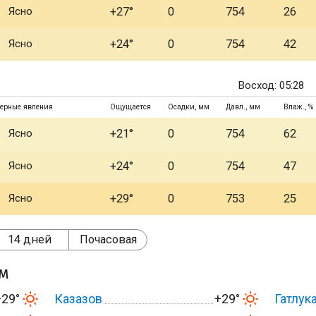
Ясно
+27°
0
754
26
Ясно
+24°
0
754
42
Восход: 05:28
ерные явления
Ощущается
Осадки, мм
Давл., мм
Влаж., %
Ясно
+21°
0
754
62
Ясно
+24°
0
754
47
Ясно
+29°
0
753
25
14 дней
Почасовая
ом
+29°
Казазов
+29°
Гатлук