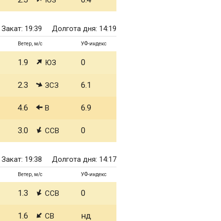
ЮЗ
Закат: 19:39
Долгота дня: 14:19
Ветер, м/с
УФ-индекс
1.9
0
ЮЗ
2.3
6.1
ЗСЗ
4.6
6.9
В
3.0
0
ССВ
Закат: 19:38
Долгота дня: 14:17
Ветер, м/с
УФ-индекс
1.3
0
ССВ
1.6
нд
СВ