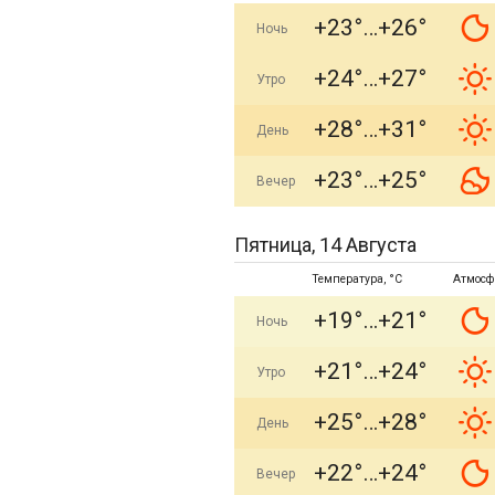
+23°
+26°
Ночь
+24°
+27°
Утро
+28°
+31°
День
+23°
+25°
Вечер
Пятница, 14 Августа
Температура, °C
Атмосф
+19°
+21°
Ночь
+21°
+24°
Утро
+25°
+28°
День
+22°
+24°
Вечер