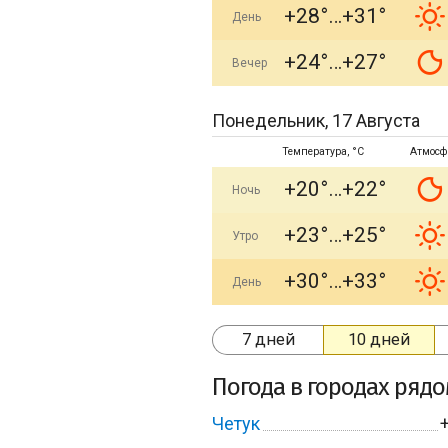
+28°
+31°
День
+24°
+27°
Вечер
Понедельник, 17 Августа
Температура, °C
Атмосф
+20°
+22°
Ночь
+23°
+25°
Утро
+30°
+33°
День
7 дней
10 дней
Погода в городах ряд
Четук