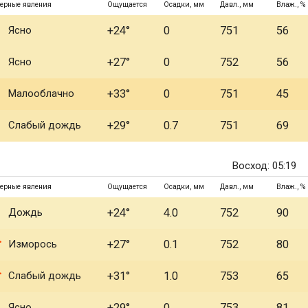
ерные явления
Ощущается
Осадки, мм
Давл., мм
Влаж., %
Ясно
+24°
0
751
56
Ясно
+27°
0
752
56
Малооблачно
+33°
0
751
45
Слабый дождь
+29°
0.7
751
69
Восход: 05:19
ерные явления
Ощущается
Осадки, мм
Давл., мм
Влаж., %
Дождь
+24°
4.0
752
90
Изморось
+27°
0.1
752
80
Слабый дождь
+31°
1.0
753
65
Ясно
+29°
0
753
81