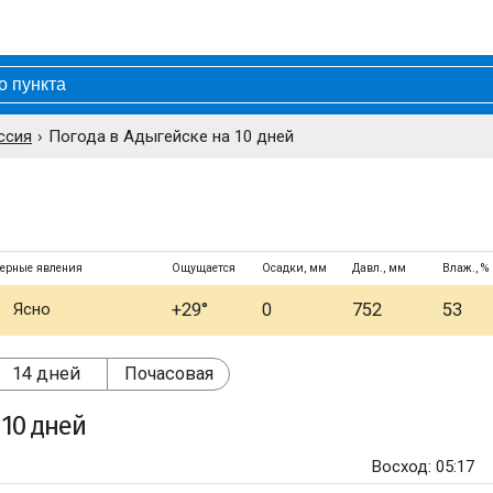
ссия
Погода в Адыгейске на 10 дней
ерные явления
Ощущается
Осадки, мм
Давл., мм
Влаж., %
Ясно
+29°
0
752
53
14 дней
Почасовая
10 дней
Восход: 05:17