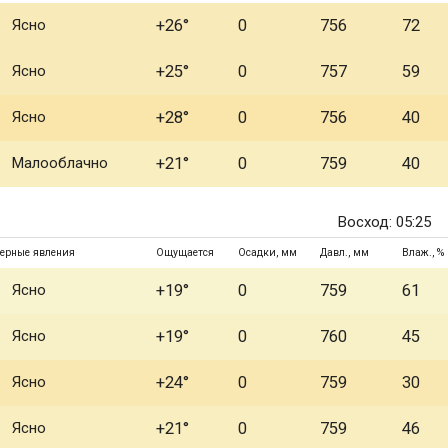
Ясно
+26°
0
756
72
Ясно
+25°
0
757
59
Ясно
+28°
0
756
40
Малооблачно
+21°
0
759
40
Восход: 05:25
ерные явления
Ощущается
Осадки, мм
Давл., мм
Влаж., %
Ясно
+19°
0
759
61
Ясно
+19°
0
760
45
Ясно
+24°
0
759
30
Ясно
+21°
0
759
46