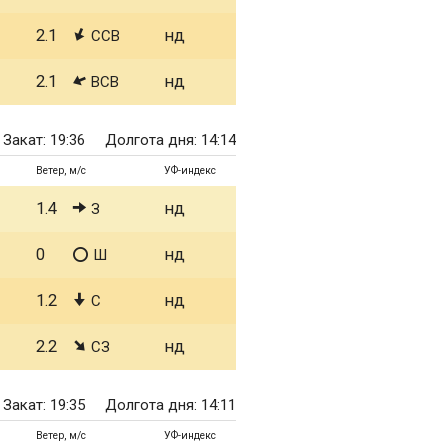
2.1
нд
ССВ
2.1
нд
ВСВ
Закат: 19:36
Долгота дня: 14:14
Ветер, м/с
УФ-индекс
1.4
нд
З
0
нд
Ш
1.2
нд
С
2.2
нд
СЗ
Закат: 19:35
Долгота дня: 14:11
Ветер, м/с
УФ-индекс