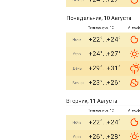
Вечер
Понедельник, 10 Августа
Температура, °C
Атмосф
+22°
+24°
Ночь
+24°
+27°
Утро
+29°
+31°
День
+23°
+26°
Вечер
Вторник, 11 Августа
Температура, °C
Атмосф
+22°
+24°
Ночь
+26°
+28°
Утро