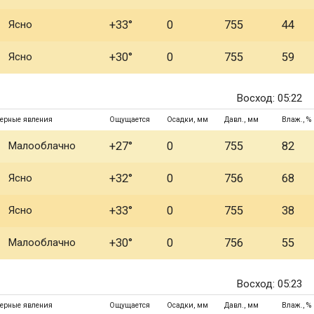
Ясно
+33°
0
755
44
Ясно
+30°
0
755
59
Восход: 05:22
ерные явления
Ощущается
Осадки, мм
Давл., мм
Влаж., %
Малооблачно
+27°
0
755
82
Ясно
+32°
0
756
68
Ясно
+33°
0
755
38
Малооблачно
+30°
0
756
55
Восход: 05:23
ерные явления
Ощущается
Осадки, мм
Давл., мм
Влаж., %