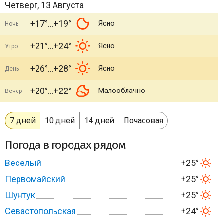
Четверг, 13 Августа
+17°
+19°
Ясно
Ночь
+21°
+24°
Ясно
Утро
+26°
+28°
Ясно
День
+20°
+22°
Малооблачно
Вечер
7 дней
10 дней
14 дней
Почасовая
Погода в городах рядом
Веселый
+25°
Первомайский
+25°
Шунтук
+25°
Севастопольская
+24°