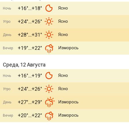
+16°
+18°
Ясно
Ночь
+24°
+26°
Ясно
Утро
+28°
+31°
Ясно
День
+19°
+22°
Изморось
Вечер
Среда, 12 Августа
+16°
+19°
Ясно
Ночь
+24°
+26°
Ясно
Утро
+27°
+29°
Изморось
День
+20°
+22°
Изморось
Вечер