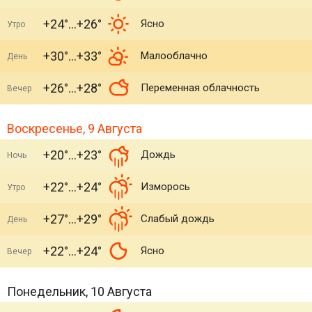
+24°
+26°
Ясно
Утро
+30°
+33°
Малооблачно
День
+26°
+28°
Переменная облачность
Вечер
Воскресенье, 9 Августа
+20°
+23°
Дождь
Ночь
+22°
+24°
Изморось
Утро
+27°
+29°
Слабый дождь
День
+22°
+24°
Ясно
Вечер
Понедельник, 10 Августа