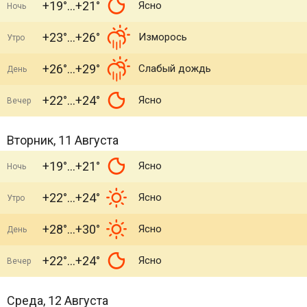
+19°
+21°
Ясно
Ночь
+23°
+26°
Изморось
Утро
+26°
+29°
Слабый дождь
День
+22°
+24°
Ясно
Вечер
Вторник, 11 Августа
+19°
+21°
Ясно
Ночь
+22°
+24°
Ясно
Утро
+28°
+30°
Ясно
День
+22°
+24°
Ясно
Вечер
Среда, 12 Августа