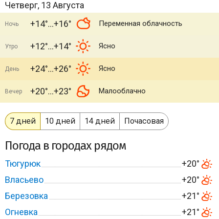
Четверг, 13 Августа
+14°
+16°
Переменная облачность
Ночь
+12°
+14°
Ясно
Утро
+24°
+26°
Ясно
День
+20°
+23°
Малооблачно
Вечер
7 дней
10 дней
14 дней
Почасовая
Погода в городах рядом
Тюгурюк
+20°
Власьево
+20°
Березовка
+21°
Огневка
+21°