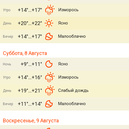
+14°
+17°
Изморось
Утро
+20°
+22°
Ясно
День
+14°
+17°
Малооблачно
Вечер
Суббота, 8 Августа
+9°
+11°
Ясно
Ночь
+14°
+16°
Изморось
Утро
+19°
+21°
Слабый дождь
День
+11°
+14°
Малооблачно
Вечер
Воскресенье, 9 Августа