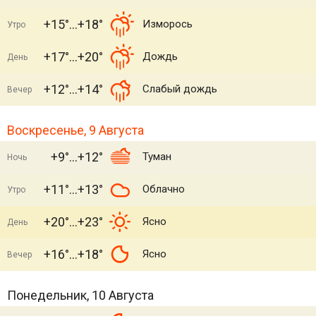
+15°
+18°
Изморось
Утро
+17°
+20°
Дождь
День
+12°
+14°
Слабый дождь
Вечер
Воскресенье, 9 Августа
+9°
+12°
Туман
Ночь
+11°
+13°
Облачно
Утро
+20°
+23°
Ясно
День
+16°
+18°
Ясно
Вечер
Понедельник, 10 Августа