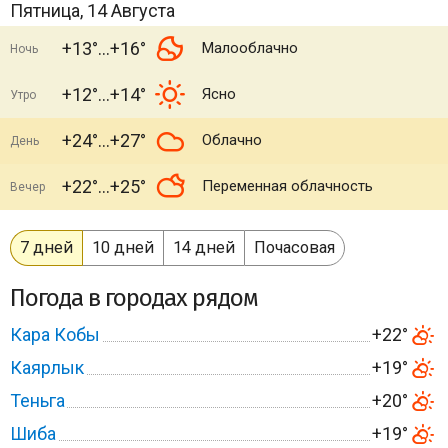
Пятница, 14 Августа
+13°
+16°
Малооблачно
Ночь
+12°
+14°
Ясно
Утро
+24°
+27°
Облачно
День
+22°
+25°
Переменная облачность
Вечер
7 дней
10 дней
14 дней
Почасовая
Погода в городах рядом
Кара Кобы
+22°
Каярлык
+19°
Теньга
+20°
Шиба
+19°