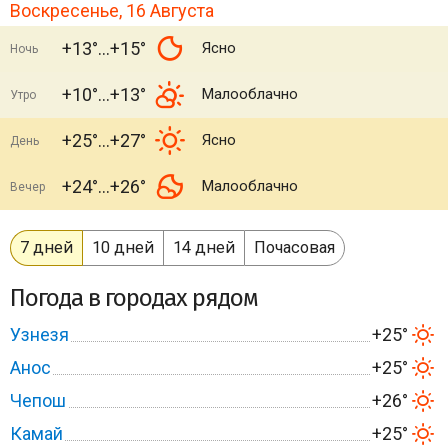
Воскресенье, 16 Августа
+13°
+15°
Ясно
Ночь
+10°
+13°
Малооблачно
Утро
+25°
+27°
Ясно
День
+24°
+26°
Малооблачно
Вечер
7 дней
10 дней
14 дней
Почасовая
Погода в городах рядом
Узнезя
+25°
Анос
+25°
Чепош
+26°
Камай
+25°