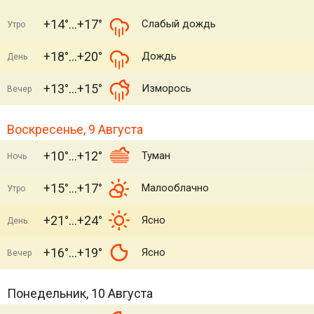
+14°
+17°
Слабый дождь
Утро
+18°
+20°
Дождь
День
+13°
+15°
Изморось
Вечер
Воскресенье, 9 Августа
+10°
+12°
Туман
Ночь
+15°
+17°
Малооблачно
Утро
+21°
+24°
Ясно
День
+16°
+19°
Ясно
Вечер
Понедельник, 10 Августа