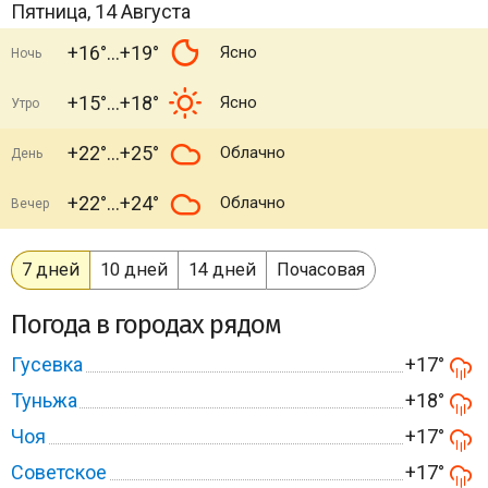
Пятница, 14 Августа
+16°
+19°
Ясно
Ночь
+15°
+18°
Ясно
Утро
+22°
+25°
Облачно
День
+22°
+24°
Облачно
Вечер
7 дней
10 дней
14 дней
Почасовая
Погода в городах рядом
Гусевка
+17°
Туньжа
+18°
Чоя
+17°
Советское
+17°