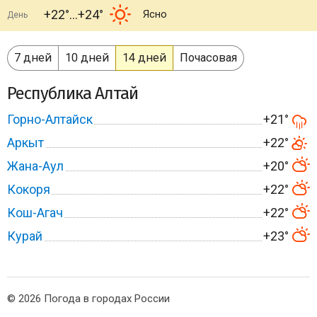
+22°
+24°
Ясно
День
7 дней
10 дней
14 дней
Почасовая
Республика Алтай
Горно-Алтайск
+21°
Аркыт
+22°
Жана-Аул
+20°
Кокоря
+22°
Кош-Агач
+22°
Курай
+23°
© 2026 Погода в городах России