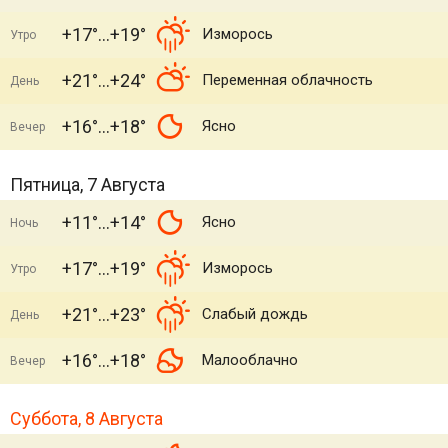
+17°
+19°
Изморось
Утро
+21°
+24°
Переменная облачность
День
+16°
+18°
Ясно
Вечер
Пятница, 7 Августа
+11°
+14°
Ясно
Ночь
+17°
+19°
Изморось
Утро
+21°
+23°
Слабый дождь
День
+16°
+18°
Малооблачно
Вечер
Суббота, 8 Августа