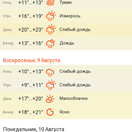
+11°
+13°
Туман
Ночь
+16°
+19°
Изморось
Утро
+20°
+23°
Слабый дождь
День
+13°
+16°
Дождь
Вечер
Воскресенье, 9 Августа
+10°
+13°
Слабый дождь
Ночь
+9°
+11°
Слабый дождь
Утро
+17°
+20°
Малооблачно
День
+18°
+21°
Ясно
Вечер
Понедельник, 10 Августа