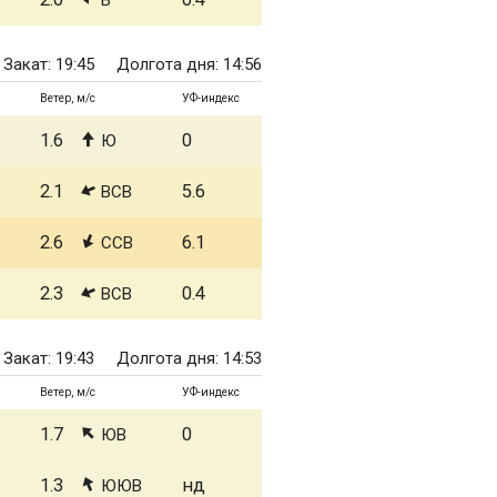
В
Закат: 19:45
Долгота дня: 14:56
Ветер, м/с
УФ-индекс
1.6
0
Ю
2.1
5.6
ВСВ
2.6
6.1
ССВ
2.3
0.4
ВСВ
Закат: 19:43
Долгота дня: 14:53
Ветер, м/с
УФ-индекс
1.7
0
ЮВ
1.3
нд
ЮЮВ