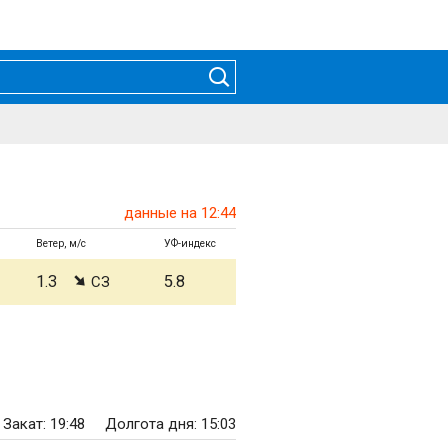
данные на 12:44
Ветер, м/с
УФ-индекс
1.3
5.8
СЗ
Закат: 19:48
Долгота дня: 15:03