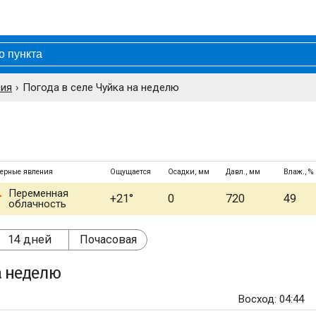
сия
Погода в селе Чуйка на неделю
ерные явления
Ощущается
Осадки, мм
Давл., мм
Влаж., %
Переменная
+21°
0
720
49
облачность
14 дней
Почасовая
 неделю
Восход: 04:44