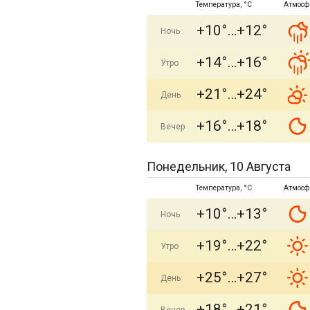
Температура, °C
Атмосф
+10°
+12°
Ночь
+14°
+16°
Утро
+21°
+24°
День
+16°
+18°
Вечер
Понедельник, 10 Августа
Температура, °C
Атмосф
+10°
+13°
Ночь
+19°
+22°
Утро
+25°
+27°
День
+18°
+21°