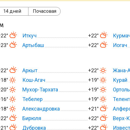
14 дней
Почасовая
ом
+22°
Иткуч
+22°
Курмач
+23°
Артыбаш
+22°
Иогач
+22°
Аркыт
+22°
Жана-
+18°
Кош-Агач
+19°
Курай
+20°
Мухор-Тархата
+19°
Ортол
+16°
Тебелер
+19°
Теленг
+18°
Александровка
+21°
Алфер
+22°
Бирюля
+22°
Верх-К
+21°
Дубровка
+22°
Извес