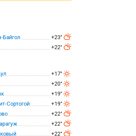
-Байгол
+23°
+22°
Аул
+17°
+20°
ык
+19°
ит-Сортогой
+19°
ово
+22°
арагуж
+22°
тковый
+22°