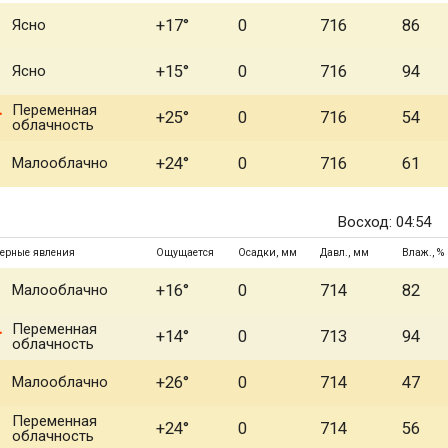
Ясно
+17°
0
716
86
Ясно
+15°
0
716
94
Переменная
+25°
0
716
54
облачность
Малооблачно
+24°
0
716
61
Восход: 04:54
ерные явления
Ощущается
Осадки, мм
Давл., мм
Влаж., %
Малооблачно
+16°
0
714
82
Переменная
+14°
0
713
94
облачность
Малооблачно
+26°
0
714
47
Переменная
+24°
0
714
56
облачность