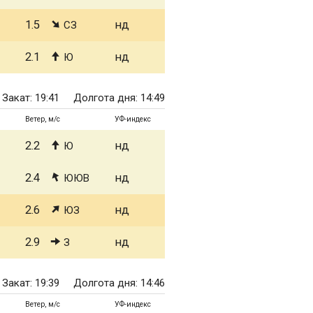
1.5
нд
СЗ
2.1
нд
Ю
Закат: 19:41
Долгота дня: 14:49
Ветер, м/с
УФ-индекс
2.2
нд
Ю
2.4
нд
ЮЮВ
2.6
нд
ЮЗ
2.9
нд
З
Закат: 19:39
Долгота дня: 14:46
Ветер, м/с
УФ-индекс