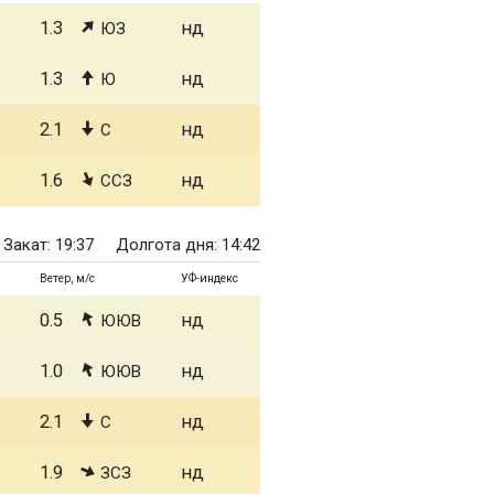
1.3
нд
ЮЗ
1.3
нд
Ю
2.1
нд
С
1.6
нд
ССЗ
Закат: 19:37
Долгота дня: 14:42
Ветер, м/с
УФ-индекс
0.5
нд
ЮЮВ
1.0
нд
ЮЮВ
2.1
нд
С
1.9
нд
ЗСЗ