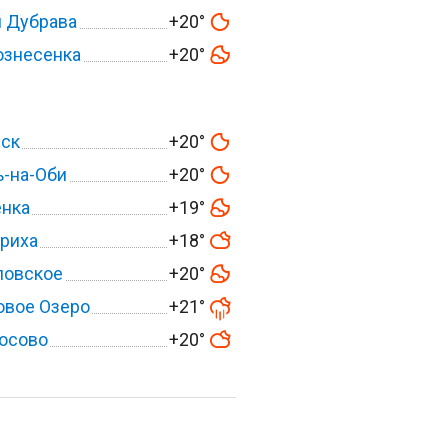
 Дубрава
+20°
ознесенка
+20°
вск
+20°
-на-Оби
+20°
енка
+19°
риха
+18°
ловское
+20°
овое Озеро
+21°
осово
+20°