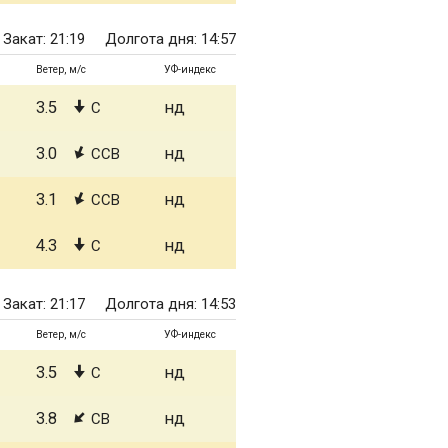
Закат: 21:19
Долгота дня: 14:57
Ветер, м/с
УФ-индекс
3.5
нд
С
3.0
нд
ССВ
3.1
нд
ССВ
4.3
нд
С
Закат: 21:17
Долгота дня: 14:53
Ветер, м/с
УФ-индекс
3.5
нд
С
3.8
нд
СВ