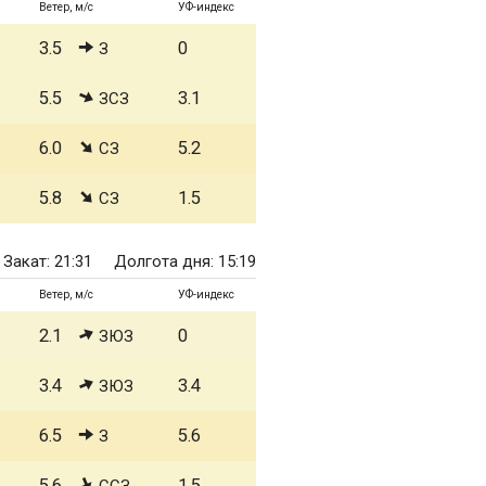
Ветер, м/с
УФ-индекс
3.5
0
З
5.5
3.1
ЗСЗ
6.0
5.2
СЗ
5.8
1.5
СЗ
Закат: 21:31
Долгота дня: 15:19
Ветер, м/с
УФ-индекс
2.1
0
ЗЮЗ
3.4
3.4
ЗЮЗ
6.5
5.6
З
5.6
1.5