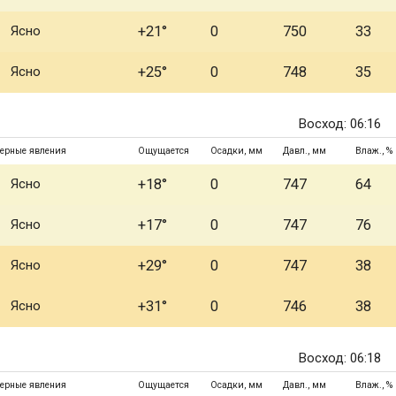
Ясно
+21°
0
750
33
Ясно
+25°
0
748
35
Восход: 06:16
ерные явления
Ощущается
Осадки, мм
Давл., мм
Влаж., %
Ясно
+18°
0
747
64
Ясно
+17°
0
747
76
Ясно
+29°
0
747
38
Ясно
+31°
0
746
38
Восход: 06:18
ерные явления
Ощущается
Осадки, мм
Давл., мм
Влаж., %