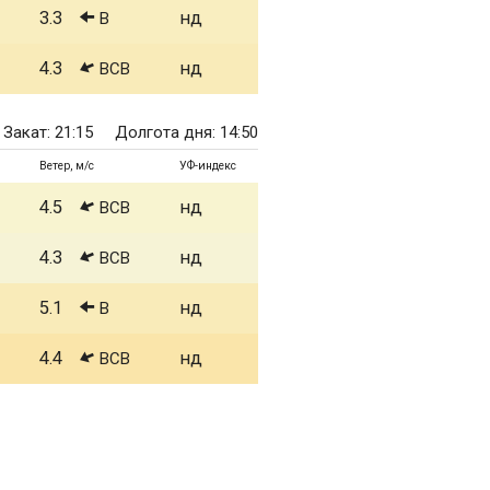
3.3
нд
В
4.3
нд
ВСВ
Закат: 21:15
Долгота дня: 14:50
Ветер, м/с
УФ-индекс
4.5
нд
ВСВ
4.3
нд
ВСВ
5.1
нд
В
4.4
нд
ВСВ