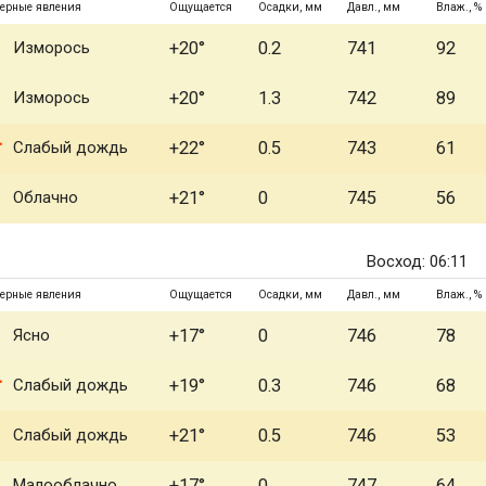
ерные явления
Ощущается
Осадки, мм
Давл., мм
Влаж., %
Изморось
+20°
0.2
741
92
Изморось
+20°
1.3
742
89
Слабый дождь
+22°
0.5
743
61
Облачно
+21°
0
745
56
Восход: 06:11
ерные явления
Ощущается
Осадки, мм
Давл., мм
Влаж., %
Ясно
+17°
0
746
78
Слабый дождь
+19°
0.3
746
68
Слабый дождь
+21°
0.5
746
53
Малооблачно
+17°
0
747
64