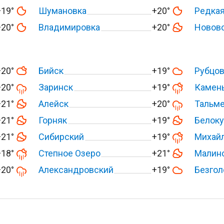
+19°
Шумановка
+20°
Редкая
+20°
Владимировка
+20°
Новов
+20°
Бийск
+19°
Рубцо
+20°
Заринск
+19°
Камень
+21°
Алейск
+20°
Тальм
+21°
Горняк
+19°
Белоку
+21°
Сибирский
+19°
Михай
+18°
Степное Озеро
+21°
Малин
+20°
Александровский
+19°
Безгол