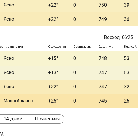
Ясно
+22°
0
750
39
Ясно
+22°
0
749
36
Восход: 06:25
ерные явления
Ощущается
Осадки, мм
Давл., мм
Влаж., %
Ясно
+15°
0
748
53
Ясно
+13°
0
747
63
Ясно
+22°
0
747
32
Малооблачно
+25°
0
745
26
14 дней
Почасовая
ом