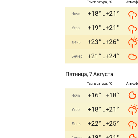
Температура, °C
Атмосф
+18°
+21°
Ночь
+19°
+21°
Утро
+23°
+26°
День
+21°
+24°
Вечер
Пятница, 7 Августа
Температура, °C
Атмосф
+16°
+18°
Ночь
+18°
+21°
Утро
+22°
+25°
День
+18°
+21°