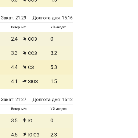
ССЗ
Закат: 21:29
Долгота дня: 15:16
Ветер, м/с
УФ-индекс
2.4
0
ССЗ
3.3
3.2
ССЗ
4.4
5.3
СЗ
4.1
1.5
ЗЮЗ
Закат: 21:27
Долгота дня: 15:12
Ветер, м/с
УФ-индекс
3.5
0
Ю
4.5
2.3
ЮЮЗ