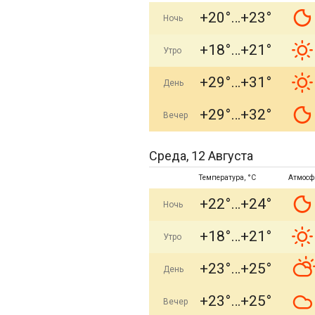
+20°
+23°
Ночь
+18°
+21°
Утро
+29°
+31°
День
+29°
+32°
Вечер
Среда, 12 Августа
Температура, °C
Атмосф
+22°
+24°
Ночь
+18°
+21°
Утро
+23°
+25°
День
+23°
+25°
Вечер