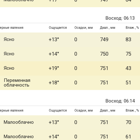
Восход: 06:13
ерные явления
Ощущается
Осадки, мм
Давл., мм
Влаж., %
Ясно
+13°
0
749
83
Ясно
+14°
0
750
75
Ясно
+19°
0
751
43
Переменная
+18°
0
751
51
облачность
Восход: 06:14
ерные явления
Ощущается
Осадки, мм
Давл., мм
Влаж., %
Малооблачно
+13°
0
751
70
Малооблачно
+14°
0
751
61