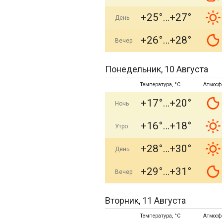
+25°
+27°
День
+26°
+28°
Вечер
Понедельник, 10 Августа
Температура, °C
Атмосф
+17°
+20°
Ночь
+16°
+18°
Утро
+28°
+30°
День
+29°
+31°
Вечер
Вторник, 11 Августа
Температура, °C
Атмосф