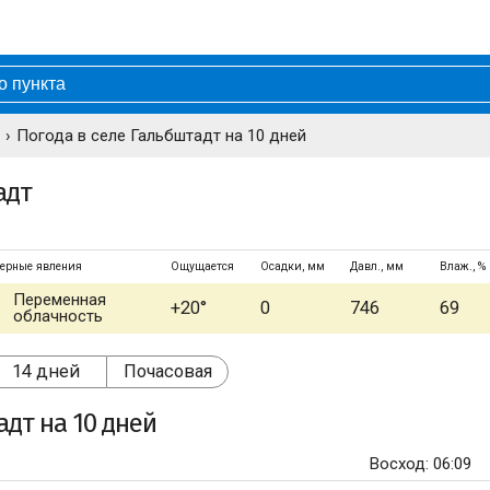
Погода в селе Гальбштадт на 10 дней
адт
ерные явления
Ощущается
Осадки, мм
Давл., мм
Влаж., %
Переменная
+20°
0
746
69
облачность
14 дней
Почасовая
адт
на 10 дней
Восход: 06:09