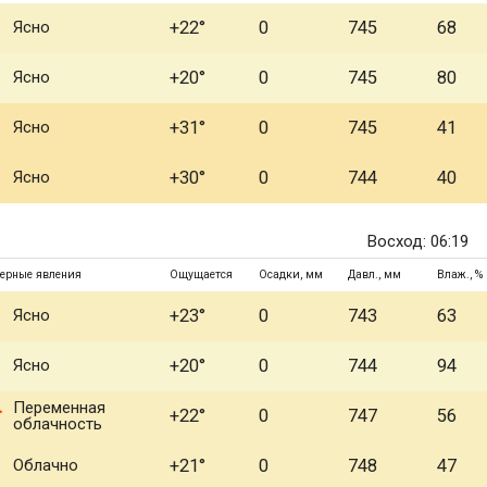
Ясно
+22°
0
745
68
Ясно
+20°
0
745
80
Ясно
+31°
0
745
41
Ясно
+30°
0
744
40
Восход: 06:19
ерные явления
Ощущается
Осадки, мм
Давл., мм
Влаж., %
Ясно
+23°
0
743
63
Ясно
+20°
0
744
94
Переменная
+22°
0
747
56
облачность
Облачно
+21°
0
748
47