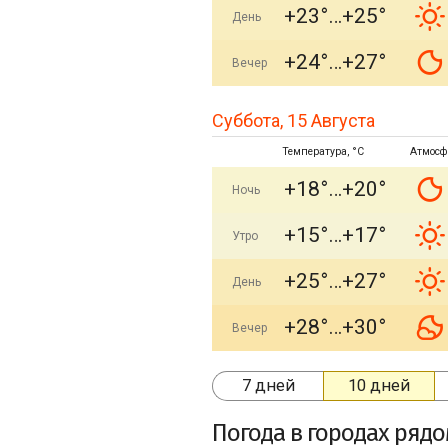
+23°
+25°
День
+24°
+27°
Вечер
Суббота, 15 Августа
Температура, °C
Атмосф
+18°
+20°
Ночь
+15°
+17°
Утро
+25°
+27°
День
+28°
+30°
Вечер
7 дней
10 дней
Погода в городах ряд