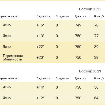
Восход: 06:21
ерные явления
Ощущается
Осадки, мм
Давл., мм
Влаж., %
Ясно
+16°
0
749
70
Ясно
+13°
0
750
77
Ясно
+22°
0
750
39
Переменная
+20°
0
750
38
облачность
Восход: 06:23
ерные явления
Ощущается
Осадки, мм
Давл., мм
Влаж., %
Ясно
+14°
0
750
56
Ясно
+12°
0
750
64