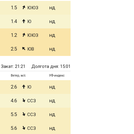
1.5
нд
ЮЮЗ
1.4
нд
Ю
1.2
нд
ЮЮЗ
2.5
нд
ЮВ
Закат: 21:21
Долгота дня: 15:01
Ветер, м/с
УФ-индекс
2.6
нд
Ю
4.6
нд
ССЗ
5.5
нд
ССЗ
5.6
нд
ССЗ