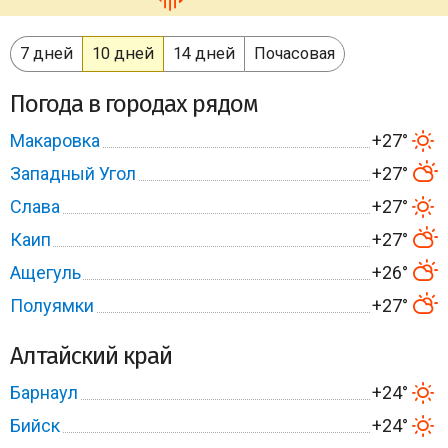
7 дней
10 дней
14 дней
Почасовая
Погода в городах рядом
Макаровка
+27°
Западный Угол
+27°
Слава
+27°
Каип
+27°
Ащегуль
+26°
Полуямки
+27°
Алтайский край
Барнаул
+24°
Бийск
+24°