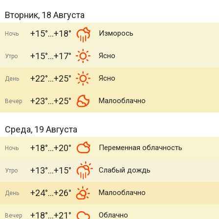
Вторник, 18 Августа
+15°
+18°
Изморось
Ночь
+15°
+17°
Ясно
Утро
+22°
+25°
Ясно
День
+23°
+25°
Малооблачно
Вечер
Среда, 19 Августа
+18°
+20°
Переменная облачность
Ночь
+13°
+15°
Слабый дождь
Утро
+24°
+26°
Малооблачно
День
+18°
+21°
Облачно
Вечер