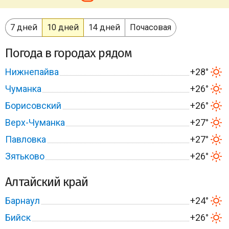
7 дней
10 дней
14 дней
Почасовая
Погода в городах рядом
Нижнепайва
+28°
Чуманка
+26°
Борисовский
+26°
Верх-Чуманка
+27°
Павловка
+27°
Зятьково
+26°
Алтайский край
Барнаул
+24°
Бийск
+26°