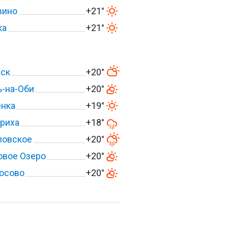
вино
+21°
ка
+21°
вск
+20°
-на-Оби
+20°
енка
+19°
риха
+18°
ловское
+20°
овое Озеро
+20°
осово
+20°