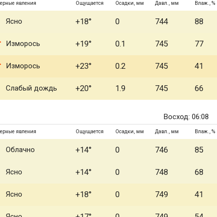
ерные явления
Ощущается
Осадки, мм
Давл., мм
Влаж., %
Ясно
+18°
0
744
88
Изморось
+19°
0.1
745
77
Изморось
+23°
0.2
745
41
Слабый дождь
+20°
1.9
745
66
Восход: 06:08
ерные явления
Ощущается
Осадки, мм
Давл., мм
Влаж., %
Облачно
+14°
0
746
85
Ясно
+14°
0
748
68
Ясно
+18°
0
749
41
Ясно
+17°
0
749
54