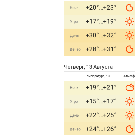
+20°
+23°
Ночь
+17°
+19°
Утро
+30°
+32°
День
+28°
+31°
Вечер
Четверг, 13 Августа
Температура, °C
Атмосф
+19°
+21°
Ночь
+15°
+17°
Утро
+22°
+25°
День
+24°
+26°
Вечер