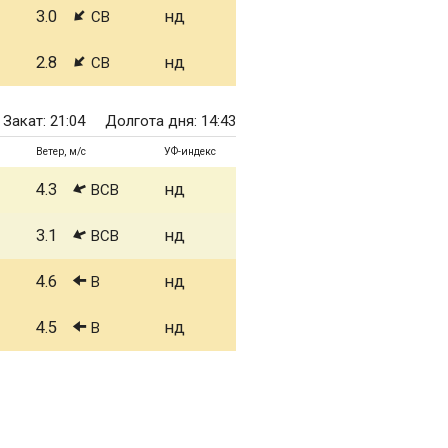
3.0
нд
СВ
2.8
нд
СВ
Закат: 21:04
Долгота дня: 14:43
Ветер, м/с
УФ-индекс
4.3
нд
ВСВ
3.1
нд
ВСВ
4.6
нд
В
4.5
нд
В