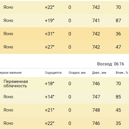
Ясно
+22°
0
742
70
Ясно
+19°
0
741
87
Ясно
+31°
0
742
36
Ясно
+27°
0
742
47
Восход: 06:16
ерные явления
Ощущается
Осадки, мм
Давл., мм
Влаж., %
Переменная
+18°
0
746
70
облачность
Ясно
+14°
0
747
85
Ясно
+21°
0
748
45
Ясно
+22°
0
746
35