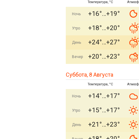
Температура, °C
Атмосф
+16°
+19°
Ночь
+18°
+20°
Утро
+24°
+27°
День
+20°
+23°
Вечер
Суббота, 8 Августа
Температура, °C
Атмосф
+14°
+17°
Ночь
+15°
+17°
Утро
+21°
+23°
День
+18°
+20°