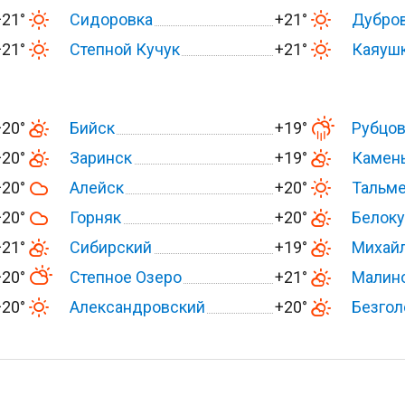
+21°
Сидоровка
+21°
Дубро
+21°
Степной Кучук
+21°
Каяуш
+20°
Бийск
+19°
Рубцо
+20°
Заринск
+19°
Камень
+20°
Алейск
+20°
Тальм
+20°
Горняк
+20°
Белоку
+21°
Сибирский
+19°
Михай
+20°
Степное Озеро
+21°
Малин
+20°
Александровский
+20°
Безгол