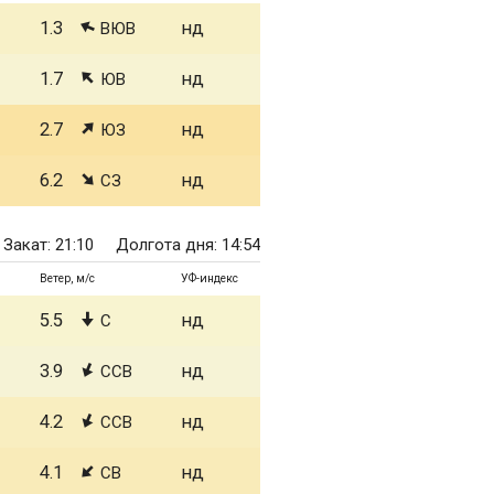
1.3
нд
ВЮВ
1.7
нд
ЮВ
2.7
нд
ЮЗ
6.2
нд
СЗ
Закат: 21:10
Долгота дня: 14:54
Ветер, м/с
УФ-индекс
5.5
нд
С
3.9
нд
ССВ
4.2
нд
ССВ
4.1
нд
СВ