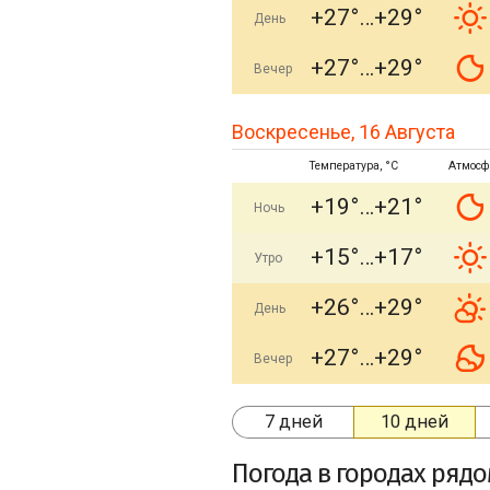
+27°
+29°
День
+27°
+29°
Вечер
Воскресенье, 16 Августа
Температура, °C
Атмосф
+19°
+21°
Ночь
+15°
+17°
Утро
+26°
+29°
День
+27°
+29°
Вечер
7 дней
10 дней
Погода в городах ряд