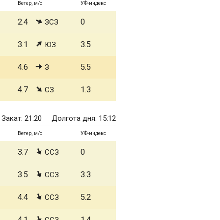
Ветер, м/с
УФ-индекс
2.4
0
ЗСЗ
3.1
3.5
ЮЗ
4.6
5.5
З
4.7
1.3
СЗ
Закат: 21:20
Долгота дня: 15:12
Ветер, м/с
УФ-индекс
3.7
0
ССЗ
3.5
3.3
ССЗ
4.4
5.2
ССЗ
4.1
1.4