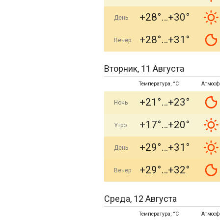
+28°
+30°
День
+28°
+31°
Вечер
Вторник, 11 Августа
Температура, °C
Атмосф
+21°
+23°
Ночь
+17°
+20°
Утро
+29°
+31°
День
+29°
+32°
Вечер
Среда, 12 Августа
Температура, °C
Атмосф