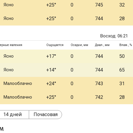
Ясно
+25°
0
745
32
Ясно
+25°
0
744
28
Восход: 06:21
ерные явления
Ощущается
Осадки, мм
Давл., мм
Влаж., %
Ясно
+17°
0
744
50
Ясно
+14°
0
744
65
Малооблачно
+24°
0
743
31
Малооблачно
+25°
0
742
28
14 дней
Почасовая
ом