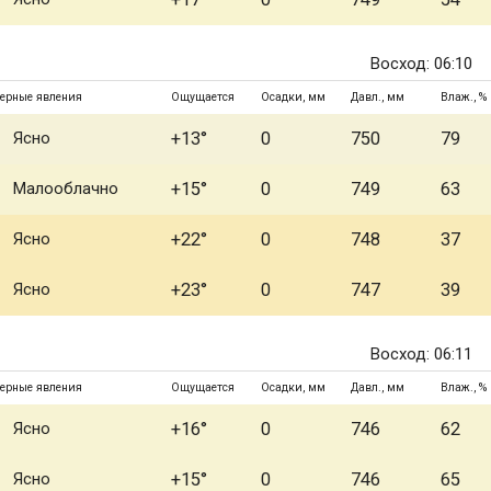
Восход: 06:10
ерные явления
Ощущается
Осадки, мм
Давл., мм
Влаж., %
Ясно
+13°
0
750
79
Малооблачно
+15°
0
749
63
Ясно
+22°
0
748
37
Ясно
+23°
0
747
39
Восход: 06:11
ерные явления
Ощущается
Осадки, мм
Давл., мм
Влаж., %
Ясно
+16°
0
746
62
Ясно
+15°
0
746
65