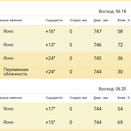
Восход: 06:18
ерные явления
Ощущается
Осадки, мм
Давл., мм
Влаж., %
Ясно
+16°
0
747
58
Ясно
+13°
0
746
72
Ясно
+24°
0
745
36
Переменная
+24°
0
744
30
облачность
Восход: 06:20
ерные явления
Ощущается
Осадки, мм
Давл., мм
Влаж., %
Ясно
+17°
0
744
54
Ясно
+15°
0
744
69