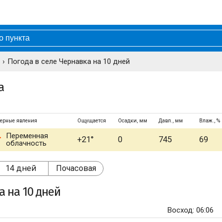
Погода в селе Чернавка на 10 дней
а
ерные явления
Ощущается
Осадки, мм
Давл., мм
Влаж., %
Переменная
+21°
0
745
69
облачность
14 дней
Почасовая
а
на 10 дней
Восход: 06:06