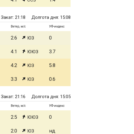
ССЗ
Закат: 21:18
Долгота дня: 15:08
Ветер, м/с
УФ-индекс
2.6
0
ЮЗ
4.1
3.7
ЮЮЗ
4.2
5.8
ЮЗ
3.3
0.6
ЮЗ
Закат: 21:16
Долгота дня: 15:05
Ветер, м/с
УФ-индекс
2.5
0
ЮЮЗ
2.0
нд
ЮЗ