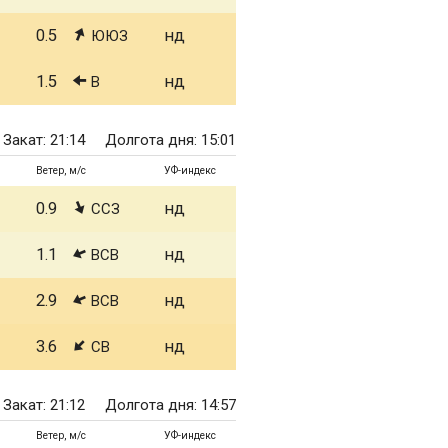
0.5
нд
ЮЮЗ
1.5
нд
В
Закат: 21:14
Долгота дня: 15:01
Ветер, м/с
УФ-индекс
0.9
нд
ССЗ
1.1
нд
ВСВ
2.9
нд
ВСВ
3.6
нд
СВ
Закат: 21:12
Долгота дня: 14:57
Ветер, м/с
УФ-индекс