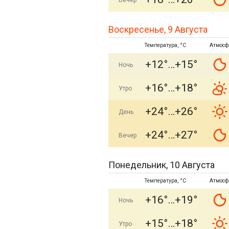
Вечер
Воскресенье, 9 Августа
Температура, °C
Атмосф
+12°
+15°
Ночь
+16°
+18°
Утро
+24°
+26°
День
+24°
+27°
Вечер
Понедельник, 10 Августа
Температура, °C
Атмосф
+16°
+19°
Ночь
+15°
+18°
Утро