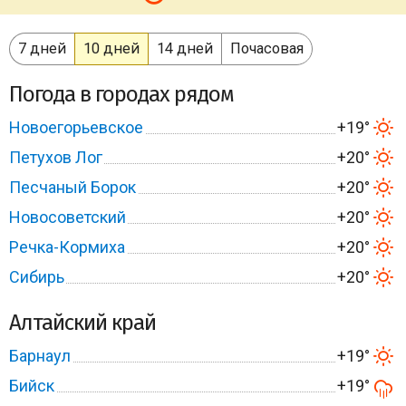
7 дней
10 дней
14 дней
Почасовая
Погода в городах рядом
Новоегорьевское
+19°
Петухов Лог
+20°
Песчаный Борок
+20°
Новосоветский
+20°
Речка-Кормиха
+20°
Сибирь
+20°
Алтайский край
Барнаул
+19°
Бийск
+19°