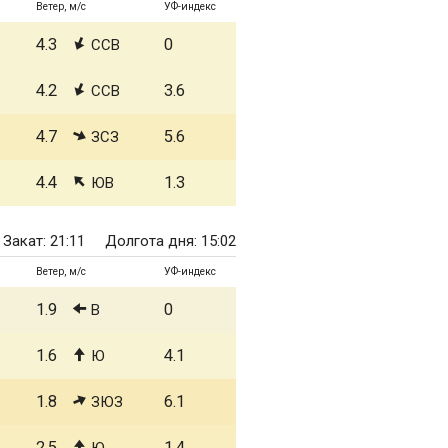
Ветер, м/с
УФ-индекс
4.3
0
ССВ
4.2
3.6
ССВ
4.7
5.6
ЗСЗ
4.4
1.3
ЮВ
Закат: 21:11
Долгота дня: 15:02
Ветер, м/с
УФ-индекс
1.9
0
В
1.6
4.1
Ю
1.8
6.1
ЗЮЗ
2.5
1.4