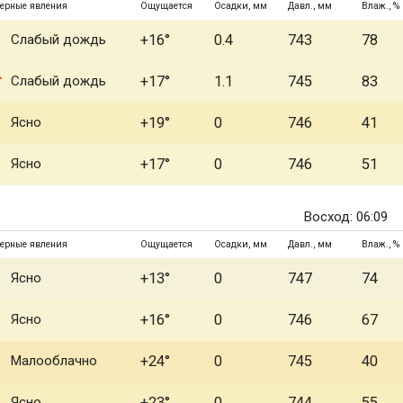
ерные явления
Ощущается
Осадки, мм
Давл., мм
Влаж., %
Слабый дождь
+16°
0.4
743
78
Слабый дождь
+17°
1.1
745
83
Ясно
+19°
0
746
41
Ясно
+17°
0
746
51
Восход: 06:09
ерные явления
Ощущается
Осадки, мм
Давл., мм
Влаж., %
Ясно
+13°
0
747
74
Ясно
+16°
0
746
67
Малооблачно
+24°
0
745
40
Ясно
+23°
0
744
55