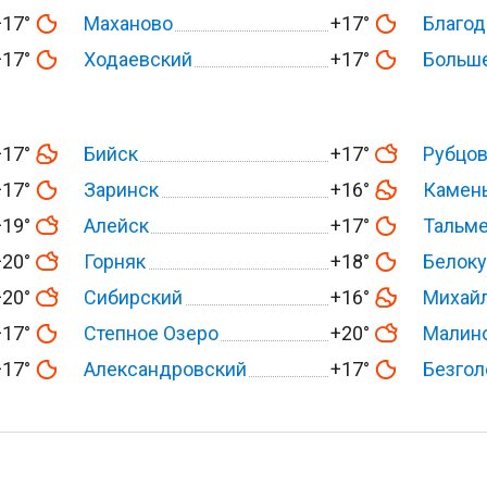
+17°
Маханово
+17°
Благо
+17°
Ходаевский
+17°
Больш
+17°
Бийск
+17°
Рубцо
+17°
Заринск
+16°
Камень
+19°
Алейск
+17°
Тальм
+20°
Горняк
+18°
Белоку
+20°
Сибирский
+16°
Михай
+17°
Степное Озеро
+20°
Малин
+17°
Александровский
+17°
Безгол