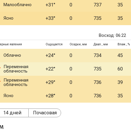
Малооблачно
+31°
0
737
35
Ясно
+33°
0
735
35
Восход: 06:22
ерные явления
Ощущается
Осадки, мм
Давл., мм
Влаж., %
Облачно
+24°
0
734
45
Переменная
+22°
0
735
60
облачность
Переменная
+29°
0
736
39
облачность
Ясно
+28°
0
736
35
14 дней
Почасовая
ом