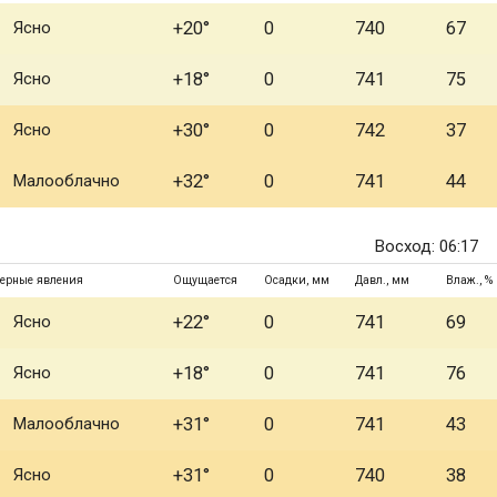
Ясно
+20°
0
740
67
Ясно
+18°
0
741
75
Ясно
+30°
0
742
37
Малооблачно
+32°
0
741
44
Восход: 06:17
ерные явления
Ощущается
Осадки, мм
Давл., мм
Влаж., %
Ясно
+22°
0
741
69
Ясно
+18°
0
741
76
Малооблачно
+31°
0
741
43
Ясно
+31°
0
740
38