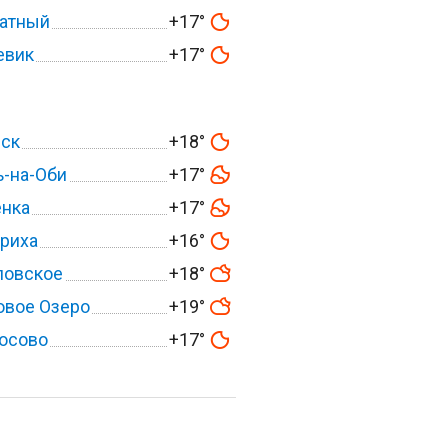
датный
+17°
евик
+17°
вск
+18°
-на-Оби
+17°
енка
+17°
риха
+16°
ловское
+18°
овое Озеро
+19°
осово
+17°