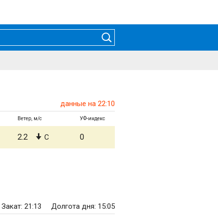
данные на 22:10
Ветер, м/с
УФ-индекс
2.2
0
С
Закат: 21:13
Долгота дня: 15:05