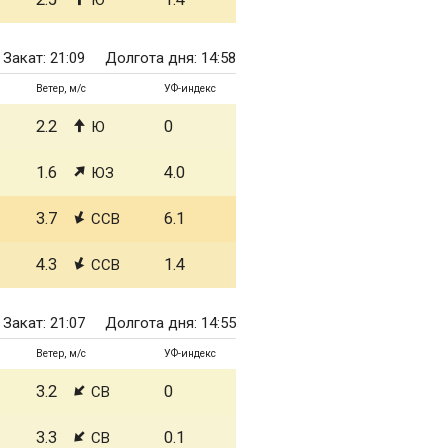
Ю
Закат: 21:09
Долгота дня: 14:58
Ветер, м/с
УФ-индекс
2.2
0
Ю
1.6
4.0
ЮЗ
3.7
6.1
ССВ
4.3
1.4
ССВ
Закат: 21:07
Долгота дня: 14:55
Ветер, м/с
УФ-индекс
3.2
0
СВ
3.3
0.1
СВ