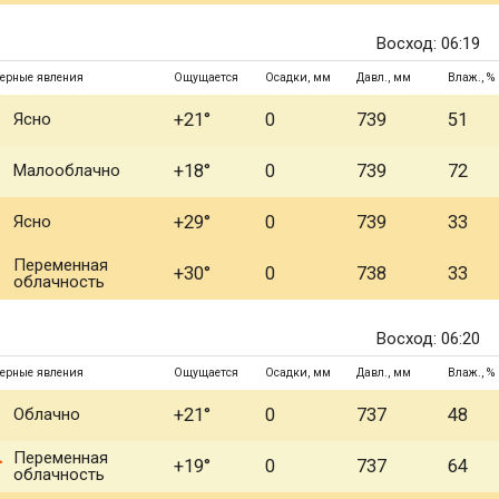
Восход: 06:19
ерные явления
Ощущается
Осадки, мм
Давл., мм
Влаж., %
Ясно
+21°
0
739
51
Малооблачно
+18°
0
739
72
Ясно
+29°
0
739
33
Переменная
+30°
0
738
33
облачность
Восход: 06:20
ерные явления
Ощущается
Осадки, мм
Давл., мм
Влаж., %
Облачно
+21°
0
737
48
Переменная
+19°
0
737
64
облачность