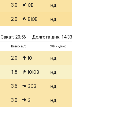
3.0
нд
СВ
2.0
нд
ВЮВ
Закат: 20:56
Долгота дня: 14:33
Ветер, м/с
УФ-индекс
2.0
нд
Ю
1.8
нд
ЮЮЗ
3.6
нд
ЗСЗ
3.0
нд
З