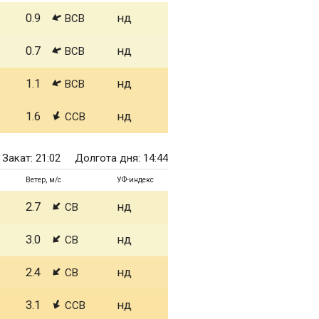
0.9
нд
ВСВ
0.7
нд
ВСВ
1.1
нд
ВСВ
1.6
нд
ССВ
Закат: 21:02
Долгота дня: 14:44
Ветер, м/с
УФ-индекс
2.7
нд
СВ
3.0
нд
СВ
2.4
нд
СВ
3.1
нд
ССВ