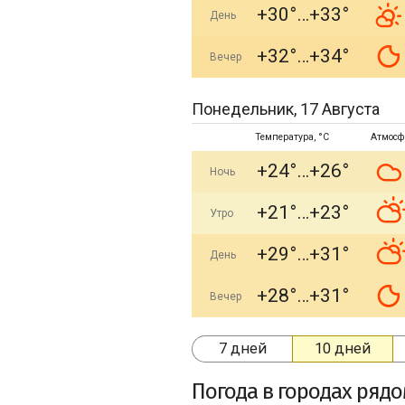
+30°
+33°
День
+32°
+34°
Вечер
Понедельник, 17 Августа
Температура, °C
Атмосф
+24°
+26°
Ночь
+21°
+23°
Утро
+29°
+31°
День
+28°
+31°
Вечер
7 дней
10 дней
Погода в городах ряд