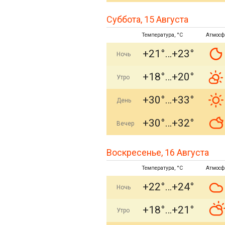
Суббота, 15 Августа
Температура, °C
Атмосф
+21°
+23°
Ночь
+18°
+20°
Утро
+30°
+33°
День
+30°
+32°
Вечер
Воскресенье, 16 Августа
Температура, °C
Атмосф
+22°
+24°
Ночь
+18°
+21°
Утро