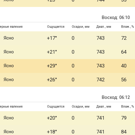
Восход: 06:10
ерные явления
Ощущается
Осадки, мм
Давл., мм
Влаж., %
Ясно
+17°
0
743
72
Ясно
+21°
0
743
64
Ясно
+29°
0
743
40
Ясно
+26°
0
742
56
Восход: 06:12
ерные явления
Ощущается
Осадки, мм
Давл., мм
Влаж., %
Ясно
+20°
0
741
79
Ясно
+18°
0
741
84