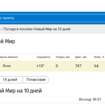
Погода в поселке Новый Мир на 10 дней
ый Мир
ерные явления
Ощущается
Осадки, мм
Давл., мм
Влаж., %
Ясно
+15°
0
747
64
14 дней
Почасовая
ый Мир
на 10 дней
Восход: 06:07