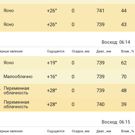
Ясно
+26°
0
741
44
Ясно
+26°
0
739
43
Восход: 06:14
ерные явления
Ощущается
Осадки, мм
Давл., мм
Влаж., %
Ясно
+19°
0
739
62
Малооблачно
+16°
0
739
70
Переменная
+28°
0
739
48
облачность
Переменная
+28°
0
740
39
облачность
Восход: 06:15
ерные явления
Ощущается
Осадки, мм
Давл., мм
Влаж., %