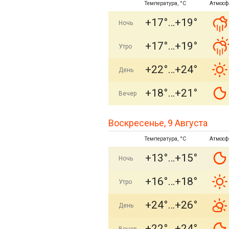
Температура, °C
Атмосф
+17°
+19°
Ночь
+17°
+19°
Утро
+22°
+24°
День
+18°
+21°
Вечер
Воскресенье, 9 Августа
Температура, °C
Атмосф
+13°
+15°
Ночь
+16°
+18°
Утро
+24°
+26°
День
+22°
+24°