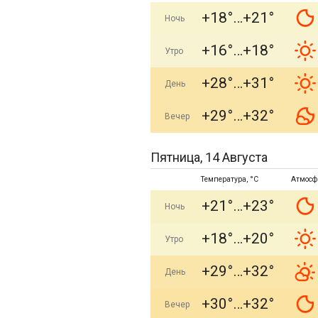
+18°
+21°
Ночь
+16°
+18°
Утро
+28°
+31°
День
+29°
+32°
Вечер
Пятница, 14 Августа
Температура, °C
Атмосф
+21°
+23°
Ночь
+18°
+20°
Утро
+29°
+32°
День
+30°
+32°
Вечер