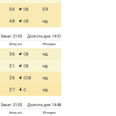
5.6
5.9
СВ
4.8
нд
СВ
Закат: 21:05
Долгота дня: 14:51
Ветер, м/с
УФ-индекс
3.6
нд
СВ
3.1
нд
СВ
2.6
нд
ССВ
2.7
нд
С
Закат: 21:03
Долгота дня: 14:48
Ветер, м/с
УФ-индекс