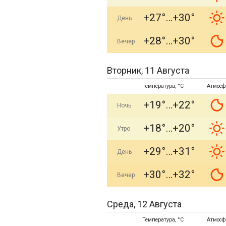
+27°
+30°
День
+28°
+30°
Вечер
Вторник, 11 Августа
Температура, °C
Атмосф
+19°
+22°
Ночь
+18°
+20°
Утро
+29°
+31°
День
+30°
+32°
Вечер
Среда, 12 Августа
Температура, °C
Атмосф