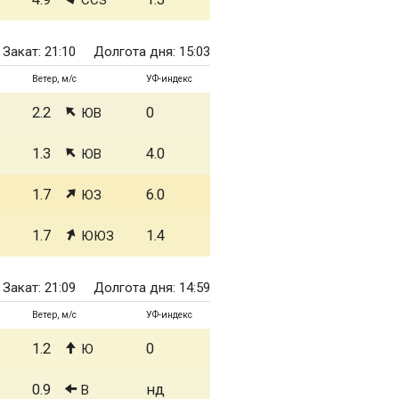
ССЗ
Закат: 21:10
Долгота дня: 15:03
Ветер, м/с
УФ-индекс
2.2
0
ЮВ
1.3
4.0
ЮВ
1.7
6.0
ЮЗ
1.7
1.4
ЮЮЗ
Закат: 21:09
Долгота дня: 14:59
Ветер, м/с
УФ-индекс
1.2
0
Ю
0.9
нд
В