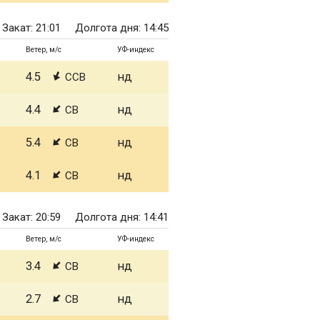
Закат: 21:01
Долгота дня: 14:45
Ветер, м/с
УФ-индекс
4.5
нд
ССВ
4.4
нд
СВ
5.4
нд
СВ
4.1
нд
СВ
Закат: 20:59
Долгота дня: 14:41
Ветер, м/с
УФ-индекс
3.4
нд
СВ
2.7
нд
СВ