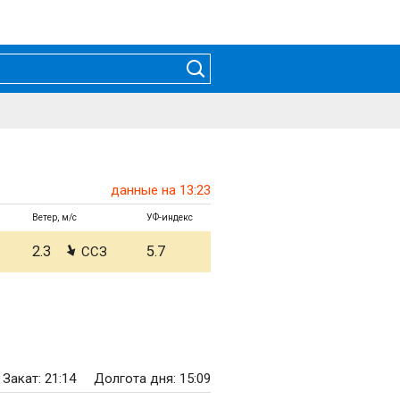
данные на 13:23
Ветер, м/с
УФ-индекс
2.3
5.7
ССЗ
Закат: 21:14
Долгота дня: 15:09