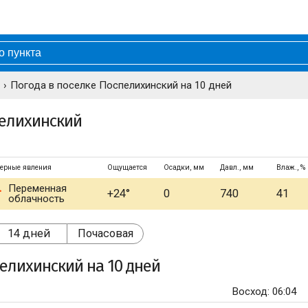
Погода в поселке Поспелихинский на 10 дней
пелихинский
ерные явления
Ощущается
Осадки, мм
Давл., мм
Влаж., %
Переменная
+24°
0
740
41
облачность
14 дней
Почасовая
пелихинский
на 10 дней
Восход: 06:04