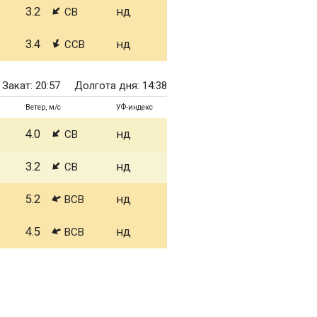
3.2
нд
СВ
3.4
нд
ССВ
Закат: 20:57
Долгота дня: 14:38
Ветер, м/с
УФ-индекс
4.0
нд
СВ
3.2
нд
СВ
5.2
нд
ВСВ
4.5
нд
ВСВ