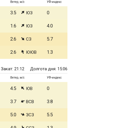
Ветер, м/с
УФ-индекс
3.5
0
ЮЗ
1.6
4.0
ЮЗ
2.6
5.7
СЗ
2.6
1.3
ЮЮВ
Закат: 21:12
Долгота дня: 15:06
Ветер, м/с
УФ-индекс
4.5
0
ЮВ
3.7
3.8
ВСВ
5.0
5.5
ЗСЗ
4.9
1.3