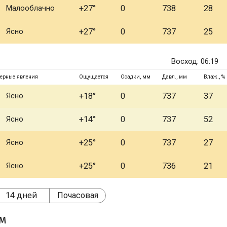
Малооблачно
+27°
0
738
28
Ясно
+27°
0
737
25
Восход: 06:19
ерные явления
Ощущается
Осадки, мм
Давл., мм
Влаж., %
Ясно
+18°
0
737
37
Ясно
+14°
0
737
52
Ясно
+25°
0
737
27
Ясно
+25°
0
736
21
14 дней
Почасовая
ом