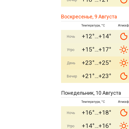
Вечер
Воскресенье, 9 Августа
Температура, °C
Атмосф
+12°
+14°
Ночь
+15°
+17°
Утро
+23°
+25°
День
+21°
+23°
Вечер
Понедельник, 10 Августа
Температура, °C
Атмосф
+16°
+18°
Ночь
+14°
+16°
Утро