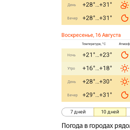
+28°
+31°
День
+28°
+31°
Вечер
Воскресенье, 16 Августа
Температура, °C
Атмосф
+21°
+23°
Ночь
+16°
+18°
Утро
+28°
+30°
День
+29°
+31°
Вечер
7 дней
10 дней
Погода в городах ряд