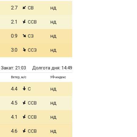
2.7
нд
СВ
2.1
нд
ССВ
0.9
нд
СЗ
3.0
нд
ССЗ
Закат: 21:03
Долгота дня: 14:49
Ветер, м/с
УФ-индекс
4.4
нд
С
4.5
нд
ССВ
4.1
нд
ССВ
4.6
нд
ССВ