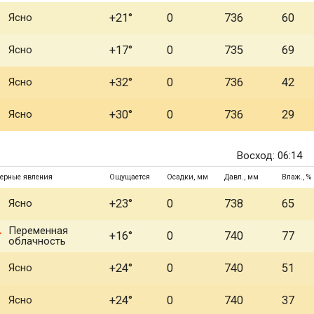
Ясно
+21°
0
736
60
Ясно
+17°
0
735
69
Ясно
+32°
0
736
42
Ясно
+30°
0
736
29
Восход: 06:14
ерные явления
Ощущается
Осадки, мм
Давл., мм
Влаж., %
Ясно
+23°
0
738
65
Переменная
+16°
0
740
77
облачность
Ясно
+24°
0
740
51
Ясно
+24°
0
740
37