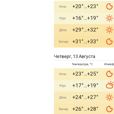
+20°
+23°
Ночь
+16°
+19°
Утро
+29°
+32°
День
+31°
+33°
Вечер
Четверг, 13 Августа
Температура, °C
Атмосф
+23°
+25°
Ночь
+17°
+19°
Утро
+24°
+27°
День
+26°
+28°
Вечер