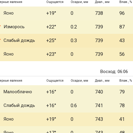
ерные явления
Ощущается
Осадки, мм
Давл., мм
Влаж., %
Ясно
+19°
0
738
96
Изморось
+22°
0.2
739
87
Слабый дождь
+25°
0.3
739
43
Ясно
+23°
0
739
56
Восход: 06:06
ерные явления
Ощущается
Осадки, мм
Давл., мм
Влаж., %
Малооблачно
+16°
0
740
79
Слабый дождь
+16°
0.6
741
78
Ясно
+19°
0
743
41
Ясно
+17°
0
743
48