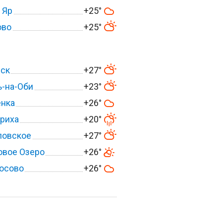
 Яр
+25°
ово
+25°
вск
+27°
-на-Оби
+23°
енка
+26°
риха
+20°
ловское
+27°
овое Озеро
+26°
осово
+26°