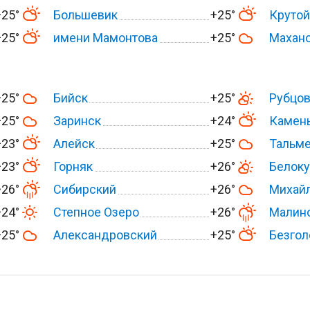
+25°
Большевик
+25°
Крутой
+25°
имени Мамонтова
+25°
Махан
+25°
Бийск
+25°
Рубцо
+25°
Заринск
+24°
Камень
+23°
Алейск
+25°
Тальм
+23°
Горняк
+26°
Белоку
+26°
Сибирский
+26°
Михай
+24°
Степное Озеро
+26°
Малин
+25°
Александровский
+25°
Безгол