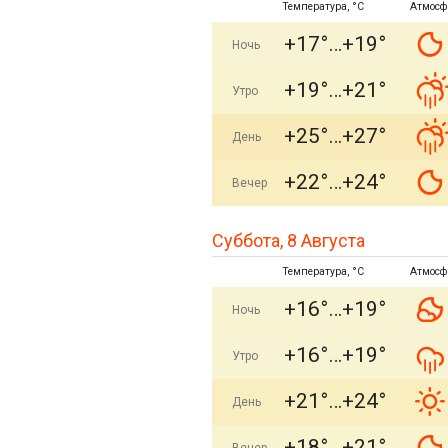
Температура, °C
Атмосф
+17°
+19°
Ночь
+19°
+21°
Утро
+25°
+27°
День
+22°
+24°
Вечер
Суббота, 8 Августа
Температура, °C
Атмосф
+16°
+19°
Ночь
+16°
+19°
Утро
+21°
+24°
День
+18°
+21°