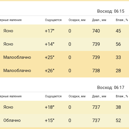
Восход: 06:15
ерные явления
Ощущается
Осадки, мм
Давл., мм
Влаж., %
Ясно
+17°
0
740
45
Ясно
+14°
0
739
56
Малооблачно
+25°
0
739
33
Малооблачно
+26°
0
738
28
Восход: 06:17
ерные явления
Ощущается
Осадки, мм
Давл., мм
Влаж., %
Ясно
+18°
0
737
38
Облачно
+15°
0
737
52