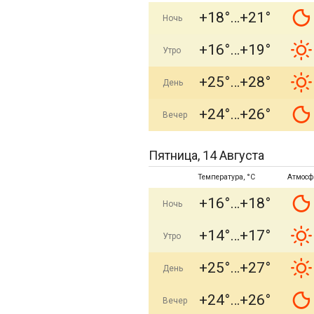
+18°
+21°
Ночь
+16°
+19°
Утро
+25°
+28°
День
+24°
+26°
Вечер
Пятница, 14 Августа
Температура, °C
Атмосф
+16°
+18°
Ночь
+14°
+17°
Утро
+25°
+27°
День
+24°
+26°
Вечер