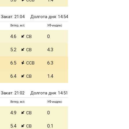
ССВ
Закат: 21:04
Долгота дня: 14:54
Ветер, м/с
УФ-индекс
4.6
0
СВ
5.2
4.3
СВ
6.5
6.3
ССВ
6.4
1.4
СВ
Закат: 21:02
Долгота дня: 14:51
Ветер, м/с
УФ-индекс
4.9
0
СВ
5.4
0.1
СВ