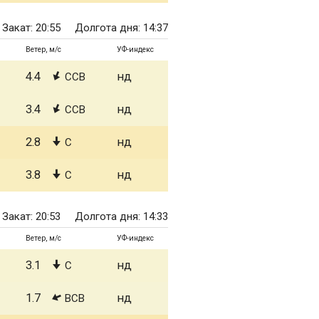
Закат: 20:55
Долгота дня: 14:37
Ветер, м/с
УФ-индекс
4.4
нд
ССВ
3.4
нд
ССВ
2.8
нд
С
3.8
нд
С
Закат: 20:53
Долгота дня: 14:33
Ветер, м/с
УФ-индекс
3.1
нд
С
1.7
нд
ВСВ