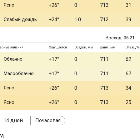
Ясно
+26°
0
713
31
Слабый дождь
+24°
1.0
712
39
Восход: 06:21
ерные явления
Ощущается
Осадки, мм
Давл., мм
Влаж., %
Облачно
+17°
0
711
62
Малооблачно
+17°
0
711
67
Ясно
+26°
0
713
34
Ясно
+26°
0
713
25
14 дней
Почасовая
ом