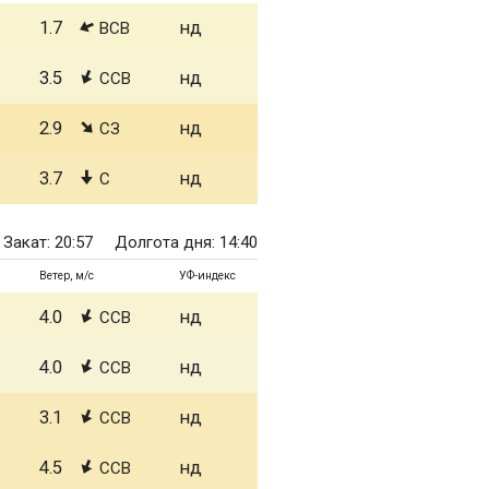
1.7
нд
ВСВ
3.5
нд
ССВ
2.9
нд
СЗ
3.7
нд
С
Закат: 20:57
Долгота дня: 14:40
Ветер, м/с
УФ-индекс
4.0
нд
ССВ
4.0
нд
ССВ
3.1
нд
ССВ
4.5
нд
ССВ