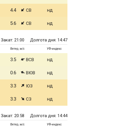
4.4
нд
СВ
5.6
нд
СВ
Закат: 21:00
Долгота дня: 14:47
Ветер, м/с
УФ-индекс
3.5
нд
ВСВ
0.6
нд
ВЮВ
3.3
нд
ЮЗ
3.3
нд
СЗ
Закат: 20:58
Долгота дня: 14:44
Ветер, м/с
УФ-индекс