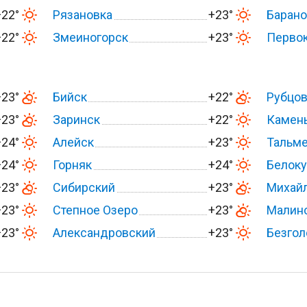
+22°
Рязановка
+23°
Барано
+22°
Змеиногорск
+23°
Перво
+23°
Бийск
+22°
Рубцо
+23°
Заринск
+22°
Камень
+24°
Алейск
+23°
Тальм
+24°
Горняк
+24°
Белоку
+23°
Сибирский
+23°
Михай
+23°
Степное Озеро
+23°
Малин
+23°
Александровский
+23°
Безгол