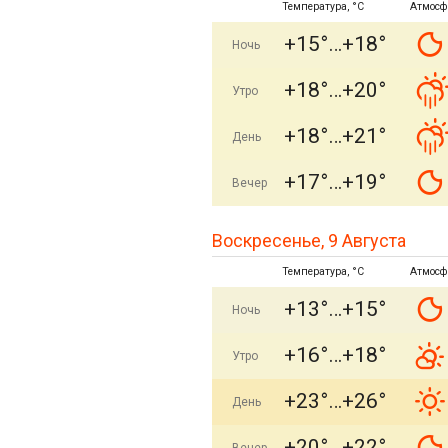
Температура, °C
Атмосф
+15°
+18°
Ночь
+18°
+20°
Утро
+18°
+21°
День
+17°
+19°
Вечер
Воскресенье, 9 Августа
Температура, °C
Атмосф
+13°
+15°
Ночь
+16°
+18°
Утро
+23°
+26°
День
+20°
+22°