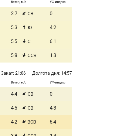
Ветер, м/с
УФ-индекс
2.7
0
СВ
5.3
4.2
Ю
5.5
6.1
С
5.8
1.3
ССВ
Закат: 21:06
Долгота дня: 14:57
Ветер, м/с
УФ-индекс
4.4
0
СВ
4.5
4.3
СВ
4.2
6.4
ВСВ
3.8
1.4