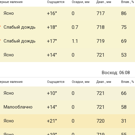
ерные явления
Ощущается
Осадки, мм
Давл., мм
Влаж., %
Ясно
+16°
0
717
86
Слабый дождь
+18°
0.7
718
75
Слабый дождь
+17°
1.1
719
69
Ясно
+14°
0
721
53
Восход: 06:08
ерные явления
Ощущается
Осадки, мм
Давл., мм
Влаж., %
Ясно
+10°
0
721
66
Малооблачно
+14°
0
721
58
Ясно
+21°
0
720
31
Ясно
+19°
0
719
55