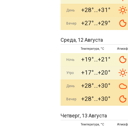
+28°
+31°
День
+27°
+29°
Вечер
Среда, 12 Августа
Температура, °C
Атмосф
+19°
+21°
Ночь
+17°
+20°
Утро
+28°
+30°
День
+28°
+30°
Вечер
Четверг, 13 Августа
Температура, °C
Атмосф