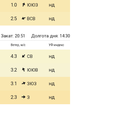
1.0
нд
ЮЮЗ
2.5
нд
ВСВ
Закат: 20:51
Долгота дня: 14:30
Ветер, м/с
УФ-индекс
4.3
нд
СВ
3.2
нд
ЮЮВ
3.1
нд
ЗЮЗ
2.3
нд
З