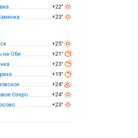
вка
+22°
каменка
+23°
вск
+25°
-на-Оби
+21°
енка
+23°
риха
+19°
ловское
+24°
овое Озеро
+24°
осово
+23°