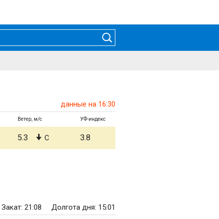
данные на 16:30
Ветер, м/с
УФ-индекс
5.3
3.8
С
Закат: 21:08
Долгота дня: 15:01