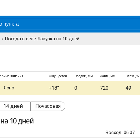
Погода в селе Лазурка на 10 дней
ерные явления
Ощущается
Осадки, мм
Давл., мм
Влаж., %
Ясно
+18°
0
720
49
14 дней
Почасовая
на 10 дней
Восход: 06:07