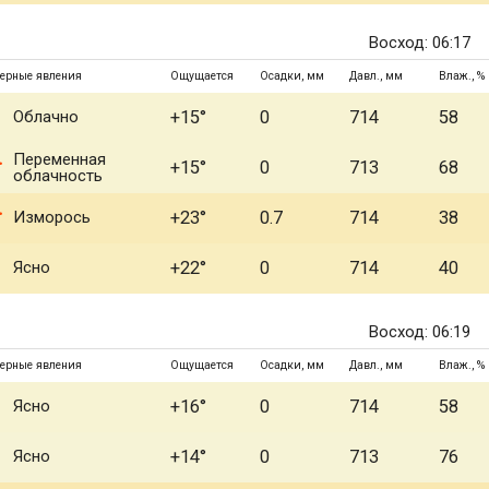
Восход: 06:17
ерные явления
Ощущается
Осадки, мм
Давл., мм
Влаж., %
Облачно
+15°
0
714
58
Переменная
+15°
0
713
68
облачность
Изморось
+23°
0.7
714
38
Ясно
+22°
0
714
40
Восход: 06:19
ерные явления
Ощущается
Осадки, мм
Давл., мм
Влаж., %
Ясно
+16°
0
714
58
Ясно
+14°
0
713
76