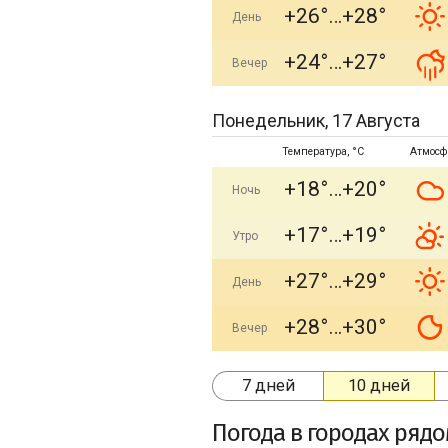
+26°
+28°
День
+24°
+27°
Вечер
Понедельник, 17 Августа
Температура, °C
Атмосф
+18°
+20°
Ночь
+17°
+19°
Утро
+27°
+29°
День
+28°
+30°
Вечер
7 дней
10 дней
Погода в городах ряд