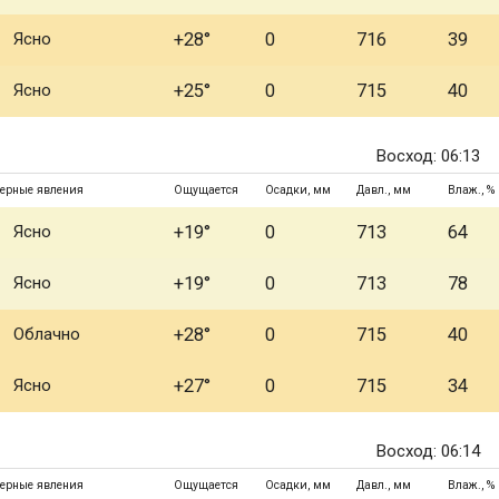
Ясно
+28°
0
716
39
Ясно
+25°
0
715
40
Восход: 06:13
ерные явления
Ощущается
Осадки, мм
Давл., мм
Влаж., %
Ясно
+19°
0
713
64
Ясно
+19°
0
713
78
Облачно
+28°
0
715
40
Ясно
+27°
0
715
34
Восход: 06:14
ерные явления
Ощущается
Осадки, мм
Давл., мм
Влаж., %