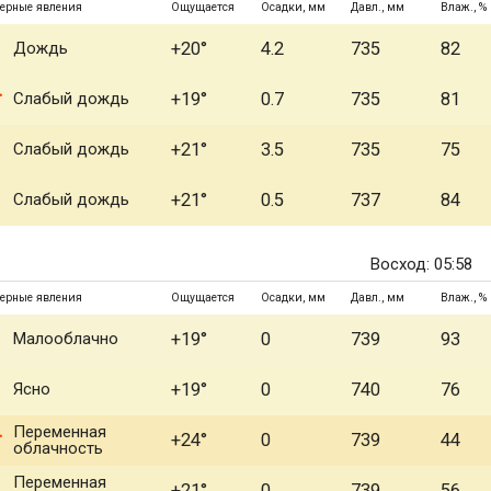
ерные явления
Ощущается
Осадки, мм
Давл., мм
Влаж., %
Дождь
+20°
4.2
735
82
Слабый дождь
+19°
0.7
735
81
Слабый дождь
+21°
3.5
735
75
Слабый дождь
+21°
0.5
737
84
Восход: 05:58
ерные явления
Ощущается
Осадки, мм
Давл., мм
Влаж., %
Малооблачно
+19°
0
739
93
Ясно
+19°
0
740
76
Переменная
+24°
0
739
44
облачность
Переменная
+21°
0
739
56