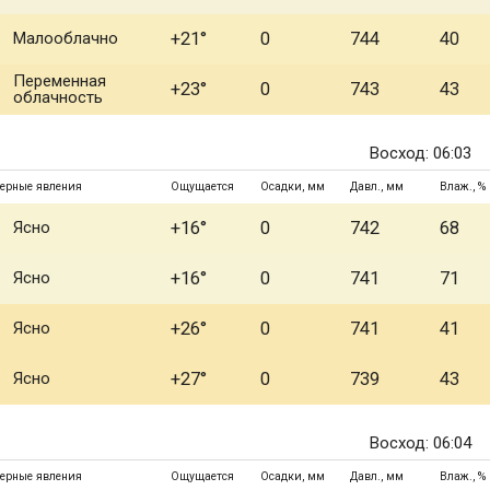
Малооблачно
+21°
0
744
40
Переменная
+23°
0
743
43
облачность
Восход: 06:03
ерные явления
Ощущается
Осадки, мм
Давл., мм
Влаж., %
Ясно
+16°
0
742
68
Ясно
+16°
0
741
71
Ясно
+26°
0
741
41
Ясно
+27°
0
739
43
Восход: 06:04
ерные явления
Ощущается
Осадки, мм
Давл., мм
Влаж., %