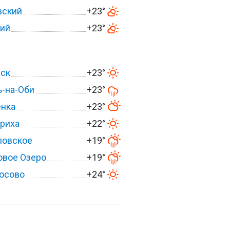
вский
+23°
кий
+23°
вск
+23°
-на-Оби
+23°
енка
+23°
риха
+22°
ловское
+19°
овое Озеро
+19°
осово
+24°