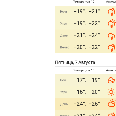
Температура, °C
Атмосф
+19°
+21°
Ночь
+19°
+22°
Утро
+21°
+24°
День
+20°
+22°
Вечер
Пятница, 7 Августа
Температура, °C
Атмосф
+17°
+19°
Ночь
+18°
+20°
Утро
+24°
+26°
День
+21°
+24°