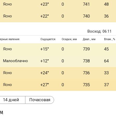
Ясно
+23°
0
741
48
Ясно
+22°
0
740
36
Восход: 06:11
ерные явления
Ощущается
Осадки, мм
Давл., мм
Влаж., %
Ясно
+15°
0
739
45
Малооблачно
+12°
0
738
64
Ясно
+24°
0
736
33
Ясно
+27°
0
735
37
14 дней
Почасовая
ом