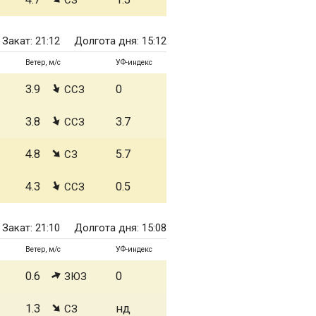
СЗ
Закат: 21:12
Долгота дня: 15:12
Ветер, м/с
УФ-индекс
3.9
0
ССЗ
3.8
3.7
ССЗ
4.8
5.7
СЗ
4.3
0.5
ССЗ
Закат: 21:10
Долгота дня: 15:08
Ветер, м/с
УФ-индекс
0.6
0
ЗЮЗ
1.3
нд
СЗ