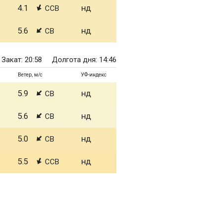
4.1
нд
ССВ
5.6
нд
СВ
Закат: 20:58
Долгота дня: 14:46
Ветер, м/с
УФ-индекс
5.9
нд
СВ
5.6
нд
СВ
5.0
нд
СВ
5.5
нд
ССВ