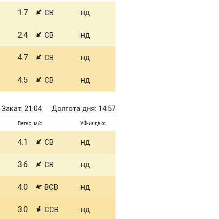
1.7
нд
СВ
2.4
нд
СВ
4.7
нд
СВ
4.5
нд
СВ
Закат: 21:04
Долгота дня: 14:57
Ветер, м/с
УФ-индекс
4.1
нд
СВ
3.6
нд
СВ
4.0
нд
ВСВ
3.0
нд
ССВ