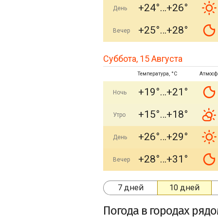
+24°
+26°
День
+25°
+28°
Вечер
Суббота, 15 Августа
Температура, °C
Атмосф
+19°
+21°
Ночь
+15°
+18°
Утро
+26°
+29°
День
+28°
+31°
Вечер
7 дней
10 дней
Погода в городах ряд