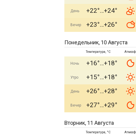
+22°
+24°
День
+23°
+26°
Вечер
Понедельник, 10 Августа
Температура, °C
Атмосф
+16°
+18°
Ночь
+15°
+18°
Утро
+26°
+28°
День
+27°
+29°
Вечер
Вторник, 11 Августа
Температура, °C
Атмосф