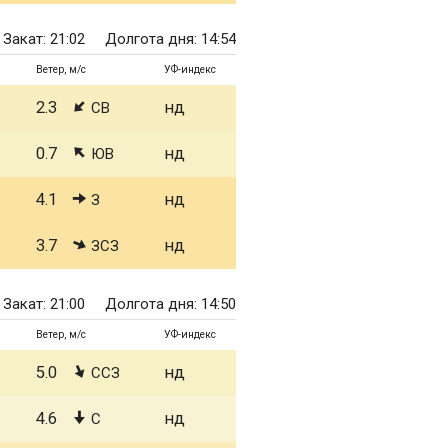
Закат: 21:02
Долгота дня: 14:54
Ветер, м/с
УФ-индекс
2.3
нд
СВ
0.7
нд
ЮВ
4.1
нд
З
3.7
нд
ЗСЗ
Закат: 21:00
Долгота дня: 14:50
Ветер, м/с
УФ-индекс
5.0
нд
ССЗ
4.6
нд
С