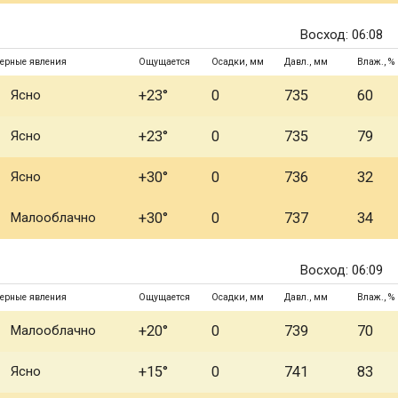
Восход: 06:08
ерные явления
Ощущается
Осадки, мм
Давл., мм
Влаж., %
Ясно
+23°
0
735
60
Ясно
+23°
0
735
79
Ясно
+30°
0
736
32
Малооблачно
+30°
0
737
34
Восход: 06:09
ерные явления
Ощущается
Осадки, мм
Давл., мм
Влаж., %
Малооблачно
+20°
0
739
70
Ясно
+15°
0
741
83