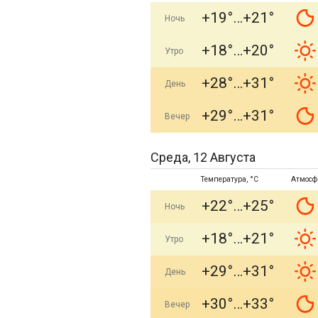
+19°
+21°
Ночь
+18°
+20°
Утро
+28°
+31°
День
+29°
+31°
Вечер
Среда, 12 Августа
Температура, °C
Атмосф
+22°
+25°
Ночь
+18°
+21°
Утро
+29°
+31°
День
+30°
+33°
Вечер