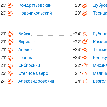
+23°
Кондратьевский
+23°
Дубро
+23°
Новоникольский
+23°
Троиц
+21°
Бийск
+24°
Рубцо
+21°
Заринск
+22°
Камень
+21°
Алейск
+24°
Тальм
+21°
Горняк
+24°
Белоку
+21°
Сибирский
+22°
Михай
+23°
Степное Озеро
+21°
Малин
+24°
Александровский
+24°
Безгол