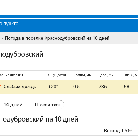
Погода в поселке Краснодубровский на 10 дней
снодубровский
ерные явления
Ощущается
Осадки, мм
Давл., мм
Влаж., %
Слабый дождь
+20°
0.5
736
68
14 дней
Почасовая
снодубровский
на 10 дней
Восход: 05:56