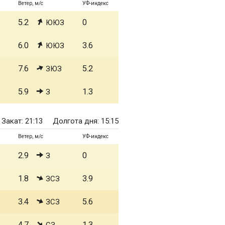
Ветер, м/с
УФ-индекс
5.2
0
ЮЮЗ
6.0
3.6
ЮЮЗ
7.6
5.2
ЗЮЗ
5.9
1.3
З
Закат: 21:13
Долгота дня: 15:15
Ветер, м/с
УФ-индекс
2.9
0
З
1.8
3.9
ЗСЗ
3.4
5.6
ЗСЗ
4.7
1.3