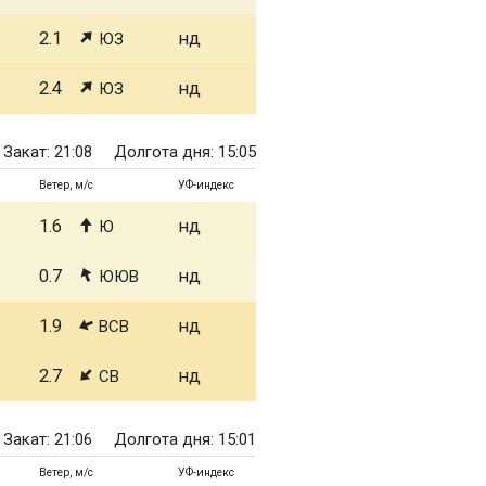
2.1
нд
ЮЗ
2.4
нд
ЮЗ
Закат: 21:08
Долгота дня: 15:05
Ветер, м/с
УФ-индекс
1.6
нд
Ю
0.7
нд
ЮЮВ
1.9
нд
ВСВ
2.7
нд
СВ
Закат: 21:06
Долгота дня: 15:01
Ветер, м/с
УФ-индекс