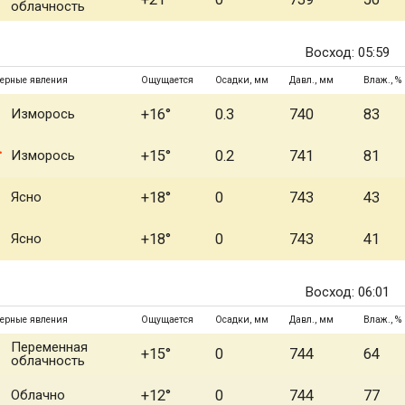
облачность
Восход: 05:59
ерные явления
Ощущается
Осадки, мм
Давл., мм
Влаж., %
Изморось
+16°
0.3
740
83
Изморось
+15°
0.2
741
81
Ясно
+18°
0
743
43
Ясно
+18°
0
743
41
Восход: 06:01
ерные явления
Ощущается
Осадки, мм
Давл., мм
Влаж., %
Переменная
+15°
0
744
64
облачность
Облачно
+12°
0
744
77