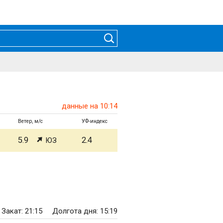
данные на 10:14
Ветер, м/с
УФ-индекс
5.9
2.4
ЮЗ
Закат: 21:15
Долгота дня: 15:19