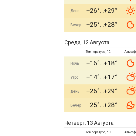
+26°
+29°
День
+25°
+28°
Вечер
Среда, 12 Августа
Температура, °C
Атмосф
+16°
+18°
Ночь
+14°
+17°
Утро
+26°
+29°
День
+25°
+28°
Вечер
Четверг, 13 Августа
Температура, °C
Атмосф