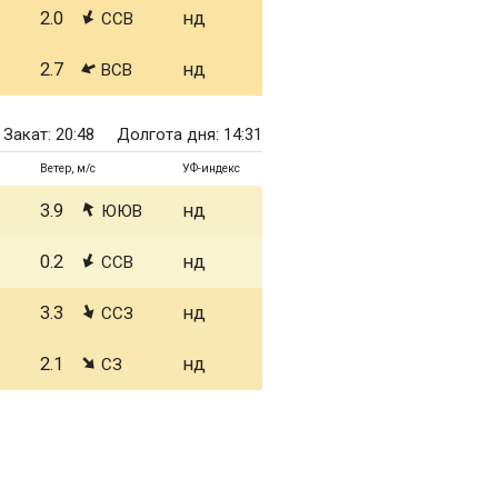
2.0
нд
ССВ
2.7
нд
ВСВ
Закат: 20:48
Долгота дня: 14:31
Ветер, м/с
УФ-индекс
3.9
нд
ЮЮВ
0.2
нд
ССВ
3.3
нд
ССЗ
2.1
нд
СЗ