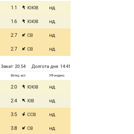
1.1
нд
ЮЮВ
1.6
нд
ЮЮВ
2.7
нд
СВ
2.7
нд
СВ
Закат: 20:54
Долгота дня: 14:41
Ветер, м/с
УФ-индекс
2.0
нд
ЮЮВ
2.4
нд
ЮВ
3.5
нд
ССВ
3.8
нд
СВ