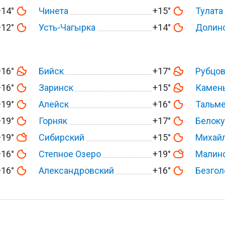
+14°
Чинета
+15°
Тулата
+12°
Усть-Чагырка
+14°
Долин
+16°
Бийск
+17°
Рубцо
+16°
Заринск
+15°
Камень
+19°
Алейск
+16°
Тальм
+19°
Горняк
+17°
Белоку
+19°
Сибирский
+15°
Михай
+16°
Степное Озеро
+19°
Малин
+16°
Александровский
+16°
Безгол