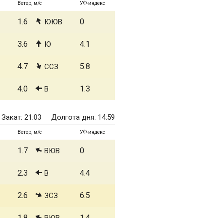
Ветер, м/с
УФ-индекс
1.6
0
ЮЮВ
3.6
4.1
Ю
4.7
5.8
ССЗ
4.0
1.3
В
Закат: 21:03
Долгота дня: 14:59
Ветер, м/с
УФ-индекс
1.7
0
ВЮВ
2.3
4.4
В
2.6
6.5
ЗСЗ
1.8
1.4