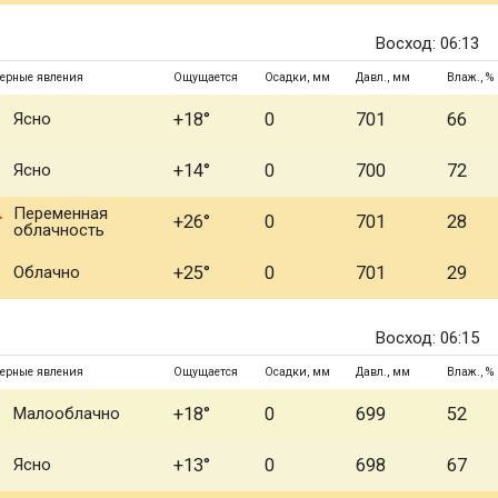
Восход: 06:13
ерные явления
Ощущается
Осадки, мм
Давл., мм
Влаж., %
Ясно
+18°
0
701
66
Ясно
+14°
0
700
72
Переменная
+26°
0
701
28
облачность
Облачно
+25°
0
701
29
Восход: 06:15
ерные явления
Ощущается
Осадки, мм
Давл., мм
Влаж., %
Малооблачно
+18°
0
699
52
Ясно
+13°
0
698
67