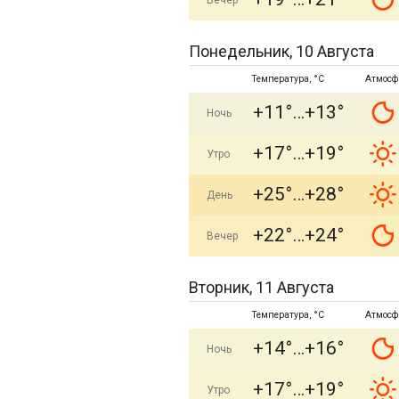
Вечер
Понедельник, 10 Августа
Температура, °C
Атмосф
+11°
+13°
Ночь
+17°
+19°
Утро
+25°
+28°
День
+22°
+24°
Вечер
Вторник, 11 Августа
Температура, °C
Атмосф
+14°
+16°
Ночь
+17°
+19°
Утро