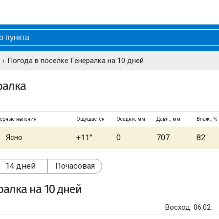
Погода в поселке Генералка на 10 дней
ралка
ерные явления
Ощущается
Осадки, мм
Давл., мм
Влаж., %
Ясно
+11°
0
707
82
14 дней
Почасовая
ралка
на 10 дней
Восход: 06:02