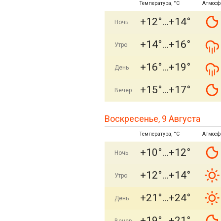
Температура, °C
Атмосф
+12°
+14°
Ночь
+14°
+16°
Утро
+16°
+19°
День
+15°
+17°
Вечер
Воскресенье, 9 Августа
Температура, °C
Атмосф
+10°
+12°
Ночь
+12°
+14°
Утро
+21°
+24°
День
+19°
+21°