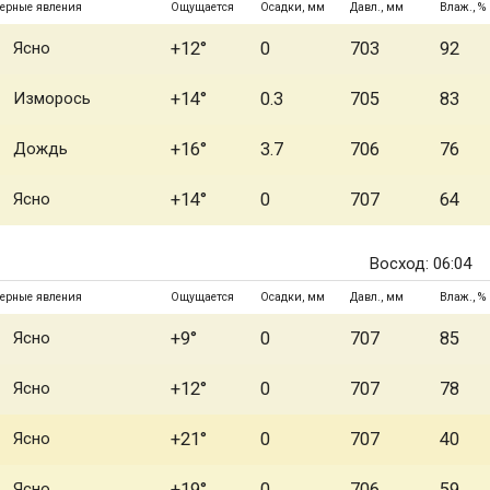
ерные явления
Ощущается
Осадки, мм
Давл., мм
Влаж., %
Ясно
+12°
0
703
92
Изморось
+14°
0.3
705
83
Дождь
+16°
3.7
706
76
Ясно
+14°
0
707
64
Восход: 06:04
ерные явления
Ощущается
Осадки, мм
Давл., мм
Влаж., %
Ясно
+9°
0
707
85
Ясно
+12°
0
707
78
Ясно
+21°
0
707
40
Ясно
+19°
0
706
59