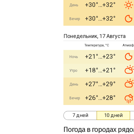
+30°
+32°
День
+30°
+32°
Вечер
Понедельник, 17 Августа
Температура, °C
Атмосф
+21°
+23°
Ночь
+18°
+21°
Утро
+27°
+29°
День
+26°
+28°
Вечер
7 дней
10 дней
Погода в городах ряд