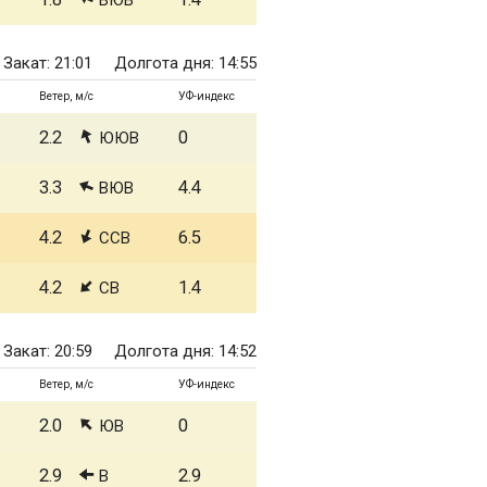
ВЮВ
Закат: 21:01
Долгота дня: 14:55
Ветер, м/с
УФ-индекс
2.2
0
ЮЮВ
3.3
4.4
ВЮВ
4.2
6.5
ССВ
4.2
1.4
СВ
Закат: 20:59
Долгота дня: 14:52
Ветер, м/с
УФ-индекс
2.0
0
ЮВ
2.9
2.9
В