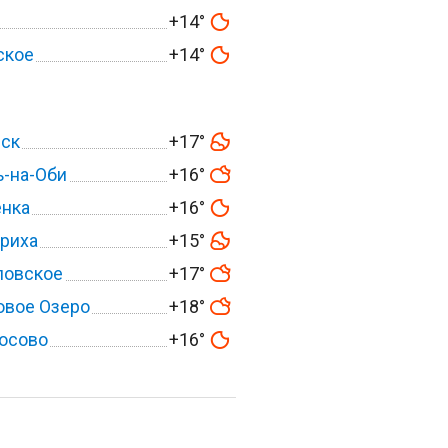
+14°
ское
+14°
вск
+17°
-на-Оби
+16°
енка
+16°
риха
+15°
ловское
+17°
овое Озеро
+18°
осово
+16°