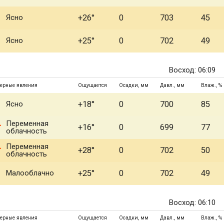
Ясно
+26°
0
703
45
Ясно
+25°
0
702
49
Восход: 06:09
ерные явления
Ощущается
Осадки, мм
Давл., мм
Влаж., %
Ясно
+18°
0
700
85
Переменная
+16°
0
699
77
облачность
Переменная
+28°
0
702
50
облачность
Малооблачно
+25°
0
702
49
Восход: 06:10
ерные явления
Ощущается
Осадки, мм
Давл., мм
Влаж., %