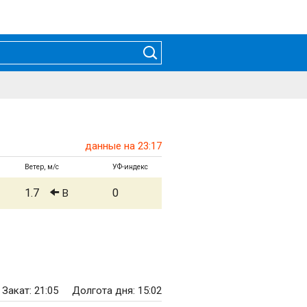
данные на 23:17
Ветер, м/с
УФ-индекс
1.7
0
В
Закат: 21:05
Долгота дня: 15:02