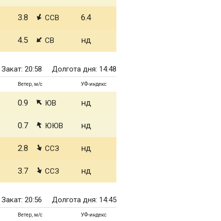
3.8
6.4
ССВ
4.5
нд
СВ
Закат: 20:58
Долгота дня: 14:48
Ветер, м/с
УФ-индекс
0.9
нд
ЮВ
0.7
нд
ЮЮВ
2.8
нд
ССЗ
3.7
нд
ССЗ
Закат: 20:56
Долгота дня: 14:45
Ветер, м/с
УФ-индекс