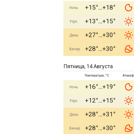
+15°
+18°
Ночь
+13°
+15°
Утро
+27°
+30°
День
+28°
+30°
Вечер
Пятница, 14 Августа
Температура, °C
Атмосф
+16°
+19°
Ночь
+12°
+15°
Утро
+28°
+31°
День
+28°
+30°
Вечер