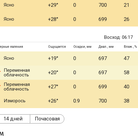
Ясно
+29°
0
700
21
Ясно
+28°
0
699
26
Восход: 06:17
ерные явления
Ощущается
Осадки, мм
Давл., мм
Влаж., %
Ясно
+19°
0
697
47
Переменная
+20°
0
697
58
облачность
Переменная
+27°
0
699
40
облачность
Изморось
+26°
0.9
700
38
14 дней
Почасовая
ом