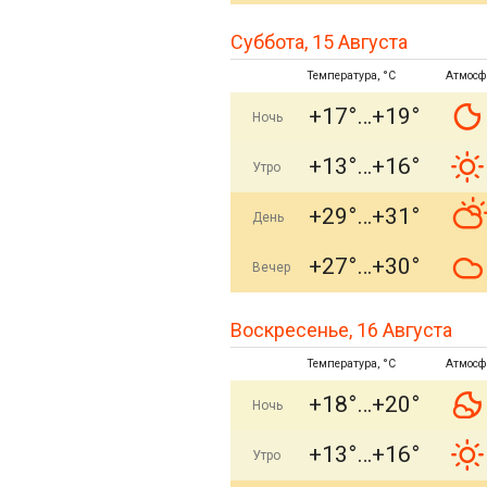
Суббота, 15 Августа
Температура, °C
Атмосф
+17°
+19°
Ночь
+13°
+16°
Утро
+29°
+31°
День
+27°
+30°
Вечер
Воскресенье, 16 Августа
Температура, °C
Атмосф
+18°
+20°
Ночь
+13°
+16°
Утро