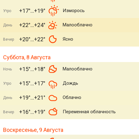
+17°
+19°
Изморось
Утро
+22°
+24°
Малооблачно
День
+20°
+22°
Ясно
Вечер
Суббота, 8 Августа
+15°
+18°
Малооблачно
Ночь
+15°
+17°
Дождь
Утро
+19°
+21°
Облачно
День
+16°
+19°
Переменная облачность
Вечер
Воскресенье, 9 Августа