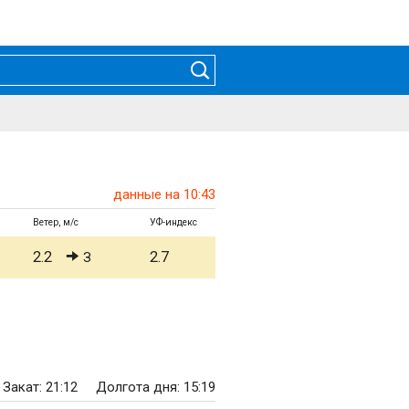
данные на 10:43
Ветер, м/с
УФ-индекс
2.2
2.7
З
Закат: 21:12
Долгота дня: 15:19