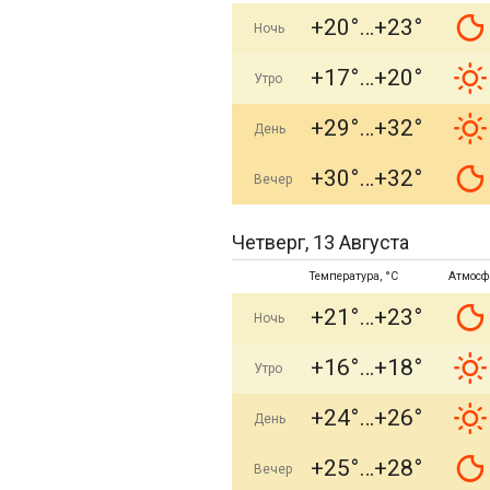
+20°
+23°
Ночь
+17°
+20°
Утро
+29°
+32°
День
+30°
+32°
Вечер
Четверг, 13 Августа
Температура, °C
Атмосф
+21°
+23°
Ночь
+16°
+18°
Утро
+24°
+26°
День
+25°
+28°
Вечер