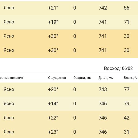
Ясно
+21°
0
742
56
Ясно
+19°
0
741
71
Ясно
+30°
0
741
30
Ясно
+30°
0
741
30
Восход: 06:02
ерные явления
Ощущается
Осадки, мм
Давл., мм
Влаж., %
Ясно
+20°
0
743
77
Ясно
+14°
0
746
79
Ясно
+22°
0
746
42
Ясно
+23°
0
746
31