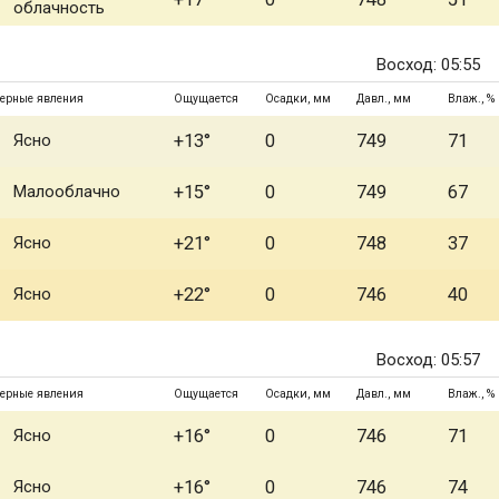
облачность
Восход: 05:55
ерные явления
Ощущается
Осадки, мм
Давл., мм
Влаж., %
Ясно
+13°
0
749
71
Малооблачно
+15°
0
749
67
Ясно
+21°
0
748
37
Ясно
+22°
0
746
40
Восход: 05:57
ерные явления
Ощущается
Осадки, мм
Давл., мм
Влаж., %
Ясно
+16°
0
746
71
Ясно
+16°
0
746
74