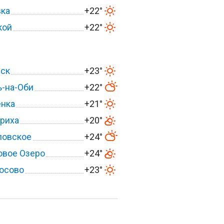
вка
+22°
кой
+22°
вск
+23°
-на-Оби
+22°
енка
+21°
риха
+20°
ловское
+24°
овое Озеро
+24°
осово
+23°