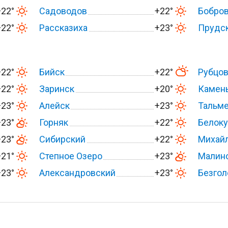
+22°
Садоводов
+22°
Бобро
+22°
Рассказиха
+23°
Прудс
+22°
Бийск
+22°
Рубцо
+22°
Заринск
+20°
Камень
+23°
Алейск
+23°
Тальм
+23°
Горняк
+22°
Белоку
+23°
Сибирский
+22°
Михай
+21°
Степное Озеро
+23°
Малин
+23°
Александровский
+23°
Безгол