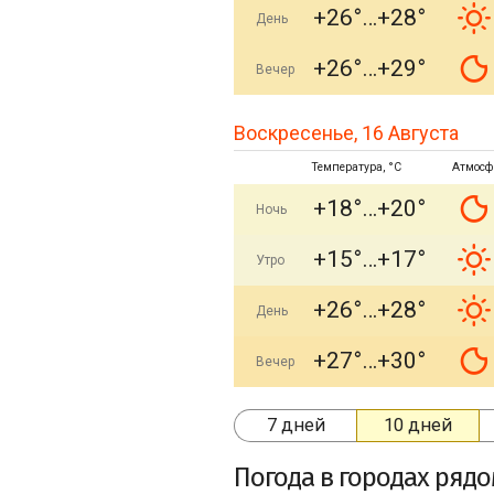
+26°
+28°
День
+26°
+29°
Вечер
Воскресенье, 16 Августа
Температура, °C
Атмосф
+18°
+20°
Ночь
+15°
+17°
Утро
+26°
+28°
День
+27°
+30°
Вечер
7 дней
10 дней
Погода в городах ряд