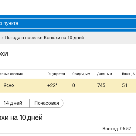
Погода в поселке Конюхи на 10 дней
юхи
ерные явления
Ощущается
Осадки, мм
Давл., мм
Влаж., %
Ясно
+22°
0
745
51
14 дней
Почасовая
юхи
на 10 дней
Восход: 05:52