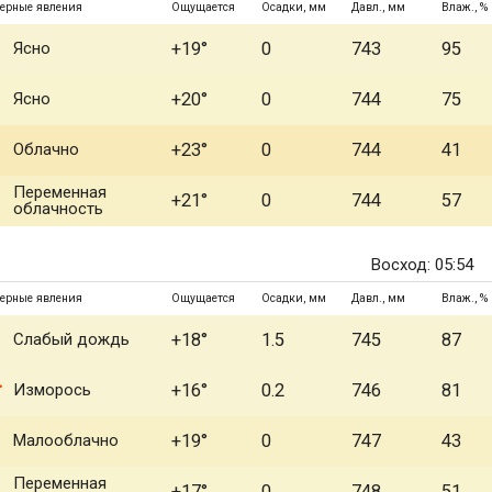
ерные явления
Ощущается
Осадки, мм
Давл., мм
Влаж., %
Ясно
+19°
0
743
95
Ясно
+20°
0
744
75
Облачно
+23°
0
744
41
Переменная
+21°
0
744
57
облачность
Восход: 05:54
ерные явления
Ощущается
Осадки, мм
Давл., мм
Влаж., %
Слабый дождь
+18°
1.5
745
87
Изморось
+16°
0.2
746
81
Малооблачно
+19°
0
747
43
Переменная
+17°
0
748
51