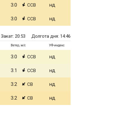
3.0
нд
ССВ
3.0
нд
ССВ
Закат: 20:53
Долгота дня: 14:46
Ветер, м/с
УФ-индекс
3.0
нд
ССВ
3.1
нд
ССВ
3.2
нд
СВ
3.2
нд
СВ