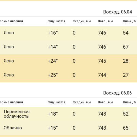
Восход: 06:04
ерные явления
Ощущается
Осадки, мм
Давл., мм
Влаж., %
Ясно
+16°
0
746
54
Ясно
+14°
0
746
67
Ясно
+24°
0
745
28
Ясно
+25°
0
744
27
Восход: 06:06
ерные явления
Ощущается
Осадки, мм
Давл., мм
Влаж., %
Переменная
+18°
0
743
52
облачность
Облачно
+15°
0
743
65