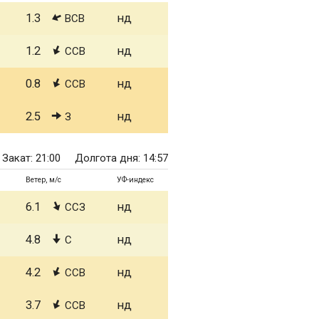
1.3
нд
ВСВ
1.2
нд
ССВ
0.8
нд
ССВ
2.5
нд
З
Закат: 21:00
Долгота дня: 14:57
Ветер, м/с
УФ-индекс
6.1
нд
ССЗ
4.8
нд
С
4.2
нд
ССВ
3.7
нд
ССВ