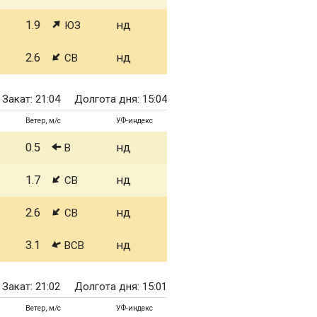
1.9
нд
ЮЗ
2.6
нд
СВ
Закат: 21:04
Долгота дня: 15:04
Ветер, м/с
УФ-индекс
0.5
нд
В
1.7
нд
СВ
2.6
нд
СВ
3.1
нд
ВСВ
Закат: 21:02
Долгота дня: 15:01
Ветер, м/с
УФ-индекс