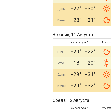
+27°
+30°
День
+28°
+31°
Вечер
Вторник, 11 Августа
Температура, °C
Атмосф
+20°
+22°
Ночь
+18°
+20°
Утро
+29°
+31°
День
+29°
+32°
Вечер
Среда, 12 Августа
Температура, °C
Атмосф