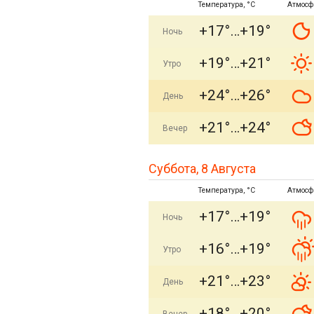
Температура, °C
Атмосф
+17°
+19°
Ночь
+19°
+21°
Утро
+24°
+26°
День
+21°
+24°
Вечер
Суббота, 8 Августа
Температура, °C
Атмосф
+17°
+19°
Ночь
+16°
+19°
Утро
+21°
+23°
День
+18°
+20°