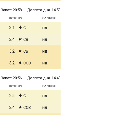
Закат: 20:58
Долгота дня: 14:53
Ветер, м/с
УФ-индекс
3.1
нд
С
2.4
нд
СВ
3.2
нд
СВ
3.2
нд
ССВ
Закат: 20:56
Долгота дня: 14:49
Ветер, м/с
УФ-индекс
2.5
нд
С
2.4
нд
ССВ