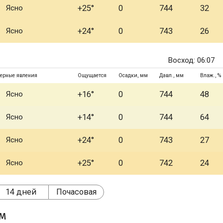
Ясно
+25°
0
744
32
Ясно
+24°
0
743
26
Восход: 06:07
ерные явления
Ощущается
Осадки, мм
Давл., мм
Влаж., %
Ясно
+16°
0
744
48
Ясно
+14°
0
744
64
Ясно
+24°
0
743
27
Ясно
+25°
0
742
24
14 дней
Почасовая
ом