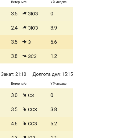
Ветер, м/с
УФ-индекс
3.5
0
ЗЮЗ
2.4
3.9
ЗЮЗ
3.5
5.6
З
3.8
1.2
ЗСЗ
Закат: 21:10
Долгота дня: 15:15
Ветер, м/с
УФ-индекс
3.0
0
СЗ
3.5
3.8
ССЗ
4.6
5.2
ССЗ
4.3
1.1