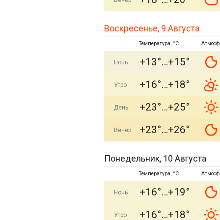
Вечер
Воскресенье, 9 Августа
Температура, °C
Атмосф
+13°
+15°
Ночь
+16°
+18°
Утро
+23°
+25°
День
+23°
+26°
Вечер
Понедельник, 10 Августа
Температура, °C
Атмосф
+16°
+19°
Ночь
+16°
+18°
Утро