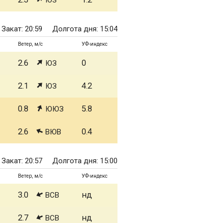
ЮЗ
Закат: 20:59
Долгота дня: 15:04
Ветер, м/с
УФ-индекс
2.6
0
ЮЗ
2.1
4.2
ЮЗ
0.8
5.8
ЮЮЗ
2.6
0.4
ВЮВ
Закат: 20:57
Долгота дня: 15:00
Ветер, м/с
УФ-индекс
3.0
нд
ВСВ
2.7
нд
ВСВ