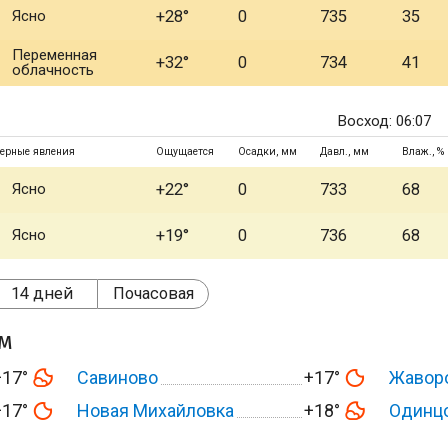
Ясно
+28°
0
735
35
Переменная
+32°
0
734
41
облачность
Восход: 06:07
ерные явления
Ощущается
Осадки, мм
Давл., мм
Влаж., %
Ясно
+22°
0
733
68
Ясно
+19°
0
736
68
14 дней
Почасовая
ом
+17°
Савиново
+17°
Жавор
+17°
Новая Михайловка
+18°
Одинц