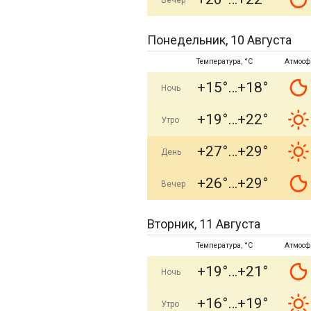
Вечер
Понедельник, 10 Августа
Температура, °C
Атмосф
+15°
+18°
Ночь
+19°
+22°
Утро
+27°
+29°
День
+26°
+29°
Вечер
Вторник, 11 Августа
Температура, °C
Атмосф
+19°
+21°
Ночь
+16°
+19°
Утро