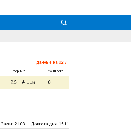
данные на 02:31
Ветер, м/с
УФ-индекс
2.5
0
ССВ
Закат: 21:03
Долгота дня: 15:11