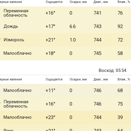
ерные явления
Ощущается
Осадки, мм
Давл., мм
Влаж., %
Переменная
+16°
0
741
76
облачность
Дождь
+17°
6.6
743
92
Изморось
+21°
1.0
744
72
Малооблачно
+18°
0
745
58
Восход: 05:54
ерные явления
Ощущается
Осадки, мм
Давл., мм
Влаж., %
Малооблачно
+11°
0
746
68
Переменная
+16°
0
746
75
облачность
Малооблачно
+23°
0
744
39
Ясно
+21°
0
743
64