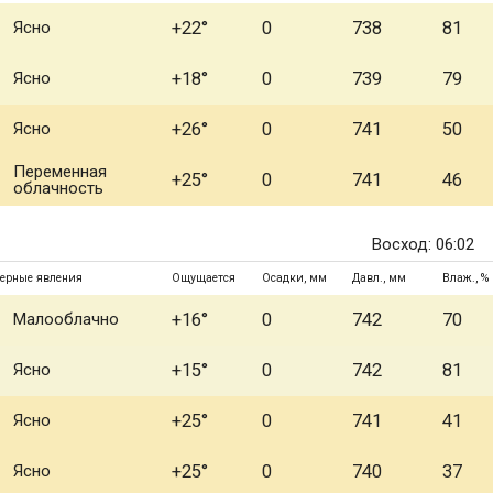
Ясно
+22°
0
738
81
Ясно
+18°
0
739
79
Ясно
+26°
0
741
50
Переменная
+25°
0
741
46
облачность
Восход: 06:02
ерные явления
Ощущается
Осадки, мм
Давл., мм
Влаж., %
Малооблачно
+16°
0
742
70
Ясно
+15°
0
742
81
Ясно
+25°
0
741
41
Ясно
+25°
0
740
37