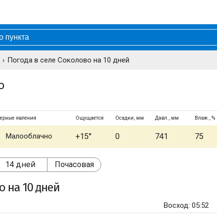
Погода в селе Соколово на 10 дней
о
ерные явления
Ощущается
Осадки, мм
Давл., мм
Влаж., %
Малооблачно
+15°
0
741
75
14 дней
Почасовая
о
на 10 дней
Восход: 05:52