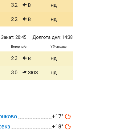
3.2
нд
В
2.2
нд
В
Закат: 20:45
Долгота дня: 14:38
Ветер, м/с
УФ-индекс
2.3
нд
В
3.0
нд
ЗЮЗ
онково
+17°
овка
+18°