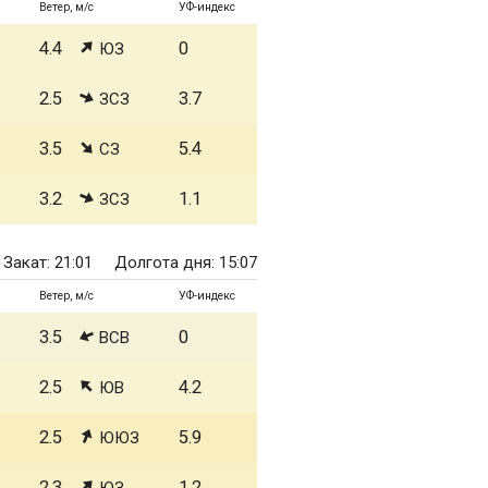
Ветер, м/с
УФ-индекс
4.4
0
ЮЗ
2.5
3.7
ЗСЗ
3.5
5.4
СЗ
3.2
1.1
ЗСЗ
Закат: 21:01
Долгота дня: 15:07
Ветер, м/с
УФ-индекс
3.5
0
ВСВ
2.5
4.2
ЮВ
2.5
5.9
ЮЮЗ
2.3
1.2