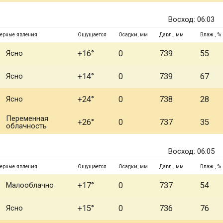
Восход: 06:03
ерные явления
Ощущается
Осадки, мм
Давл., мм
Влаж., %
Ясно
+16°
0
739
55
Ясно
+14°
0
739
67
Ясно
+24°
0
738
28
Переменная
+26°
0
737
35
облачность
Восход: 06:05
ерные явления
Ощущается
Осадки, мм
Давл., мм
Влаж., %
Малооблачно
+17°
0
737
54
Ясно
+15°
0
736
76