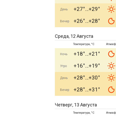
+27°
+29°
День
+26°
+28°
Вечер
Среда, 12 Августа
Температура, °C
Атмосф
+18°
+21°
Ночь
+16°
+19°
Утро
+28°
+30°
День
+28°
+31°
Вечер
Четверг, 13 Августа
Температура, °C
Атмосф