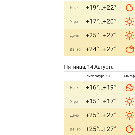
+19°
+22°
Ночь
+17°
+20°
Утро
+25°
+27°
День
+24°
+27°
Вечер
Пятница, 14 Августа
Температура, °C
Атмосф
+16°
+19°
Ночь
+15°
+17°
Утро
+25°
+27°
День
+25°
+27°
Вечер