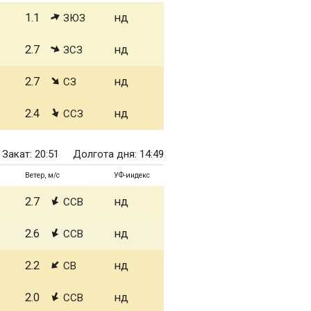
1.1
нд
ЗЮЗ
2.7
нд
ЗСЗ
2.7
нд
СЗ
2.4
нд
ССЗ
Закат: 20:51
Долгота дня: 14:49
Ветер, м/с
УФ-индекс
2.7
нд
ССВ
2.6
нд
ССВ
2.2
нд
СВ
2.0
нд
ССВ