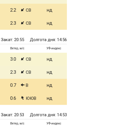
2.2
нд
СВ
2.3
нд
СВ
Закат: 20:55
Долгота дня: 14:56
Ветер, м/с
УФ-индекс
3.0
нд
СВ
2.3
нд
СВ
0.7
нд
В
0.6
нд
ЮЮВ
Закат: 20:53
Долгота дня: 14:53
Ветер, м/с
УФ-индекс