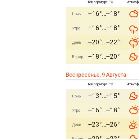
Температура, °C
Атмосф
+16°
+18°
Ночь
+16°
+18°
Утро
+20°
+22°
День
+18°
+20°
Вечер
Воскресенье, 9 Августа
Температура, °C
Атмосф
+13°
+15°
Ночь
+16°
+18°
Утро
+23°
+26°
День
+20°
+22°