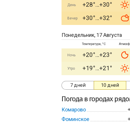
+28°
+30°
День
+30°
+32°
Вечер
Понедельник, 17 Августа
Температура, °C
Атмосф
+20°
+23°
Ночь
+19°
+21°
Утро
7 дней
10 дней
Погода в городах ряд
Комарово
Фоминское