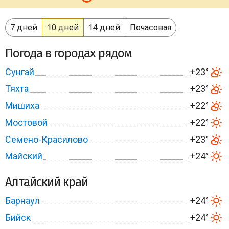
7 дней
10 дней
14 дней
Почасовая
Погода в городах рядом
Сунгай
+23°
Тяхта
+23°
Мишиха
+22°
Мостовой
+22°
Семено-Красилово
+23°
Майский
+24°
Алтайский край
Барнаул
+24°
Бийск
+24°