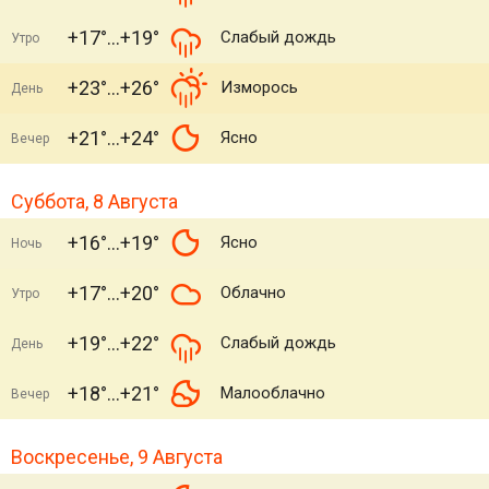
+17°
+19°
Слабый дождь
Утро
+23°
+26°
Изморось
День
+21°
+24°
Ясно
Вечер
Суббота, 8 Августа
+16°
+19°
Ясно
Ночь
+17°
+20°
Облачно
Утро
+19°
+22°
Слабый дождь
День
+18°
+21°
Малооблачно
Вечер
Воскресенье, 9 Августа