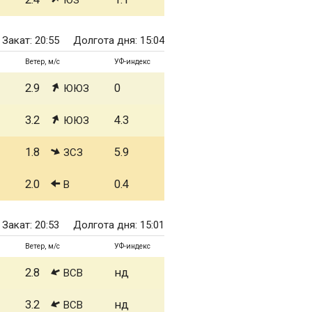
ЮЗ
Закат: 20:55
Долгота дня: 15:04
Ветер, м/с
УФ-индекс
2.9
0
ЮЮЗ
3.2
4.3
ЮЮЗ
1.8
5.9
ЗСЗ
2.0
0.4
В
Закат: 20:53
Долгота дня: 15:01
Ветер, м/с
УФ-индекс
2.8
нд
ВСВ
3.2
нд
ВСВ