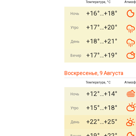
Температура, °C
Атмосф
+16°
+18°
Ночь
+17°
+20°
Утро
+18°
+21°
День
+17°
+19°
Вечер
Воскресенье, 9 Августа
Температура, °C
Атмосф
+12°
+14°
Ночь
+15°
+18°
Утро
+22°
+25°
День
+19°
+22°