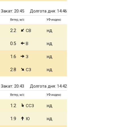
Закат: 20:45
Долгота дня: 14:46
Ветер, м/с
УФ-индекс
2.2
нд
СВ
0.5
нд
В
1.6
нд
З
2.8
нд
СЗ
Закат: 20:43
Долгота дня: 14:42
Ветер, м/с
УФ-индекс
1.2
нд
ССЗ
1.9
нд
Ю