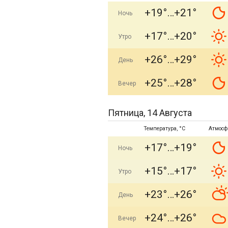
+19°
+21°
Ночь
+17°
+20°
Утро
+26°
+29°
День
+25°
+28°
Вечер
Пятница, 14 Августа
Температура, °C
Атмосф
+17°
+19°
Ночь
+15°
+17°
Утро
+23°
+26°
День
+24°
+26°
Вечер