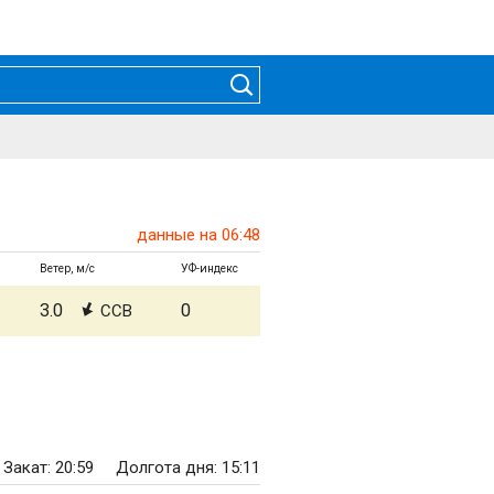
данные на 06:48
Ветер, м/с
УФ-индекс
3.0
0
ССВ
Закат: 20:59
Долгота дня: 15:11