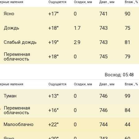
ерные явления
Ощущается
Осадки, мм
Давл., мм
Влаж., %
Ясно
+17°
0
741
90
Дождь
+18°
1.7
743
75
Слабый дождь
+19°
2.9
743
81
Переменная
+18°
0
745
79
облачность
Восход: 05:48
ерные явления
Ощущается
Осадки, мм
Давл., мм
Влаж., %
Туман
+13°
0
746
99
Переменная
+16°
0
746
84
облачность
Малооблачно
+22°
0
744
44
Ясно
+20°
0
743
60