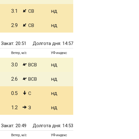
3.1
нд
СВ
2.9
нд
СВ
Закат: 20:51
Долгота дня: 14:57
Ветер, м/с
УФ-индекс
3.0
нд
ВСВ
2.6
нд
ВСВ
0.5
нд
С
1.2
нд
З
Закат: 20:49
Долгота дня: 14:53
Ветер, м/с
УФ-индекс