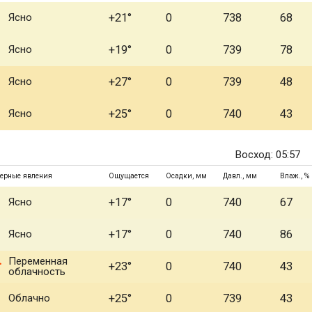
Ясно
+21°
0
738
68
Ясно
+19°
0
739
78
Ясно
+27°
0
739
48
Ясно
+25°
0
740
43
Восход: 05:57
ерные явления
Ощущается
Осадки, мм
Давл., мм
Влаж., %
Ясно
+17°
0
740
67
Ясно
+17°
0
740
86
Переменная
+23°
0
740
43
облачность
Облачно
+25°
0
739
43