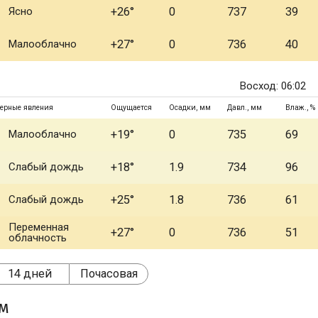
Ясно
+26°
0
737
39
Малооблачно
+27°
0
736
40
Восход: 06:02
ерные явления
Ощущается
Осадки, мм
Давл., мм
Влаж., %
Малооблачно
+19°
0
735
69
Слабый дождь
+18°
1.9
734
96
Слабый дождь
+25°
1.8
736
61
Переменная
+27°
0
736
51
облачность
14 дней
Почасовая
ом