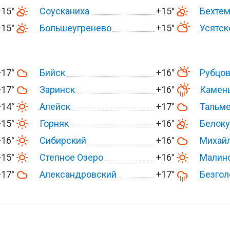
+15°
Соусканиха
+15°
Бехтем
+15°
Большеугренево
+15°
Усятск
+17°
Бийск
+16°
Рубцо
+17°
Заринск
+16°
Камень
+14°
Алейск
+17°
Тальм
+15°
Горняк
+16°
Белоку
+16°
Сибирский
+16°
Михай
+15°
Степное Озеро
+16°
Малин
+17°
Александровский
+17°
Безгол