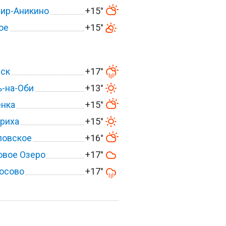
ир-Аникино
+15°
ое
+15°
вск
+17°
-на-Оби
+13°
енка
+15°
риха
+15°
ловское
+16°
овое Озеро
+17°
осово
+17°