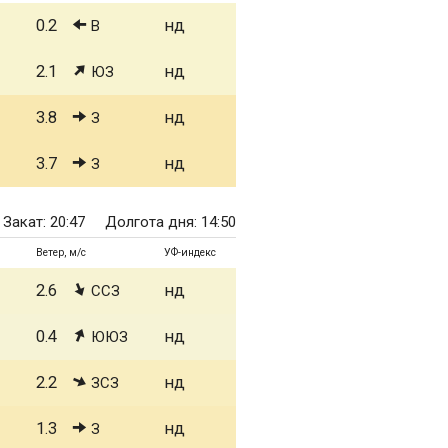
0.2
нд
В
2.1
нд
ЮЗ
3.8
нд
З
3.7
нд
З
Закат: 20:47
Долгота дня: 14:50
Ветер, м/с
УФ-индекс
2.6
нд
ССЗ
0.4
нд
ЮЮЗ
2.2
нд
ЗСЗ
1.3
нд
З