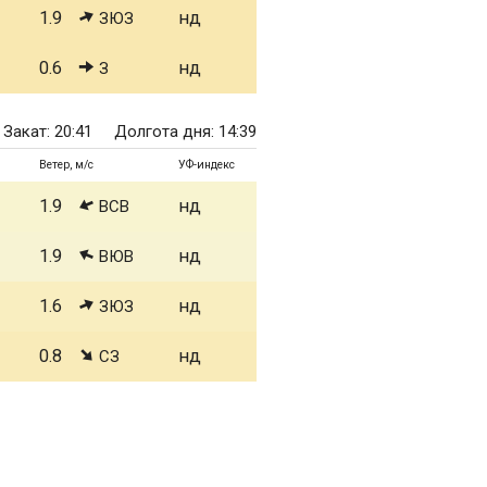
1.9
нд
ЗЮЗ
0.6
нд
З
Закат: 20:41
Долгота дня: 14:39
Ветер, м/с
УФ-индекс
1.9
нд
ВСВ
1.9
нд
ВЮВ
1.6
нд
ЗЮЗ
0.8
нд
СЗ