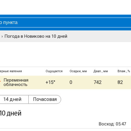
Погода в Новиково на 10 дней
ерные явления
Ощущается
Осадки, мм
Давл., мм
Влаж., %
Переменная
+15°
0
742
82
облачность
14 дней
Почасовая
10 дней
Восход: 05:47