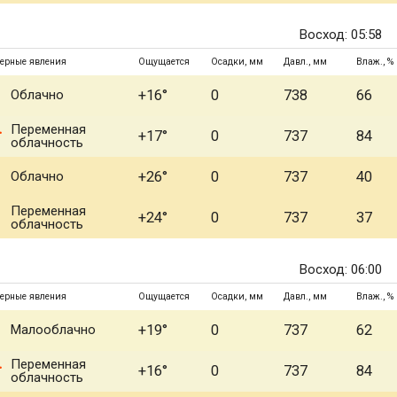
Восход: 05:58
ерные явления
Ощущается
Осадки, мм
Давл., мм
Влаж., %
Облачно
+16°
0
738
66
Переменная
+17°
0
737
84
облачность
Облачно
+26°
0
737
40
Переменная
+24°
0
737
37
облачность
Восход: 06:00
ерные явления
Ощущается
Осадки, мм
Давл., мм
Влаж., %
Малооблачно
+19°
0
737
62
Переменная
+16°
0
737
84
облачность