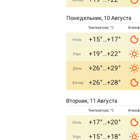
Вечер
Понедельник, 10 Августа
Температура, °C
Атмосф
+15°
+17°
Ночь
+19°
+22°
Утро
+26°
+29°
День
+26°
+28°
Вечер
Вторник, 11 Августа
Температура, °C
Атмосф
+17°
+20°
Ночь
+15°
+18°
Утро