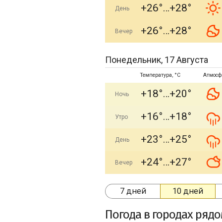
+26°
+28°
День
+26°
+28°
Вечер
Понедельник, 17 Августа
Температура, °C
Атмосф
+18°
+20°
Ночь
+16°
+18°
Утро
+23°
+25°
День
+24°
+27°
Вечер
7 дней
10 дней
Погода в городах ряд