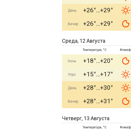
+26°
+29°
День
+26°
+29°
Вечер
Среда, 12 Августа
Температура, °C
Атмосф
+18°
+20°
Ночь
+15°
+17°
Утро
+28°
+30°
День
+28°
+31°
Вечер
Четверг, 13 Августа
Температура, °C
Атмосф