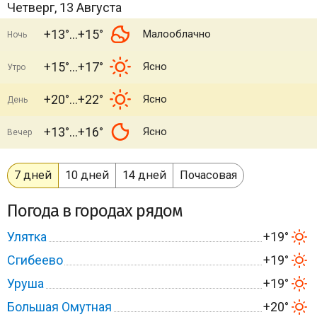
Четверг, 13 Августа
+13°
+15°
Малооблачно
Ночь
+15°
+17°
Ясно
Утро
+20°
+22°
Ясно
День
+13°
+16°
Ясно
Вечер
7 дней
10 дней
14 дней
Почасовая
Погода в городах рядом
Улятка
+19°
Сгибеево
+19°
Уруша
+19°
Большая Омутная
+20°