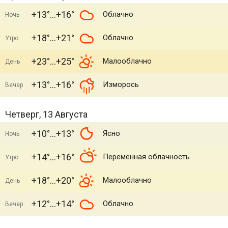
+13°
+16°
Облачно
Ночь
+18°
+21°
Облачно
Утро
+23°
+25°
Малооблачно
День
+13°
+16°
Изморось
Вечер
Четверг, 13 Августа
+10°
+13°
Ясно
Ночь
+14°
+16°
Переменная облачность
Утро
+18°
+20°
Малооблачно
День
+12°
+14°
Облачно
Вечер