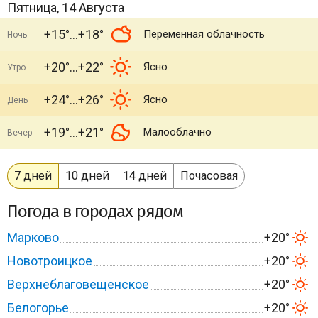
Пятница, 14 Августа
+15°
+18°
Переменная облачность
Ночь
+20°
+22°
Ясно
Утро
+24°
+26°
Ясно
День
+19°
+21°
Малооблачно
Вечер
7 дней
10 дней
14 дней
Почасовая
Погода в городах рядом
Марково
+20°
Новотроицкое
+20°
Верхнеблаговещенское
+20°
Белогорье
+20°