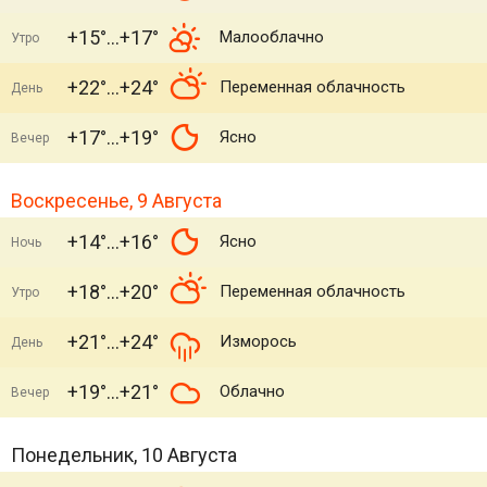
+15°
+17°
Малооблачно
Утро
+22°
+24°
Переменная облачность
День
+17°
+19°
Ясно
Вечер
Воскресенье, 9 Августа
+14°
+16°
Ясно
Ночь
+18°
+20°
Переменная облачность
Утро
+21°
+24°
Изморось
День
+19°
+21°
Облачно
Вечер
Понедельник, 10 Августа