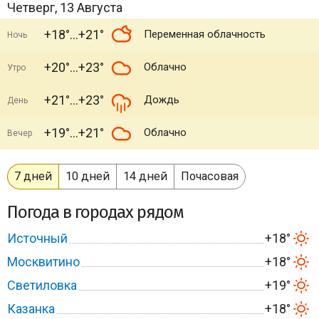
Четверг, 13 Августа
+18°
+21°
Переменная облачность
Ночь
+20°
+23°
Облачно
Утро
+21°
+23°
Дождь
День
+19°
+21°
Облачно
Вечер
7 дней
10 дней
14 дней
Почасовая
Погода в городах рядом
Источный
+18°
Москвитино
+18°
Светиловка
+19°
Казанка
+18°