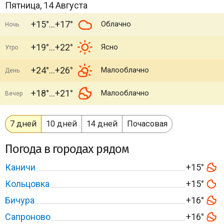
Пятница, 14 Августа
+15°
+17°
Облачно
Ночь
+19°
+22°
Ясно
Утро
+24°
+26°
Малооблачно
День
+18°
+21°
Малооблачно
Вечер
7 дней
10 дней
14 дней
Почасовая
Погода в городах рядом
Каничи
+15°
Кольцовка
+15°
Бичура
+16°
Сапроново
+16°