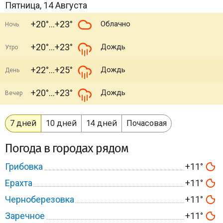
Пятница, 14 Августа
+20°
+23°
Облачно
Ночь
+20°
+23°
Дождь
Утро
+22°
+25°
Дождь
День
+20°
+23°
Дождь
Вечер
7 дней
10 дней
14 дней
Почасовая
Погода в городах рядом
Грибовка
+11°
Ерахта
+11°
Черноберезовка
+11°
Заречное
+11°