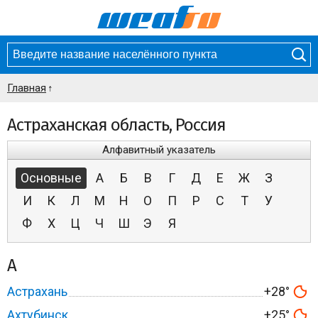
Главная
Астраханская область, Россия
Алфавитный указатель
Основные
А
Б
В
Г
Д
Е
Ж
З
И
К
Л
М
Н
О
П
Р
С
Т
У
Ф
Х
Ц
Ч
Ш
Э
Я
А
Астрахань
+28°
Ахтубинск
+25°