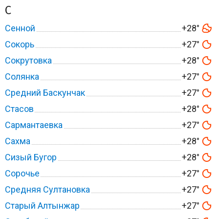
С
Сенной
+28°
Сокорь
+27°
Сокрутовка
+28°
Солянка
+27°
Средний Баскунчак
+27°
Стасов
+28°
Сармантаевка
+27°
Сахма
+28°
Сизый Бугор
+28°
Сорочье
+27°
Средняя Султановка
+27°
Старый Алтынжар
+27°