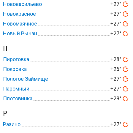
Нововасильево
+27°
Новокрасное
+27°
Новомаячное
+27°
Новый Рычан
+27°
П
Пироговка
+28°
Покровка
+26°
Пологое Займище
+27°
Паромный
+27°
Плотовинка
+28°
Р
Разино
+27°