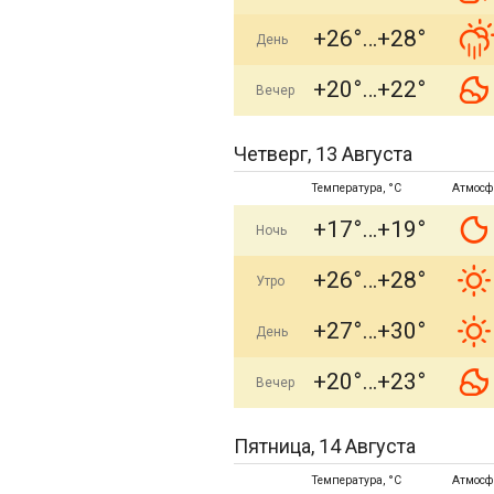
+26°
+28°
День
+20°
+22°
Вечер
Четверг, 13 Августа
Температура, °C
Атмосф
+17°
+19°
Ночь
+26°
+28°
Утро
+27°
+30°
День
+20°
+23°
Вечер
Пятница, 14 Августа
Температура, °C
Атмосф