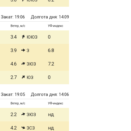
ЮЮЗ
Закат: 19:06
Долгота дня: 14:09
Ветер, м/с
УФ-индекс
3.4
0
ЮЮЗ
3.9
6.8
З
4.6
7.2
ЗЮЗ
2.7
0
ЮЗ
Закат: 19:05
Долгота дня: 14:06
Ветер, м/с
УФ-индекс
2.2
нд
ЗЮЗ
4.2
нд
ЗСЗ