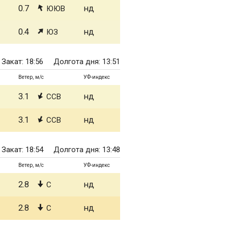
0.7
нд
ЮЮВ
0.4
нд
ЮЗ
Закат: 18:56
Долгота дня: 13:51
Ветер, м/с
УФ-индекс
3.1
нд
ССВ
3.1
нд
ССВ
Закат: 18:54
Долгота дня: 13:48
Ветер, м/с
УФ-индекс
2.8
нд
С
2.8
нд
С