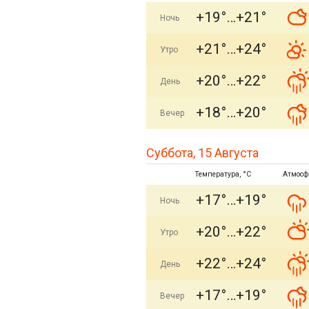
+19°
+21°
Ночь
+21°
+24°
Утро
+20°
+22°
День
+18°
+20°
Вечер
Суббота, 15 Августа
Температура, °C
Атмосф
+17°
+19°
Ночь
+20°
+22°
Утро
+22°
+24°
День
+17°
+19°
Вечер