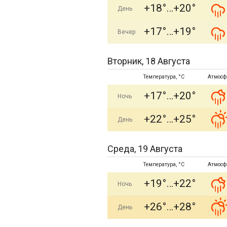
+18°
+20°
День
+17°
+19°
Вечер
Вторник, 18 Августа
Температура, °C
Атмосф
+17°
+20°
Ночь
+22°
+25°
День
Среда, 19 Августа
Температура, °C
Атмосф
+19°
+22°
Ночь
+26°
+28°
День