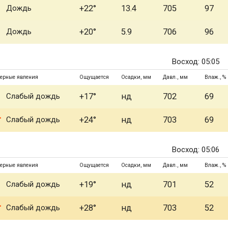
Дождь
+22°
13.4
705
97
Дождь
+20°
5.9
706
96
Восход: 05:05
ерные явления
Ощущается
Осадки, мм
Давл., мм
Влаж., %
Слабый дождь
+17°
нд
702
69
Слабый дождь
+24°
нд
703
69
Восход: 05:06
ерные явления
Ощущается
Осадки, мм
Давл., мм
Влаж., %
Слабый дождь
+19°
нд
701
52
Слабый дождь
+28°
нд
703
52