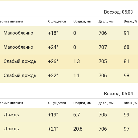
Восход: 05:03
ерные явления
Ощущается
Осадки, мм
Давл., мм
Влаж., %
Малооблачно
+18°
0
706
91
Малооблачно
+24°
0
707
68
Слабый дождь
+26°
1.3
705
81
Слабый дождь
+22°
1.1
706
98
Восход: 05:04
ерные явления
Ощущается
Осадки, мм
Давл., мм
Влаж., %
Дождь
+19°
6.7
705
99
Дождь
+21°
20.8
706
97