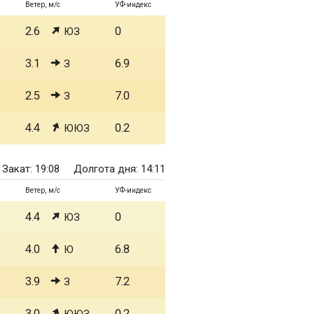
Ветер, м/с
УФ-индекс
2.6
0
ЮЗ
3.1
6.9
З
2.5
7.0
З
4.4
0.2
ЮЮЗ
Закат: 19:08
Долгота дня: 14:11
Ветер, м/с
УФ-индекс
4.4
0
ЮЗ
4.0
6.8
Ю
3.9
7.2
З
3.0
0.2