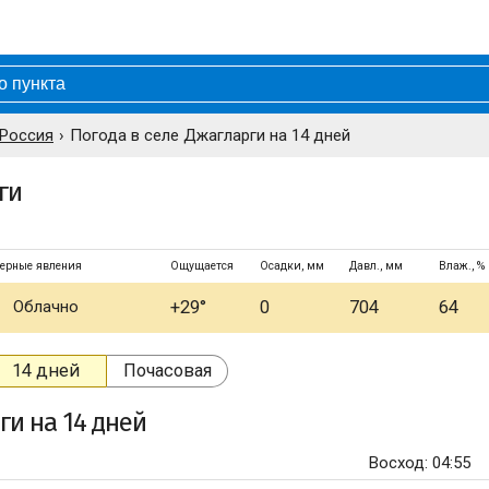
 Россия
Погода в селе Джагларги на 14 дней
ги
ерные явления
Ощущается
Осадки, мм
Давл., мм
Влаж., %
Облачно
+29°
0
704
64
14 дней
Почасовая
ги
на 14 дней
Восход: 04:55