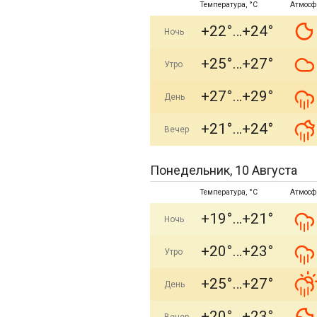
Температура, °C
Атмосф
+22°
+24°
Ночь
+25°
+27°
Утро
+27°
+29°
День
+21°
+24°
Вечер
Понедельник, 10 Августа
Температура, °C
Атмосф
+19°
+21°
Ночь
+20°
+23°
Утро
+25°
+27°
День
+20°
+23°