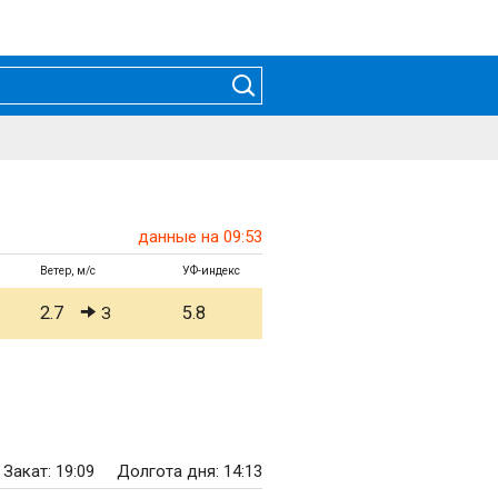
данные на 09:53
Ветер, м/с
УФ-индекс
2.7
5.8
З
Закат: 19:09
Долгота дня: 14:13