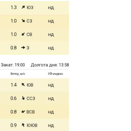
1.3
нд
ЮЗ
1.0
нд
СЗ
1.0
нд
СВ
0.8
нд
З
Закат: 19:00
Долгота дня: 13:58
Ветер, м/с
УФ-индекс
1.4
нд
ЮВ
0.6
нд
ССЗ
0.8
нд
ВСВ
0.9
нд
ЮЮВ