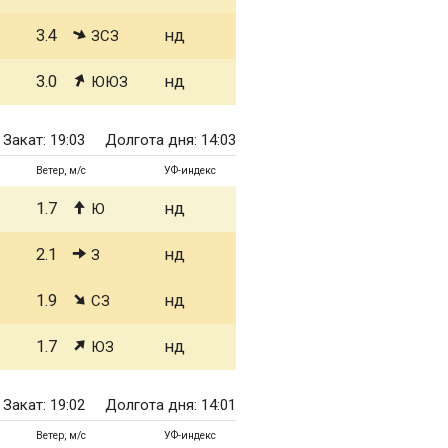
3.4
нд
ЗСЗ
3.0
нд
ЮЮЗ
Закат: 19:03
Долгота дня: 14:03
Ветер, м/с
УФ-индекс
1.7
нд
Ю
2.1
нд
З
1.9
нд
СЗ
1.7
нд
ЮЗ
Закат: 19:02
Долгота дня: 14:01
Ветер, м/с
УФ-индекс