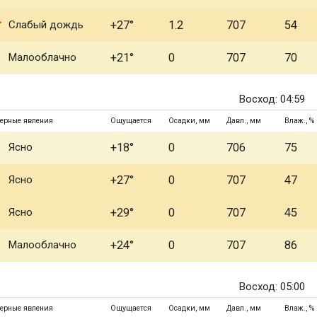
Слабый дождь
+27°
1.2
707
54
Малооблачно
+21°
0
707
70
Восход: 04:59
ерные явления
Ощущается
Осадки, мм
Давл., мм
Влаж., %
Ясно
+18°
0
706
75
Ясно
+27°
0
707
47
Ясно
+29°
0
707
45
Малооблачно
+24°
0
707
86
Восход: 05:00
ерные явления
Ощущается
Осадки, мм
Давл., мм
Влаж., %