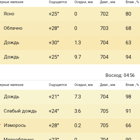
ерные явления
Ощущается
Осадки, мм
Давл., мм
Влаж., %
Ясно
+25°
0
702
80
Облачно
+28°
0
703
68
Дождь
+30°
1.3
704
63
Дождь
+25°
9.7
704
94
Восход: 04:56
ерные явления
Ощущается
Осадки, мм
Давл., мм
Влаж., %
Дождь
+21°
7.3
704
98
Слабый дождь
+24°
3.6
705
91
Изморось
+28°
0.2
705
66
Малооблачно
+23°
0
704
90