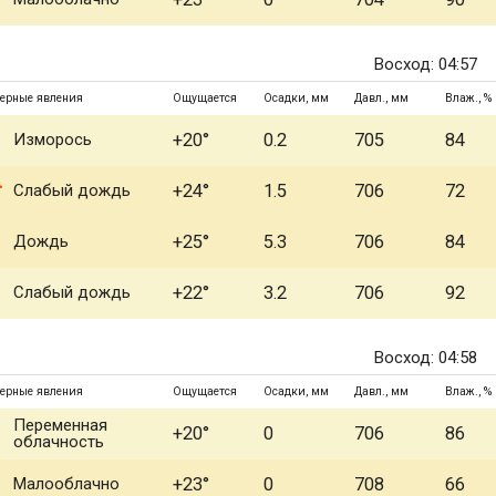
Восход: 04:57
ерные явления
Ощущается
Осадки, мм
Давл., мм
Влаж., %
Изморось
+20°
0.2
705
84
Слабый дождь
+24°
1.5
706
72
Дождь
+25°
5.3
706
84
Слабый дождь
+22°
3.2
706
92
Восход: 04:58
ерные явления
Ощущается
Осадки, мм
Давл., мм
Влаж., %
Переменная
+20°
0
706
86
облачность
Малооблачно
+23°
0
708
66