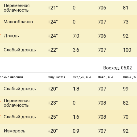
Переменная
+21°
0
706
81
облачность
Малооблачно
+24°
0
707
73
Дождь
+24°
7.0
706
92
Слабый дождь
+22°
3.6
707
100
Восход: 05:02
ерные явления
Ощущается
Осадки, мм
Давл., мм
Влаж., %
Слабый дождь
+20°
1.8
707
99
Переменная
+23°
0
708
82
облачность
Слабый дождь
+25°
1.6
708
70
Изморось
+20°
0.9
707
92