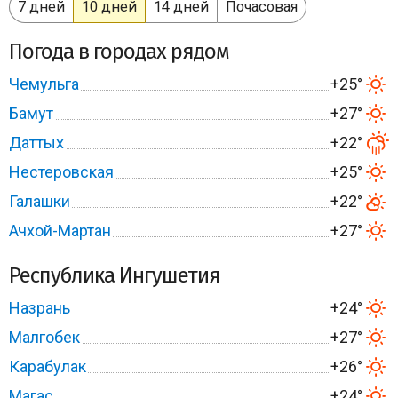
7 дней
10 дней
14 дней
Почасовая
Погода в городах рядом
Чемульга
+25°
Бамут
+27°
Даттых
+22°
Нестеровская
+25°
Галашки
+22°
Ачхой-Мартан
+27°
Республика Ингушетия
Назрань
+24°
Малгобек
+27°
Карабулак
+26°
Магас
+24°