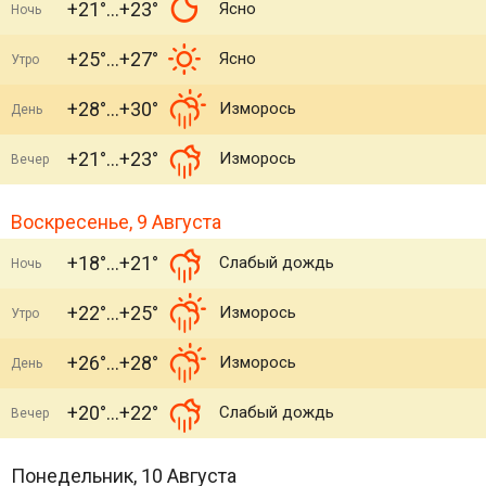
+21°
+23°
Ясно
Ночь
+25°
+27°
Ясно
Утро
+28°
+30°
Изморось
День
+21°
+23°
Изморось
Вечер
Воскресенье, 9 Августа
+18°
+21°
Слабый дождь
Ночь
+22°
+25°
Изморось
Утро
+26°
+28°
Изморось
День
+20°
+22°
Слабый дождь
Вечер
Понедельник, 10 Августа