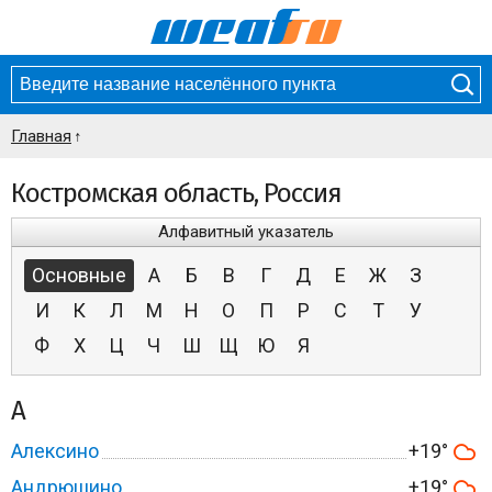
Главная
Костромская область, Россия
Алфавитный указатель
Основные
А
Б
В
Г
Д
Е
Ж
З
И
К
Л
М
Н
О
П
Р
С
Т
У
Ф
Х
Ц
Ч
Ш
Щ
Ю
Я
А
Алексино
+19°
Андрюшино
+19°