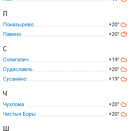
П
Поназырево
+20°
Павино
+20°
С
Солигалич
+19°
Судиславль
+20°
Сусанино
+19°
Ч
Чухлома
+20°
Чистые Боры
+20°
Ш