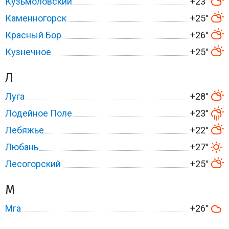
Кузьмоловский
+23°
Каменногорск
+25°
Красный Бор
+26°
Кузнечное
+25°
Л
Луга
+28°
Лодейное Поле
+23°
Лебяжье
+22°
Любань
+27°
Лесогорский
+25°
М
Мга
+26°