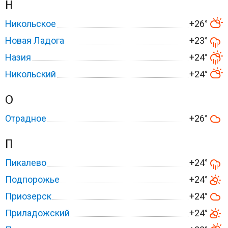
Н
Никольское
+26°
Новая Ладога
+23°
Назия
+24°
Никольский
+24°
О
Отрадное
+26°
П
Пикалево
+24°
Подпорожье
+24°
Приозерск
+24°
Приладожский
+24°