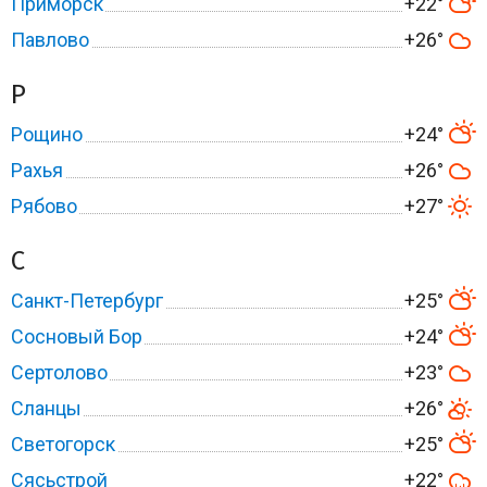
Приморск
+22°
Павлово
+26°
Р
Рощино
+24°
Рахья
+26°
Рябово
+27°
С
Санкт-Петербург
+25°
Сосновый Бор
+24°
Сертолово
+23°
Сланцы
+26°
Светогорск
+25°
Сясьстрой
+22°