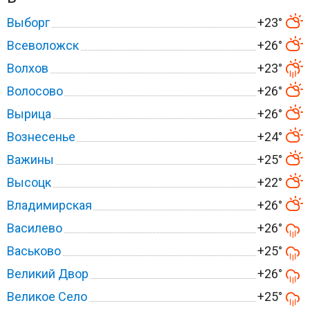
Выборг
+23°
Всеволожск
+26°
Волхов
+23°
Волосово
+26°
Вырица
+26°
Вознесенье
+24°
Важины
+25°
Высоцк
+22°
Владимирская
+26°
Василево
+26°
Васьково
+25°
Великий Двор
+26°
Великое Село
+25°