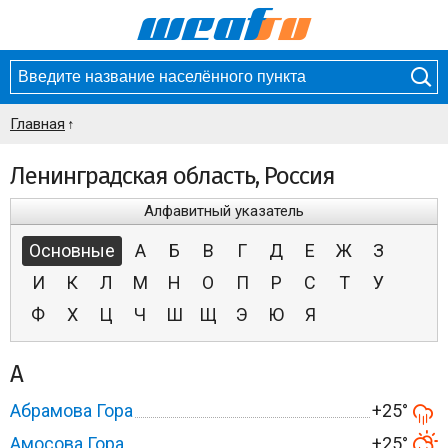
Главная
Ленинградская область, Россия
Алфавитный указатель
Основные
А
Б
В
Г
Д
Е
Ж
З
И
К
Л
М
Н
О
П
Р
С
Т
У
Ф
Х
Ц
Ч
Ш
Щ
Э
Ю
Я
А
Абрамова Гора
+25°
Амосова Гора
+25°