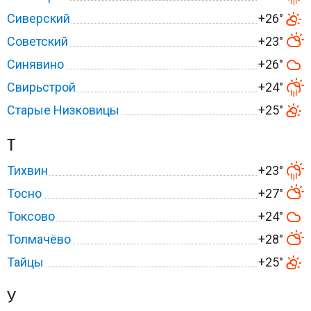
Сиверский
+26°
Советский
+23°
Синявино
+26°
Свирьстрой
+24°
Старые Низковицы
+25°
Т
Тихвин
+23°
Тосно
+27°
Токсово
+24°
Толмачёво
+28°
Тайцы
+25°
У