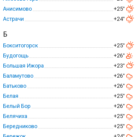
Анисимово
+25°
Астрачи
+24°
Б
Бокситогорск
+25°
Будогощь
+26°
Большая Ижора
+23°
Баламутово
+26°
Батьково
+26°
Белая
+25°
Белый Бор
+26°
Белячиха
+25°
Бередниково
+25°
Бережок
+24°