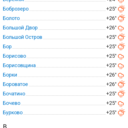
Боброзеро
+25°
Болото
+26°
Большой Двор
+26°
Большой Остров
+25°
Бор
+25°
Борисово
+25°
Борисовщина
+25°
Борки
+26°
Бороватое
+26°
Бочатино
+25°
Бочево
+25°
Бурково
+25°
В