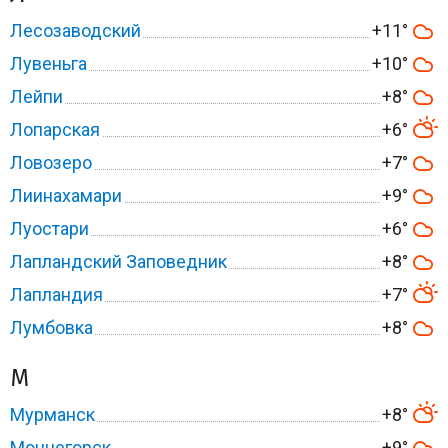
Лесозаводский
+11°
Лувеньга
+10°
Лейпи
+8°
Лопарская
+6°
Ловозеро
+7°
Лиинахамари
+9°
Луостари
+6°
Лапландский Заповедник
+8°
Лапландия
+7°
Лумбовка
+8°
М
Мурманск
+8°
Мончегорск
+9°