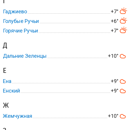
Г
Гаджиево
+7°
Голубые Ручьи
+6°
Горячие Ручьи
+7°
Д
Дальние Зеленцы
+10°
Е
Ена
+9°
Енский
+9°
Ж
Жемчужная
+10°