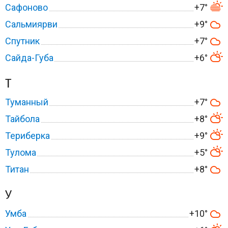
Сафоново
+7°
Сальмиярви
+9°
Спутник
+7°
Сайда-Губа
+6°
Т
Туманный
+7°
Тайбола
+8°
Териберка
+9°
Тулома
+5°
Титан
+8°
У
Умба
+10°