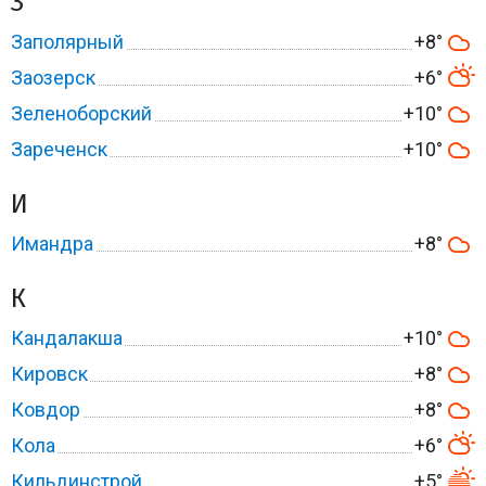
З
Заполярный
+8°
Заозерск
+6°
Зеленоборский
+10°
Зареченск
+10°
И
Имандра
+8°
К
Кандалакша
+10°
Кировск
+8°
Ковдор
+8°
Кола
+6°
Кильдинстрой
+5°