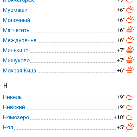
Мурмаши
+6°
Молочный
+6°
Магнетиты
+6°
Междуречье
+6°
Минькино
+7°
Мишуково
+7°
Мокрая Кица
+6°
Н
Никель
+9°
Нивский
+9°
Нямозеро
+10°
Нял
+5°