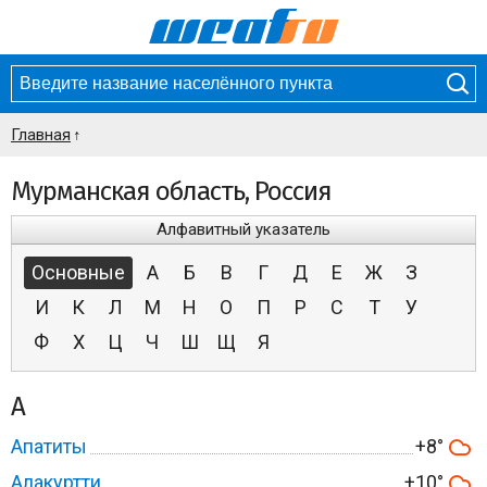
Главная
Мурманская область, Россия
Алфавитный указатель
Основные
А
Б
В
Г
Д
Е
Ж
З
И
К
Л
М
Н
О
П
Р
С
Т
У
Ф
Х
Ц
Ч
Ш
Щ
Я
А
Апатиты
+8°
Алакуртти
+10°