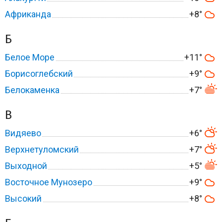
Африканда
+8°
Б
Белое Море
+11°
Борисоглебский
+9°
Белокаменка
+7°
В
Видяево
+6°
Верхнетуломский
+7°
Выходной
+5°
Восточное Мунозеро
+9°
Высокий
+8°