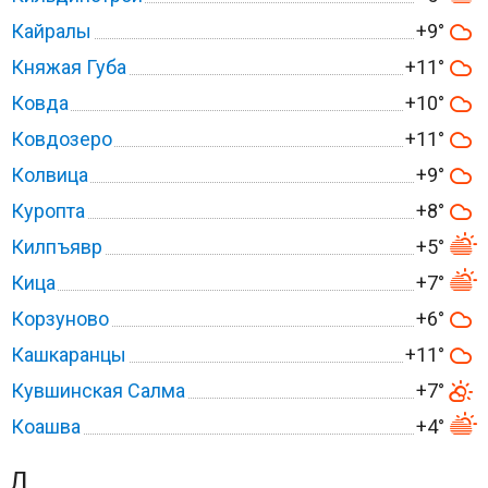
Кайралы
+9°
Княжая Губа
+11°
Ковда
+10°
Ковдозеро
+11°
Колвица
+9°
Куропта
+8°
Килпъявр
+5°
Кица
+7°
Корзуново
+6°
Кашкаранцы
+11°
Кувшинская Салма
+7°
Коашва
+4°
Л