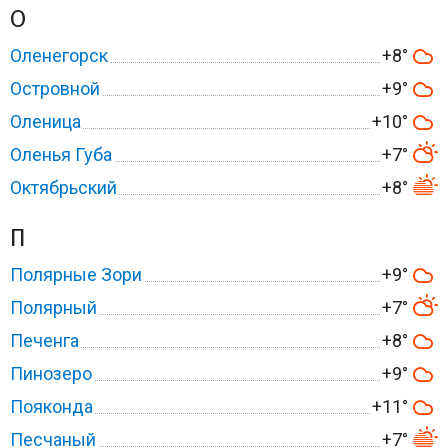
О
Оленегорск
+8°
Островной
+9°
Оленица
+10°
Оленья Губа
+7°
Октябрьский
+8°
П
Полярные Зори
+9°
Полярный
+7°
Печенга
+8°
Пинозеро
+9°
Пояконда
+11°
Песчаный
+7°