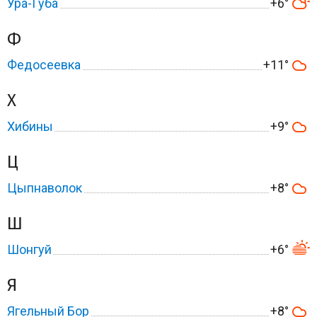
Ура-Губа
+6°
Ф
Федосеевка
+11°
Х
Хибины
+9°
Ц
Цыпнаволок
+8°
Ш
Шонгуй
+6°
Я
Ягельный Бор
+8°