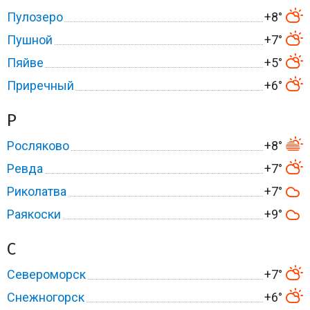
Пулозеро
+8°
Пушной
+7°
Пяйве
+5°
Приречный
+6°
Р
Росляково
+8°
Ревда
+7°
Риколатва
+7°
Раякоски
+9°
С
Североморск
+7°
Снежногорск
+6°