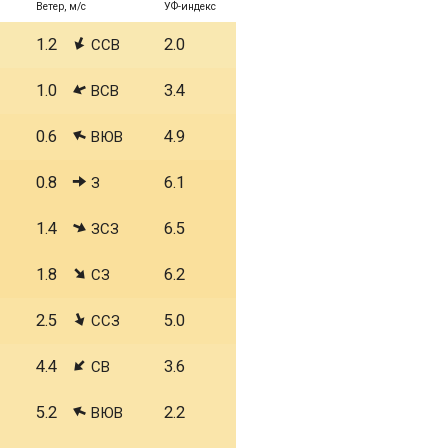
Ветер, м/с
УФ-индекс
1.2
2.0
ССВ
1.0
3.4
ВСВ
0.6
4.9
ВЮВ
0.8
6.1
З
1.4
6.5
ЗСЗ
1.8
6.2
СЗ
2.5
5.0
ССЗ
4.4
3.6
СВ
5.2
2.2
ВЮВ