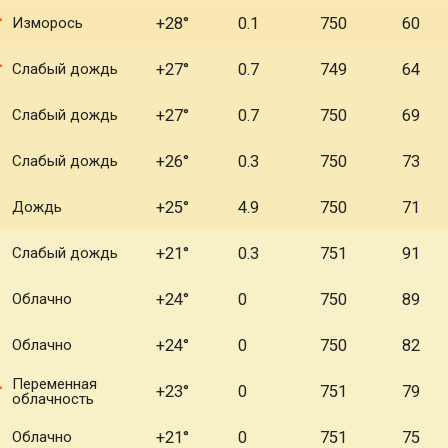
Изморось
+28°
0.1
750
60
Слабый дождь
+27°
0.7
749
64
Слабый дождь
+27°
0.7
750
69
Слабый дождь
+26°
0.3
750
73
Дождь
+25°
4.9
750
71
Слабый дождь
+21°
0.3
751
91
Облачно
+24°
0
750
89
Облачно
+24°
0
750
82
Переменная
+23°
0
751
79
облачность
Облачно
+21°
0
751
75