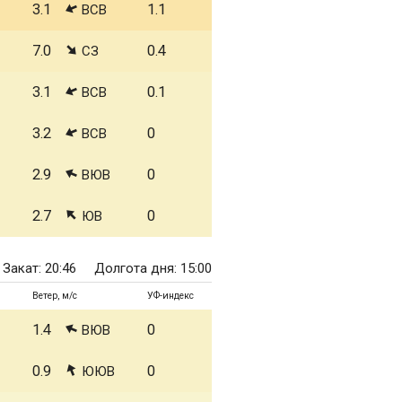
3.1
1.1
ВСВ
7.0
0.4
СЗ
3.1
0.1
ВСВ
3.2
0
ВСВ
2.9
0
ВЮВ
2.7
0
ЮВ
Закат: 20:46
Долгота дня: 15:00
Ветер, м/с
УФ-индекс
1.4
0
ВЮВ
0.9
0
ЮЮВ