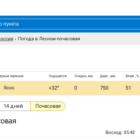
Россия
Погода в Лесном почасовая
ерные явления
Ощущается
Осадки, мм
Давл., мм
Влаж., %
Ясно
+32°
0
750
51
14 дней
Почасовая
совая
Восход: 05:43