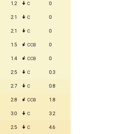
1.2
0
С
2.1
0
С
2.1
0
С
1.5
0
ССВ
1.4
0
ССВ
2.5
0.3
С
2.7
0.8
С
2.8
1.8
ССВ
3.0
3.2
С
2.5
4.6
С