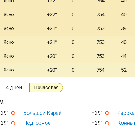
Ясно
+22°
0
754
40
Ясно
+22°
0
754
40
Ясно
+21°
0
753
39
Ясно
+21°
0
753
40
Ясно
+20°
0
753
44
Ясно
+20°
0
754
52
14 дней
Почасовая
ом
+29°
Большой Карай
+29°
Расска
+29°
Подгорное
+29°
Конны