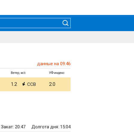
данные на 09:46
Ветер, м/с
УФ-индекс
1.2
2.0
ССВ
Закат: 20:47
Долгота дня: 15:04