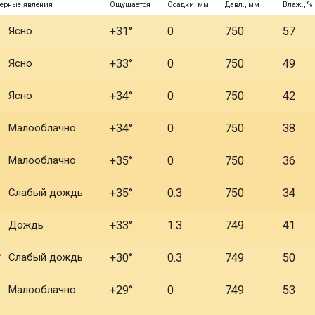
ерные явления
Ощущается
Осадки, мм
Давл., мм
Влаж., %
Ясно
+31°
0
750
57
Ясно
+33°
0
750
49
Ясно
+34°
0
750
42
Малооблачно
+34°
0
750
38
Малооблачно
+35°
0
750
36
Слабый дождь
+35°
0.3
750
34
Дождь
+33°
1.3
749
41
Слабый дождь
+30°
0.3
749
50
Малооблачно
+29°
0
749
53