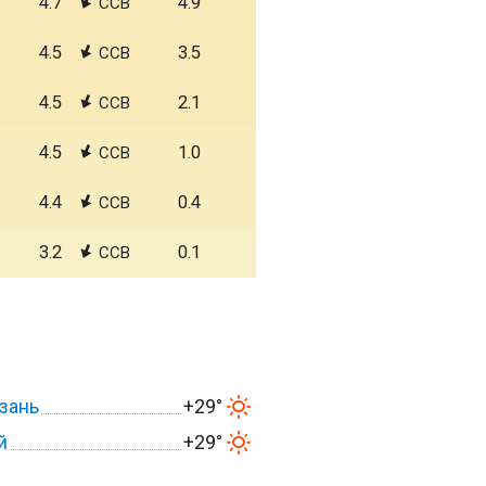
4.7
4.9
ССВ
4.5
3.5
ССВ
4.5
2.1
ССВ
4.5
1.0
ССВ
4.4
0.4
ССВ
3.2
0.1
ССВ
зань
+29°
й
+29°