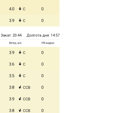
4.0
0
С
3.9
0
С
Закат: 20:44
Долгота дня: 14:57
Ветер, м/с
УФ-индекс
3.9
0
С
3.6
0
С
3.5
0
С
3.8
0
ССВ
3.9
0
ССВ
3.8
0
ССВ