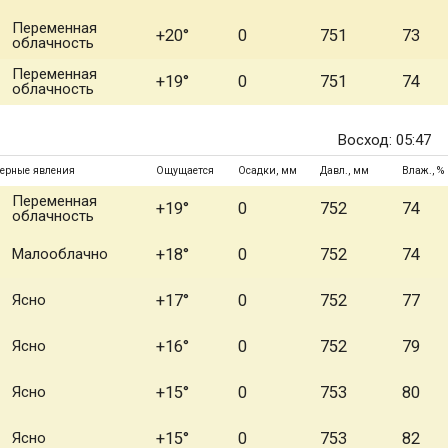
Переменная
+20°
0
751
73
облачность
Переменная
+19°
0
751
74
облачность
Восход: 05:47
ерные явления
Ощущается
Осадки, мм
Давл., мм
Влаж., %
Переменная
+19°
0
752
74
облачность
Малооблачно
+18°
0
752
74
Ясно
+17°
0
752
77
Ясно
+16°
0
752
79
Ясно
+15°
0
753
80
Ясно
+15°
0
753
82