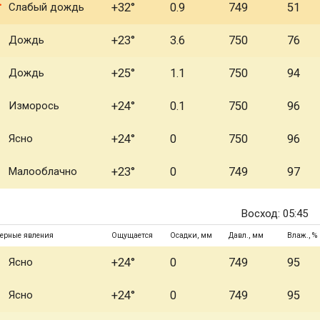
Слабый дождь
+32°
0.9
749
51
Дождь
+23°
3.6
750
76
Дождь
+25°
1.1
750
94
Изморось
+24°
0.1
750
96
Ясно
+24°
0
750
96
Малооблачно
+23°
0
749
97
Восход: 05:45
ерные явления
Ощущается
Осадки, мм
Давл., мм
Влаж., %
Ясно
+24°
0
749
95
Ясно
+24°
0
749
95