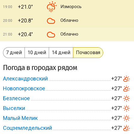
+21.0°
Изморось
19:00
+20.8°
Облачно
20:00
+20.4°
Облачно
21:00
7 дней
10 дней
14 дней
Почасовая
Погода в городах рядом
Александровский
+27°
Новопокровское
+27°
Безлесное
+27°
Выселки
+27°
Малый Мелик
+27°
Соцземледельский
+27°