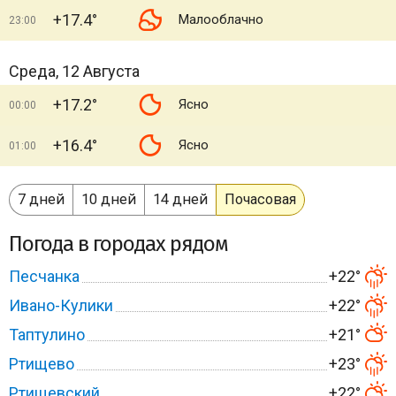
+17.4°
Малооблачно
23:00
Среда, 12 Августа
+17.2°
Ясно
00:00
+16.4°
Ясно
01:00
7 дней
10 дней
14 дней
Почасовая
Погода в городах рядом
Песчанка
+22°
Ивано-Кулики
+22°
Таптулино
+21°
Ртищево
+23°
Ртищевский
+22°