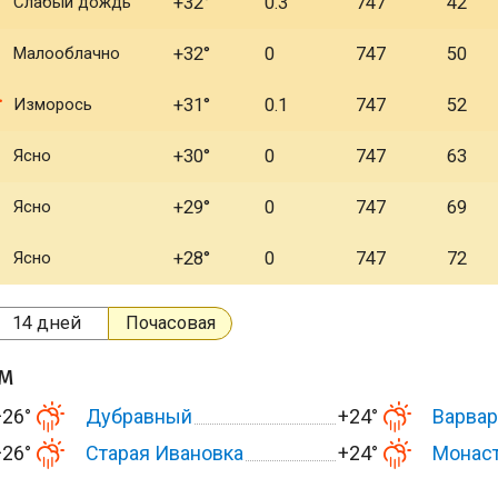
Слабый дождь
+32°
0.3
747
42
Малооблачно
+32°
0
747
50
Изморось
+31°
0.1
747
52
Ясно
+30°
0
747
63
Ясно
+29°
0
747
69
Ясно
+28°
0
747
72
14 дней
Почасовая
ом
+26°
Дубравный
+24°
Варвар
+26°
Старая Ивановка
+24°
Монас