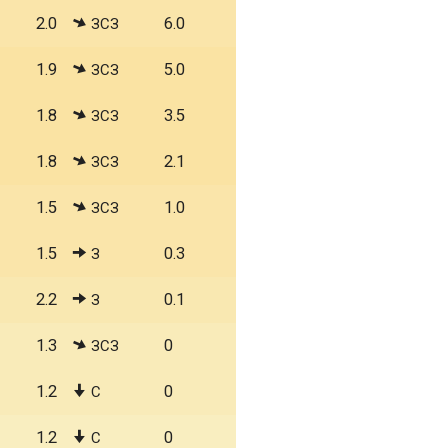
2.0
6.0
ЗСЗ
1.9
5.0
ЗСЗ
1.8
3.5
ЗСЗ
1.8
2.1
ЗСЗ
1.5
1.0
ЗСЗ
1.5
0.3
З
2.2
0.1
З
1.3
0
ЗСЗ
1.2
0
С
1.2
0
С