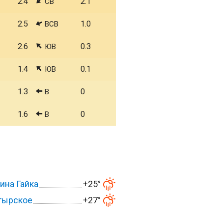
2.4
2.1
СВ
2.5
1.0
ВСВ
2.6
0.3
ЮВ
1.4
0.1
ЮВ
1.3
0
В
1.6
0
В
ина Гайка
+25°
тырское
+27°