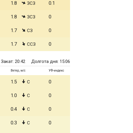
1.8
0.1
ЗСЗ
1.8
0
ЗСЗ
1.7
0
СЗ
1.7
0
ССЗ
Закат: 20:42
Долгота дня: 15:06
Ветер, м/с
УФ-индекс
1.5
0
С
1.0
0
С
0.4
0
С
0.3
0
С