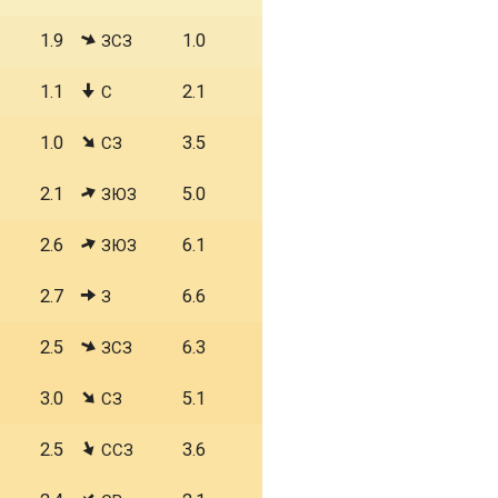
1.9
1.0
ЗСЗ
1.1
2.1
С
1.0
3.5
СЗ
2.1
5.0
ЗЮЗ
2.6
6.1
ЗЮЗ
2.7
6.6
З
2.5
6.3
ЗСЗ
3.0
5.1
СЗ
2.5
3.6
ССЗ