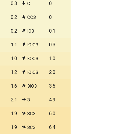
0.3
0
С
0.2
0
ССЗ
0.2
0.1
ЮЗ
1.1
0.3
ЮЮЗ
1.0
1.0
ЮЮЗ
1.2
2.0
ЮЮЗ
1.6
3.5
ЗЮЗ
2.1
4.9
З
1.9
6.0
ЗСЗ
1.9
6.4
ЗСЗ