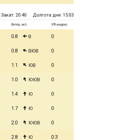
Закат: 20:40
Долгота дня: 15:03
Ветер, м/с
УФ-индекс
0.8
0
В
0.8
0
ВЮВ
1.1
0
ЮВ
1.0
0
ЮЮВ
1.4
0
Ю
1.7
0
Ю
2.0
0
ЮЮВ
2.8
0.3
Ю