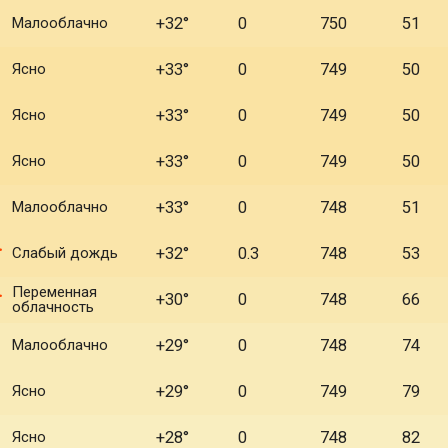
Малооблачно
+32°
0
750
51
Ясно
+33°
0
749
50
Ясно
+33°
0
749
50
Ясно
+33°
0
749
50
Малооблачно
+33°
0
748
51
Слабый дождь
+32°
0.3
748
53
Переменная
+30°
0
748
66
облачность
Малооблачно
+29°
0
748
74
Ясно
+29°
0
749
79
Ясно
+28°
0
748
82