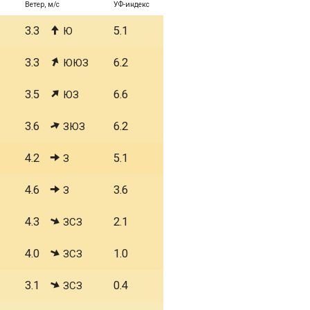
Ветер, м/с
УФ-индекс
3.3
5.1
Ю
3.3
6.2
ЮЮЗ
3.5
6.6
ЮЗ
3.6
6.2
ЗЮЗ
4.2
5.1
З
4.6
3.6
З
4.3
2.1
ЗСЗ
4.0
1.0
ЗСЗ
3.1
0.4
ЗСЗ