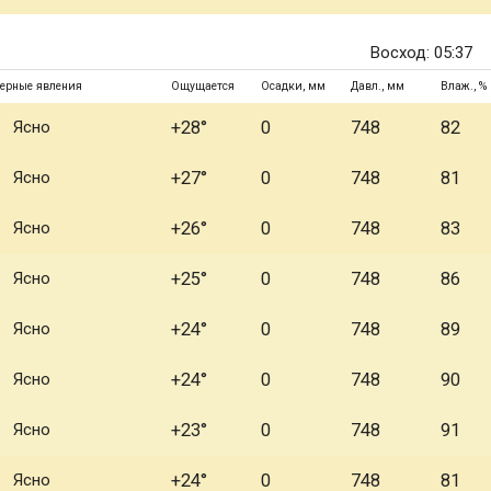
Восход: 05:37
ерные явления
Ощущается
Осадки, мм
Давл., мм
Влаж., %
Ясно
+28°
0
748
82
Ясно
+27°
0
748
81
Ясно
+26°
0
748
83
Ясно
+25°
0
748
86
Ясно
+24°
0
748
89
Ясно
+24°
0
748
90
Ясно
+23°
0
748
91
Ясно
+24°
0
748
81