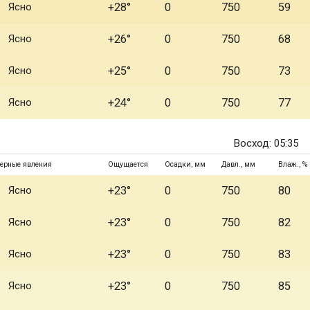
Ясно
+28°
0
750
59
Ясно
+26°
0
750
68
Ясно
+25°
0
750
73
Ясно
+24°
0
750
77
Восход: 05:35
ерные явления
Ощущается
Осадки, мм
Давл., мм
Влаж., %
Ясно
+23°
0
750
80
Ясно
+23°
0
750
82
Ясно
+23°
0
750
83
Ясно
+23°
0
750
85