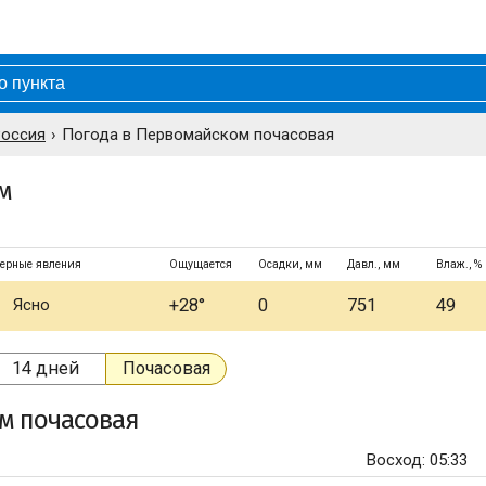
Россия
Погода в Первомайском почасовая
м
ерные явления
Ощущается
Осадки, мм
Давл., мм
Влаж., %
Ясно
+28°
0
751
49
14 дней
Почасовая
ом
почасовая
Восход: 05:33