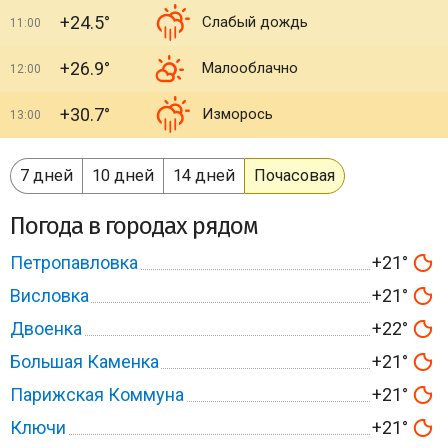
+24.5°
Слабый дождь
11:00
+26.9°
Малооблачно
12:00
+30.7°
Изморось
13:00
7 дней
10 дней
14 дней
Почасовая
Погода в городах рядом
Петропавловка
+21°
Висловка
+21°
Двоенка
+22°
Большая Каменка
+21°
Парижская Коммуна
+21°
Ключи
+21°