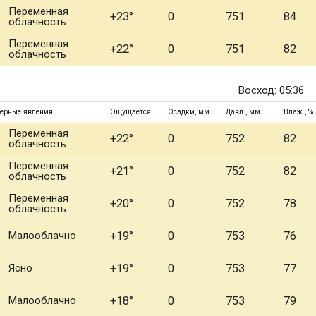
Переменная
+23°
0
751
84
облачность
Переменная
+22°
0
751
82
облачность
Восход: 05:36
ерные явления
Ощущается
Осадки, мм
Давл., мм
Влаж., %
Переменная
+22°
0
752
82
облачность
Переменная
+21°
0
752
82
облачность
Переменная
+20°
0
752
78
облачность
Малооблачно
+19°
0
753
76
Ясно
+19°
0
753
77
Малооблачно
+18°
0
753
79