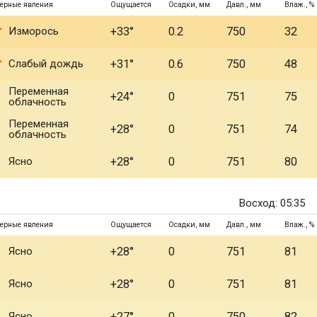
ерные явления
Ощущается
Осадки, мм
Давл., мм
Влаж., %
Изморось
+33°
0.2
750
32
Слабый дождь
+31°
0.6
750
48
Переменная
+24°
0
751
75
облачность
Переменная
+28°
0
751
74
облачность
Ясно
+28°
0
751
80
Восход: 05:35
ерные явления
Ощущается
Осадки, мм
Давл., мм
Влаж., %
Ясно
+28°
0
751
81
Ясно
+28°
0
751
81
Ясно
+27°
0
750
82