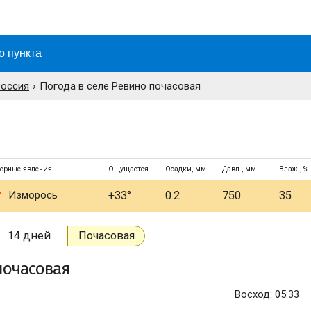
Россия
Погода в селе Ревино почасовая
ерные явления
Ощущается
Осадки, мм
Давл., мм
Влаж., %
Изморось
+33°
0.2
750
35
14 дней
Почасовая
очасовая
Восход: 05:33