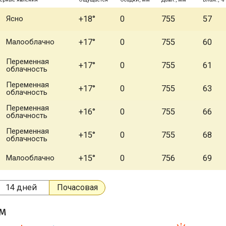
Ясно
+18°
0
755
57
Малооблачно
+17°
0
755
60
Переменная
+17°
0
755
61
облачность
Переменная
+17°
0
755
63
облачность
Переменная
+16°
0
755
66
облачность
Переменная
+15°
0
755
68
облачность
Малооблачно
+15°
0
756
69
14 дней
Почасовая
ом