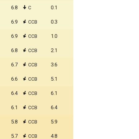
6.8
0.1
С
6.9
0.3
ССВ
6.9
1.0
ССВ
6.8
2.1
ССВ
6.7
3.6
ССВ
6.6
5.1
ССВ
6.4
6.1
ССВ
6.1
6.4
ССВ
5.8
5.9
ССВ
5.7
4.8
ССВ