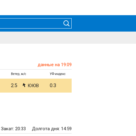
данные на 19:09
Ветер, м/с
УФ-индекс
2.5
0.3
ЮЮВ
Закат: 20:33
Долгота дня: 14:59