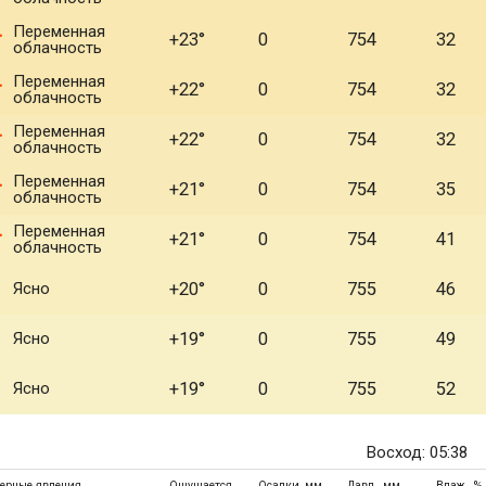
Переменная
+23°
0
754
32
облачность
Переменная
+22°
0
754
32
облачность
Переменная
+22°
0
754
32
облачность
Переменная
+21°
0
754
35
облачность
Переменная
+21°
0
754
41
облачность
Ясно
+20°
0
755
46
Ясно
+19°
0
755
49
Ясно
+19°
0
755
52
Восход: 05:38
ерные явления
Ощущается
Осадки, мм
Давл., мм
Влаж., %