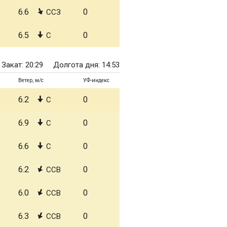
6.6
0
ССЗ
6.5
0
С
Закат: 20:29
Долгота дня: 14:53
Ветер, м/с
УФ-индекс
6.2
0
С
6.9
0
С
6.6
0
С
6.2
0
ССВ
6.0
0
ССВ
6.3
0
ССВ