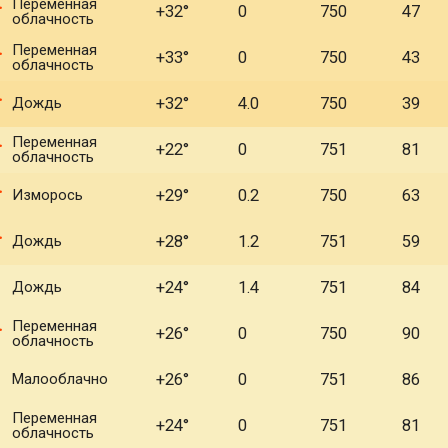
Переменная
+32°
0
750
47
облачность
Переменная
+33°
0
750
43
облачность
Дождь
+32°
4.0
750
39
Переменная
+22°
0
751
81
облачность
Изморось
+29°
0.2
750
63
Дождь
+28°
1.2
751
59
Дождь
+24°
1.4
751
84
Переменная
+26°
0
750
90
облачность
Малооблачно
+26°
0
751
86
Переменная
+24°
0
751
81
облачность