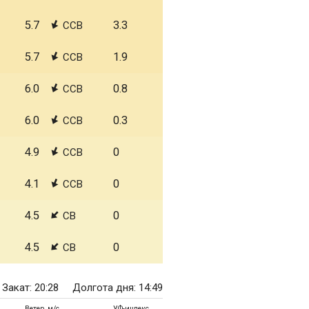
5.7
3.3
ССВ
5.7
1.9
ССВ
6.0
0.8
ССВ
6.0
0.3
ССВ
4.9
0
ССВ
4.1
0
ССВ
4.5
0
СВ
4.5
0
СВ
Закат: 20:28
Долгота дня: 14:49
Ветер, м/с
УФ-индекс