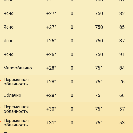
Ясно
+27°
0
750
82
Ясно
+27°
0
750
85
Ясно
+26°
0
750
87
Ясно
+26°
0
750
91
Малооблачно
+28°
0
751
84
Переменная
+28°
0
751
76
облачность
Облачно
+28°
0
751
66
Переменная
+30°
0
751
57
облачность
Переменная
+31°
0
751
53
облачность