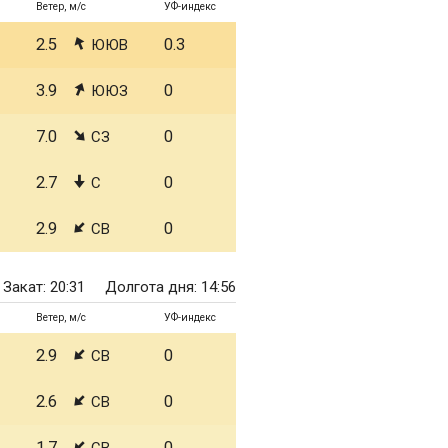
Ветер, м/с
УФ-индекс
2.5
0.3
ЮЮВ
3.9
0
ЮЮЗ
7.0
0
СЗ
2.7
0
С
2.9
0
СВ
Закат: 20:31
Долгота дня: 14:56
Ветер, м/с
УФ-индекс
2.9
0
СВ
2.6
0
СВ
1.7
0