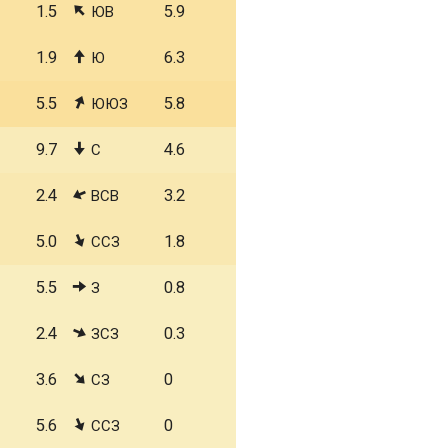
1.5
5.9
ЮВ
1.9
6.3
Ю
5.5
5.8
ЮЮЗ
9.7
4.6
С
2.4
3.2
ВСВ
5.0
1.8
ССЗ
5.5
0.8
З
2.4
0.3
ЗСЗ
3.6
0
СЗ
5.6
0
ССЗ