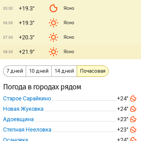
+19.3°
Ясно
05:00
+19.3°
Ясно
06:00
+20.3°
Ясно
07:00
+21.9°
Ясно
08:00
7 дней
10 дней
14 дней
Почасовая
Погода в городах рядом
Старое Сарайкино
+24°
Новая Жуковка
+24°
Адоевщина
+23°
Степная Нееловка
+23°
Осановка
+24°