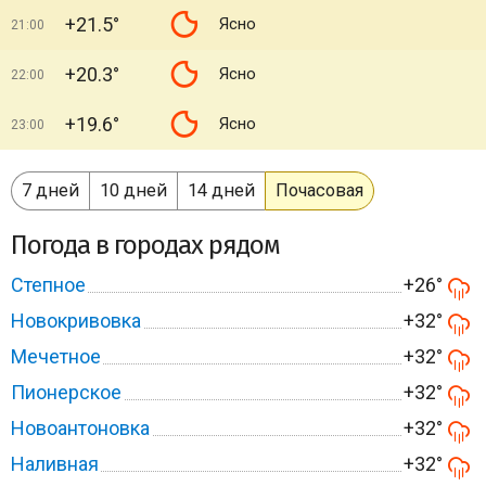
+21.5°
Ясно
21:00
+20.3°
Ясно
22:00
+19.6°
Ясно
23:00
7 дней
10 дней
14 дней
Почасовая
Погода в городах рядом
Степное
+26°
Новокривовка
+32°
Мечетное
+32°
Пионерское
+32°
Новоантоновка
+32°
Наливная
+32°