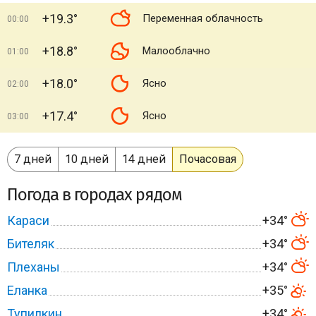
+19.3°
Переменная облачность
00:00
+18.8°
Малооблачно
01:00
+18.0°
Ясно
02:00
+17.4°
Ясно
03:00
7 дней
10 дней
14 дней
Почасовая
Погода в городах рядом
Караси
+34°
Бителяк
+34°
Плеханы
+34°
Еланка
+35°
Тупилкин
+34°