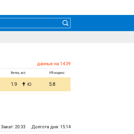
данные на 14:39
Ветер, м/с
УФ-индекс
1.9
5.8
Ю
Закат: 20:33
Долгота дня: 15:14