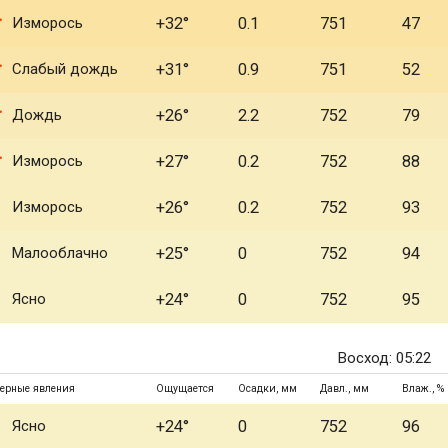
Изморось
+32°
0.1
751
47
Слабый дождь
+31°
0.9
751
52
Дождь
+26°
2.2
752
79
Изморось
+27°
0.2
752
88
Изморось
+26°
0.2
752
93
Малооблачно
+25°
0
752
94
Ясно
+24°
0
752
95
Восход: 05:22
ерные явления
Ощущается
Осадки, мм
Давл., мм
Влаж., %
Ясно
+24°
0
752
96