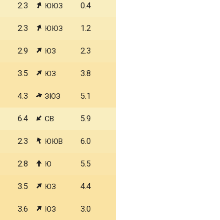
2.3
0.4
ЮЮЗ
2.3
1.2
ЮЮЗ
2.9
2.3
ЮЗ
3.5
3.8
ЮЗ
4.3
5.1
ЗЮЗ
6.4
5.9
СВ
2.3
6.0
ЮЮВ
2.8
5.5
Ю
3.5
4.4
ЮЗ
3.6
3.0
ЮЗ