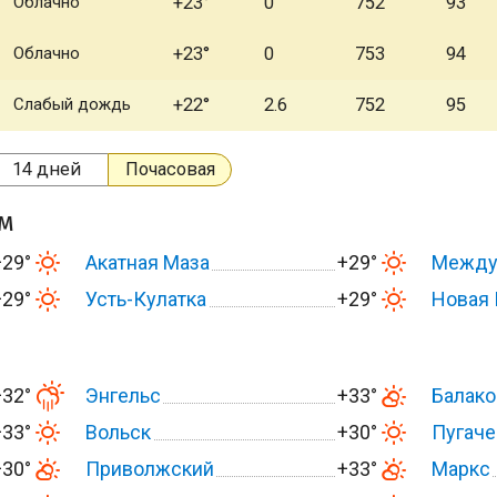
Облачно
+23°
0
752
93
Облачно
+23°
0
753
94
Слабый дождь
+22°
2.6
752
95
14 дней
Почасовая
ом
+29°
Акатная Маза
+29°
Между
+29°
Усть-Кулатка
+29°
Новая 
+32°
Энгельс
+33°
Балако
+33°
Вольск
+30°
Пугаче
+30°
Приволжский
+33°
Маркс