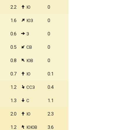
2.2
0
Ю
1.6
0
ЮЗ
0.6
0
З
0.5
0
СВ
0.8
0
ЮВ
0.7
0.1
Ю
1.2
0.4
ССЗ
1.3
1.1
С
2.0
2.3
Ю
1.2
3.6
ЮЮВ