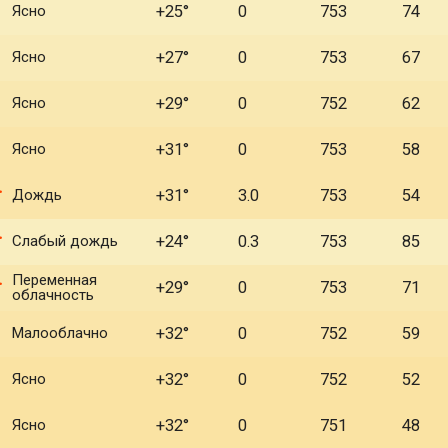
Ясно
+25°
0
753
74
Ясно
+27°
0
753
67
Ясно
+29°
0
752
62
Ясно
+31°
0
753
58
Дождь
+31°
3.0
753
54
Слабый дождь
+24°
0.3
753
85
Переменная
+29°
0
753
71
облачность
Малооблачно
+32°
0
752
59
Ясно
+32°
0
752
52
Ясно
+32°
0
751
48