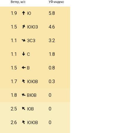
Ветер, м/с
УФ-индекс
1.9
5.8
Ю
1.5
4.6
ЮЮЗ
1.1
3.2
ЗСЗ
1.1
1.8
С
1.5
0.8
В
1.7
0.3
ЮЮВ
1.8
0
ВЮВ
2.5
0
ЮВ
2.6
0
ЮЮВ