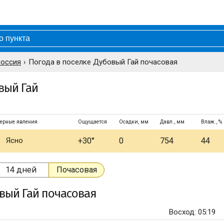
Россия
Погода в поселке Дубовый Гай почасовая
вый Гай
ерные явления
Ощущается
Осадки, мм
Давл., мм
Влаж., %
Ясно
+30°
0
754
44
14 дней
Почасовая
вый Гай
почасовая
Восход: 05:19