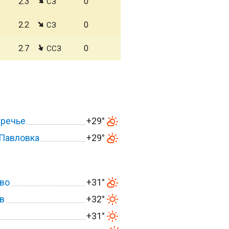
2.3
0
СЗ
2.2
0
СЗ
2.7
0
ССЗ
речье
+29°
Павловка
+29°
во
+31°
в
+32°
+31°