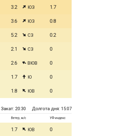
3.2
1.7
ЮЗ
3.6
0.8
ЮЗ
5.2
0.2
СЗ
2.1
0
СЗ
2.6
0
ВЮВ
1.7
0
Ю
1.8
0
ЮВ
Закат: 20:30
Долгота дня: 15:07
Ветер, м/с
УФ-индекс
1.7
0
ЮВ