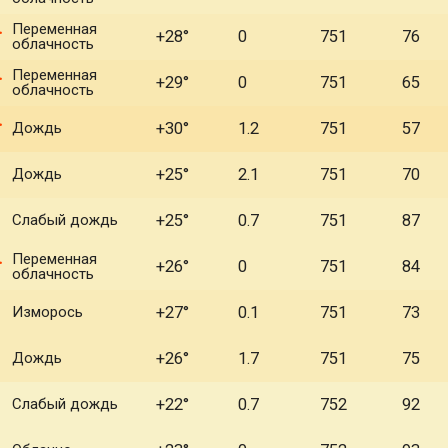
Переменная
+28°
0
751
76
облачность
Переменная
+29°
0
751
65
облачность
Дождь
+30°
1.2
751
57
Дождь
+25°
2.1
751
70
Слабый дождь
+25°
0.7
751
87
Переменная
+26°
0
751
84
облачность
Изморось
+27°
0.1
751
73
Дождь
+26°
1.7
751
75
Слабый дождь
+22°
0.7
752
92