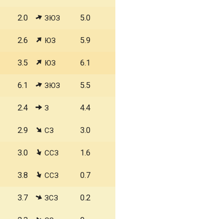
2.0
5.0
ЗЮЗ
2.6
5.9
ЮЗ
3.5
6.1
ЮЗ
6.1
5.5
ЗЮЗ
2.4
4.4
З
2.9
3.0
СЗ
3.0
1.6
ССЗ
3.8
0.7
ССЗ
3.7
0.2
ЗСЗ