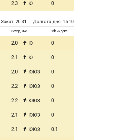
2.3
0
Ю
Закат: 20:31
Долгота дня: 15:10
Ветер, м/с
УФ-индекс
2.0
0
Ю
2.1
0
Ю
2.0
0
ЮЮЗ
2.2
0
ЮЮЗ
2.2
0
ЮЮЗ
2.1
0
ЮЮЗ
2.1
0.1
ЮЮЗ