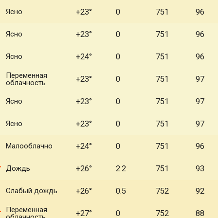
Ясно
+23°
0
751
96
Ясно
+23°
0
751
96
Ясно
+24°
0
751
96
Переменная
+23°
0
751
97
облачность
Ясно
+23°
0
751
97
Ясно
+23°
0
751
97
Малооблачно
+24°
0
751
96
Дождь
+26°
2.2
751
93
Слабый дождь
+26°
0.5
752
92
Переменная
+27°
0
752
88
облачность