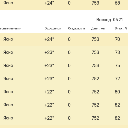
Ясно
+24°
0
753
68
Восход: 05:21
ерные явления
Ощущается
Осадки, мм
Давл., мм
Влаж., %
Ясно
+24°
0
753
70
Ясно
+23°
0
753
73
Ясно
+23°
0
753
75
Ясно
+23°
0
752
77
Ясно
+22°
0
752
80
Ясно
+22°
0
752
82
Ясно
+22°
0
752
82