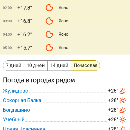
+17.8°
Ясно
02:00
+16.8°
Ясно
03:00
+16.2°
Ясно
04:00
+15.7°
Ясно
05:00
7 дней
10 дней
14 дней
Почасовая
Погода в городах рядом
Жулидово
+28°
Сокорная Балка
+28°
Богдашино
+28°
Учебный
+28°
Новая Краснянка
+28°